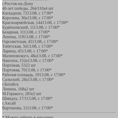
г.Ростов-на-Дону
40-лет победы, 264/110а
4 шт
Каскадная, 72
13.08, с 17:00*
Королева, 30а
13.08, с 17:00*
Красноармейская, 144
13.08, с 17:00*
Будённовский, 11
13.08, с 17:00*
Базарная, 11
13.08, с 17:00*
Ленина, 119
13.08, с 17:00*
Горсоветская, 45
13.08, с 17:00*
Тибетская, 34
13.08, с 17:00*
Ларина, 45
13.08, с 17:00*
Малиновского, 48а
13.08, с 17:00*
Нансена, 152а
13.08, с 17:00*
Портовая, 532
2 шт
Портовая, 70
13.08, с 17:00*
Рабочая площадь, 19
13.08, с 17:00*
Сальский, 28a
13.08, с 17:00*
г.Батайск
Ленина, 168а
2 шт
М.Горького, 285е
2 шт
Шмидта, 17/1
13.08, с 17:00*
г.Аксай
Вартанова, 11
13.08, с 17:00*
* Можно забрать в магазине,