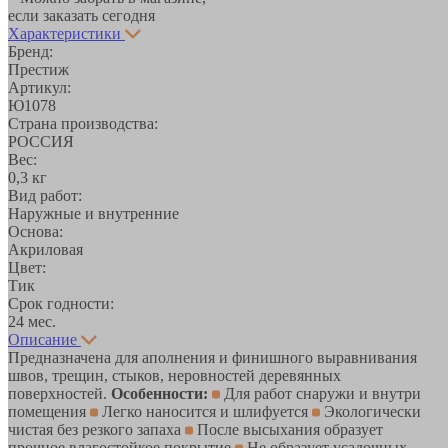
если заказать сегодня
Характеристики
Бренд:
Престиж
Артикул:
Ю1078
Страна производства:
РОССИЯ
Вес:
0,3 кг
Вид работ:
Наружные и внутренние
Основа:
Акриловая
Цвет:
Тик
Срок годности:
24 мес.
Описание
Предназначена для аполнения и финишного выравнивания
швов, трещин, стыков, неровностей деревянных
поверхностей.
Особенности:
Для работ снаружи и внутри
помещения
Легко наносится и шлифуется
Экологически
чистая без резкого запаха
После высыхания образует
прочное влагостойкое покрытие
Не образует усадочных