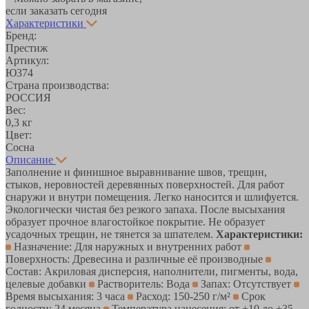
если заказать сегодня
Характеристики
Бренд:
Престиж
Артикул:
Ю374
Страна производства:
РОССИЯ
Вес:
0,3 кг
Цвет:
Сосна
Описание
Заполнение и финишное выравнивание швов, трещин,
стыков, неровностей деревянных поверхностей. Для работ
снаружи и внутри помещения. Легко наносится и шлифуется.
Экологически чистая без резкого запаха. После высыхания
образует прочное влагостойкое покрытие. Не образует
усадочных трещин, не тянется за шпателем.
Характеристики:
Назначение: Для наружных и внутренних работ
Поверхность: Древесина и различные её производные
Состав: Акриловая дисперсия, наполнители, пигменты, вода,
целевые добавки
Растворитель: Вода
Запах: Отсутствует
Время высыхания: 3 часа
Расход: 150-250 г/м²
Срок
годности: 24 месяца
Температура нанесения: от +10 до +35