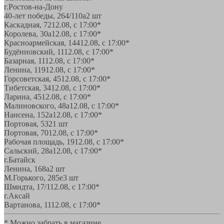
г.Ростов-на-Дону
40-лет победы, 264/110а
2 шт
Каскадная, 72
12.08, с 17:00*
Королева, 30а
12.08, с 17:00*
Красноармейская, 144
12.08, с 17:00*
Будённовский, 11
12.08, с 17:00*
Базарная, 11
12.08, с 17:00*
Ленина, 119
12.08, с 17:00*
Горсоветская, 45
12.08, с 17:00*
Тибетская, 34
12.08, с 17:00*
Ларина, 45
12.08, с 17:00*
Малиновского, 48а
12.08, с 17:00*
Нансена, 152а
12.08, с 17:00*
Портовая, 532
1 шт
Портовая, 70
12.08, с 17:00*
Рабочая площадь, 19
12.08, с 17:00*
Сальский, 28a
12.08, с 17:00*
г.Батайск
Ленина, 168а
2 шт
М.Горького, 285е
3 шт
Шмидта, 17/1
12.08, с 17:00*
г.Аксай
Вартанова, 11
12.08, с 17:00*
* Можно забрать в магазине,