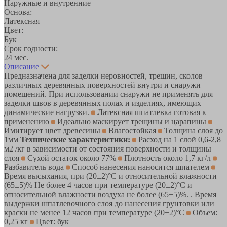
Наружные и внутренние
Основа:
Латексная
Цвет:
Бук
Срок годности:
24 мес.
Описание
Предназначена для заделки неровностей, трещин, сколов
различных деревянных поверхностей внутри и снаружи
помещений. При использовании снаружи не применять для
заделки швов в деревянных полах и изделиях, имеющих
динамические нагрузки.
Латексная шпатлевка готовая к
применению
Идеально маскирует трещины и царапины
Имитирует цвет древесины
Влагостойкая
Толщина слоя до
1мм
Технические характеристики:
Расход на 1 слой 0,6-2,8
м2 /кг в зависимости от состояния поверхности и толщины
слоя
Сухой остаток около 77%
Плотность около 1,7 кг/л
Разбавитель вода
Способ нанесения наносится шпателем
Время высыхания, при (20±2)°C и относительной влажности
(65±5)% Не более 4 часов при температуре (20±2)°С и
относительной влажности воздуха не более (65±5)%. . Время
выдержки шпатлевочного слоя до нанесения грунтовки или
краски не менее 12 часов при температуре (20±2)°С
Объем:
0,25 кг
Цвет: бук