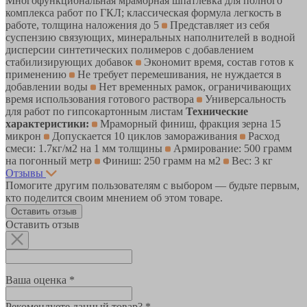
Многофункциональная мраморная шпатлевка для полного
комплекса работ по ГКЛ; классическая формула легкость в
работе, толщина наложения до 5
Представляет из себя
суспензию связующих, минеральных наполнителей в водной
дисперсии синтетических полимеров с добавлением
стабилизирующих добавок
Экономит время, состав готов к
применению
Не требует перемешивания, не нуждается в
добавлении воды
Нет временных рамок, ограничивающих
время использования готового раствора
Универсальность
для работ по гипсокартонным листам
Технические
характеристики:
Мраморный финиш, фракция зерна 15
микрон
Допускается 10 циклов замораживания
Расход
смеси: 1.7кг/м2 на 1 мм толщины
Армирование: 500 грамм
на погонный метр
Финиш: 250 грамм на м2
Вес: 3 кг
Отзывы
Помогите другим пользователям с выбором — будьте первым,
кто поделится своим мнением об этом товаре.
Оставить отзыв
Оставить отзыв
Ваша оценка *
Рекомендуете данный товар? *