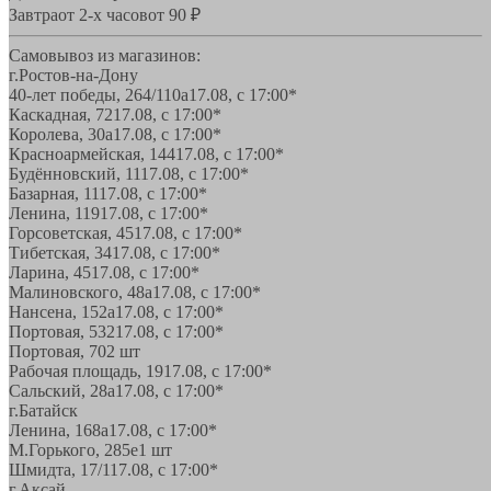
Завтра
от 2-х часов
от 90 ₽
Самовывоз из магазинов:
г.Ростов-на-Дону
40-лет победы, 264/110а
17.08, с 17:00*
Каскадная, 72
17.08, с 17:00*
Королева, 30а
17.08, с 17:00*
Красноармейская, 144
17.08, с 17:00*
Будённовский, 11
17.08, с 17:00*
Базарная, 11
17.08, с 17:00*
Ленина, 119
17.08, с 17:00*
Горсоветская, 45
17.08, с 17:00*
Тибетская, 34
17.08, с 17:00*
Ларина, 45
17.08, с 17:00*
Малиновского, 48а
17.08, с 17:00*
Нансена, 152а
17.08, с 17:00*
Портовая, 532
17.08, с 17:00*
Портовая, 70
2 шт
Рабочая площадь, 19
17.08, с 17:00*
Сальский, 28a
17.08, с 17:00*
г.Батайск
Ленина, 168а
17.08, с 17:00*
М.Горького, 285е
1 шт
Шмидта, 17/1
17.08, с 17:00*
г.Аксай