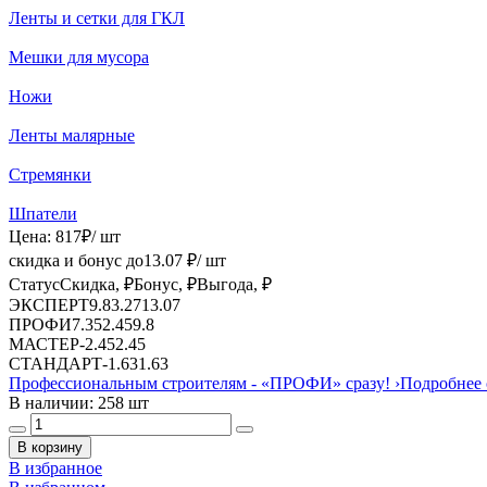
Ленты и сетки для ГКЛ
Мешки для мусора
Ножи
Ленты малярные
Стремянки
Шпатели
Цена:
817
₽
/ шт
скидка и бонус до
13.07
₽/ шт
Статус
Скидка, ₽
Бонус, ₽
Выгода, ₽
ЭКСПЕРТ
9.8
3.27
13.07
ПРОФИ
7.35
2.45
9.8
МАСТЕР
-
2.45
2.45
СТАНДАРТ
-
1.63
1.63
Профессиональным строителям -
«ПРОФИ»
сразу!
›
Подробнее 
В наличии: 258 шт
В корзину
В избранное