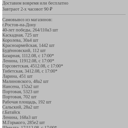
Доставим вовремя или бесплатно
Завтра
от 2-х часов
от 90 ₽
Самовывоз из магазинов:
г.Ростов-на-Дону
40-лет победы, 264/110а
3 шт
Каскадная, 72
5 шт
Королева, 30а
4 шт
Красноармейская, 144
2 шт
Будённовский, 11
2 шт
Базарная, 11
12.08, с 17:00*
Ленина, 119
12.08, с 17:00*
Горсоветская, 45
12.08, с 17:00*
Тибетская, 34
12.08, с 17:00*
Ларина, 45
1 шт
Малиновского, 48а
2 шт
Нансена, 152а
2 шт
Портовая, 532
3 шт
Портовая, 70
2 шт
Рабочая площадь, 19
2 шт
Сальский, 28a
2 шт
г.Батайск
Ленина, 168а
3 шт
М.Горького, 285е
2 шт
Шмидта, 17/1
12.08, с 17:00*