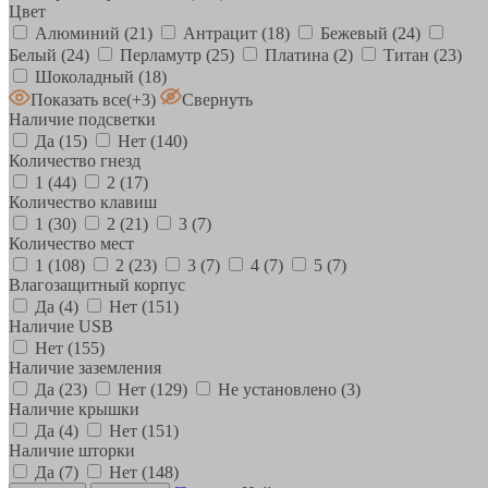
Цвет
Алюминий
(21)
Антрацит
(18)
Бежевый
(24)
Белый
(24)
Перламутр
(25)
Платина
(2)
Титан
(23)
Шоколадный
(18)
Показать все
(+3)
Свернуть
Наличие подсветки
Да
(15)
Нет
(140)
Количество гнезд
1
(44)
2
(17)
Количество клавиш
1
(30)
2
(21)
3
(7)
Количество мест
1
(108)
2
(23)
3
(7)
4
(7)
5
(7)
Влагозащитный корпус
Да
(4)
Нет
(151)
Наличие USB
Нет
(155)
Наличие заземления
Да
(23)
Нет
(129)
Не установлено
(3)
Наличие крышки
Да
(4)
Нет
(151)
Наличие шторки
Да
(7)
Нет
(148)