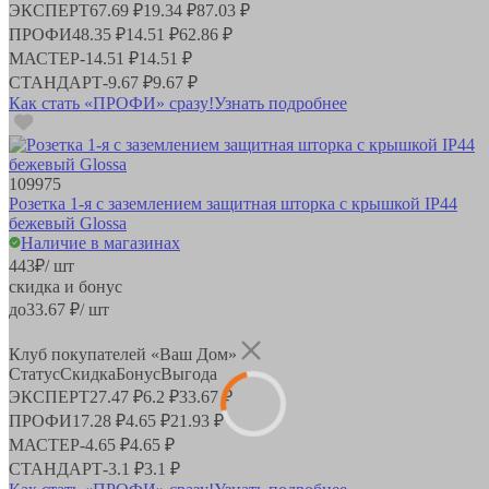
ЭКСПЕРТ
67.69 ₽
19.34 ₽
87.03 ₽
ПРОФИ
48.35 ₽
14.51 ₽
62.86 ₽
МАСТЕР
-
14.51 ₽
14.51 ₽
СТАНДАРТ
-
9.67 ₽
9.67 ₽
Как стать «ПРОФИ» сразу!
Узнать подробнее
109975
Розетка 1-я с заземлением защитная шторка с крышкой IP44
бежевый Glossa
Наличие в магазинах
443
₽
/ шт
скидка и бонус
до
33.67
₽/ шт
Клуб покупателей «Ваш Дом»
Статус
Скидка
Бонус
Выгода
ЭКСПЕРТ
27.47 ₽
6.2 ₽
33.67 ₽
ПРОФИ
17.28 ₽
4.65 ₽
21.93 ₽
МАСТЕР
-
4.65 ₽
4.65 ₽
СТАНДАРТ
-
3.1 ₽
3.1 ₽