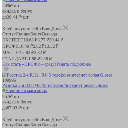
269
₽
/ шт
скидка и бонус
до
20.44
₽/ шт
Клуб покупателей «Ваш Дом»
Статус
Скидка
Бонус
Выгода
ЭКСПЕРТ
16.68 ₽
3.77 ₽
20.44 ₽
ПРОФИ
10.49 ₽
2.82 ₽
13.32 ₽
МАСТЕР
-
2.82 ₽
2.82 ₽
СТАНДАРТ
-
1.88 ₽
1.88 ₽
Как стать «ПРОФИ» сразу!
Узнать подробнее
109996
Розетка 2-я RJ11+RJ45 телефон/интернет белая Glossa
Наличие в магазинах
967
₽
/ шт
скидка и бонус
до
87.03
₽/ шт
Клуб покупателей «Ваш Дом»
Статус
Скидка
Бонус
Выгода