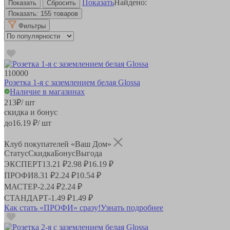
Показать
Найдено:
Показать:
155 товаров
Фильтры
110000
Розетка 1-я с заземлением белая Glossa
Наличие в магазинах
213
₽
/ шт
скидка и бонус
до
16.19
₽/ шт
Клуб покупателей «Ваш Дом»
Статус
Скидка
Бонус
Выгода
ЭКСПЕРТ
13.21 ₽
2.98 ₽
16.19 ₽
ПРОФИ
8.31 ₽
2.24 ₽
10.54 ₽
МАСТЕР
-
2.24 ₽
2.24 ₽
СТАНДАРТ
-
1.49 ₽
1.49 ₽
Как стать «ПРОФИ» сразу!
Узнать подробнее