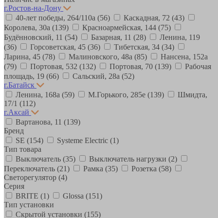
г.Ростов-на-Дону
40-лет победы, 264/110а
(56)
Каскадная, 72
(43)
Королева, 30а
(139)
Красноармейская, 144
(75)
Будённовский, 11
(54)
Базарная, 11
(28)
Ленина, 119
(36)
Горсоветская, 45
(36)
Тибетская, 34
(34)
Ларина, 45
(78)
Малиновского, 48а
(85)
Нансена, 152а
(79)
Портовая, 532
(132)
Портовая, 70
(139)
Рабочая
площадь, 19
(66)
Сальский, 28a
(52)
г.Батайск
Ленина, 168а
(59)
М.Горького, 285е
(139)
Шмидта,
17/1
(112)
г.Аксай
Вартанова, 11
(139)
Бренд
SE
(154)
Systeme Electric
(1)
Тип товара
Выключатель
(35)
Выключатель нагрузки
(2)
Переключатель
(21)
Рамка
(35)
Розетка
(58)
Светорегулятор
(4)
Серия
BRITE
(1)
Glossa
(151)
Тип установки
Скрытой установки
(155)