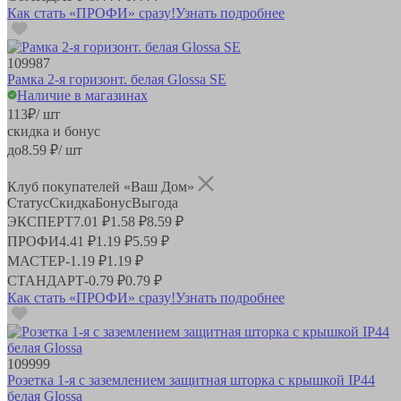
Как стать «ПРОФИ» сразу!
Узнать подробнее
109987
Рамка 2-я горизонт. белая Glossa SE
Наличие в магазинах
113
₽
/ шт
скидка и бонус
до
8.59
₽/ шт
Клуб покупателей «Ваш Дом»
Статус
Скидка
Бонус
Выгода
ЭКСПЕРТ
7.01 ₽
1.58 ₽
8.59 ₽
ПРОФИ
4.41 ₽
1.19 ₽
5.59 ₽
МАСТЕР
-
1.19 ₽
1.19 ₽
СТАНДАРТ
-
0.79 ₽
0.79 ₽
Как стать «ПРОФИ» сразу!
Узнать подробнее
109999
Розетка 1-я с заземлением защитная шторка с крышкой IP44
белая Glossa