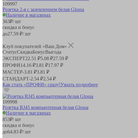
109997
Розетка 2-я с заземлением белая Glossa
Наличие в магазинах
363
₽
/ шт
скидка и бонус
до
27.59
₽/ шт
Клуб покупателей «Ваш Дом»
Статус
Скидка
Бонус
Выгода
ЭКСПЕРТ
22.51 ₽
5.08 ₽
27.59 ₽
ПРОФИ
14.16 ₽
3.81 ₽
17.97 ₽
МАСТЕР
-
3.81 ₽
3.81 ₽
СТАНДАРТ
-
2.54 ₽
2.54 ₽
Как стать «ПРОФИ» сразу!
Узнать подробнее
109998
Розетка RJ45 компьютерная белая Glossa
Наличие в магазинах
853
₽
/ шт
скидка и бонус
до
64.83
₽/ шт