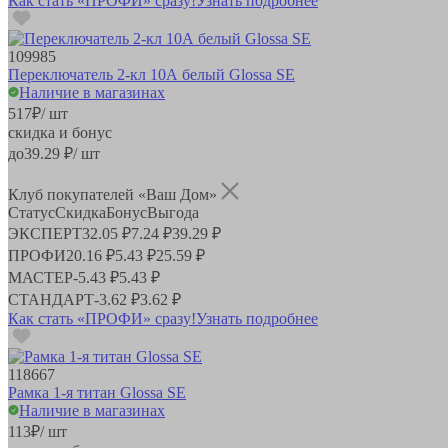
Как стать «ПРОФИ» сразу!
Узнать подробнее
109985
Переключатель 2-кл 10А белый Glossa SE
Наличие в магазинах
517
₽
/ шт
скидка и бонус
до
39.29
₽/ шт
Клуб покупателей «Ваш Дом»
Статус
Скидка
Бонус
Выгода
ЭКСПЕРТ
32.05 ₽
7.24 ₽
39.29 ₽
ПРОФИ
20.16 ₽
5.43 ₽
25.59 ₽
МАСТЕР
-
5.43 ₽
5.43 ₽
СТАНДАРТ
-
3.62 ₽
3.62 ₽
Как стать «ПРОФИ» сразу!
Узнать подробнее
118667
Рамка 1-я титан Glossa SE
Наличие в магазинах
113
₽
/ шт