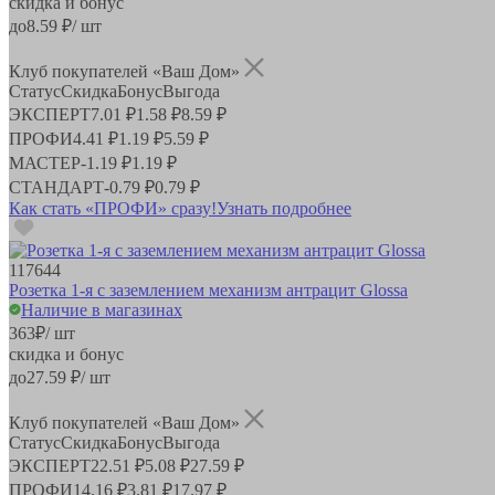
скидка и бонус
до
8.59
₽/ шт
Клуб покупателей «Ваш Дом»
Статус
Скидка
Бонус
Выгода
ЭКСПЕРТ
7.01 ₽
1.58 ₽
8.59 ₽
ПРОФИ
4.41 ₽
1.19 ₽
5.59 ₽
МАСТЕР
-
1.19 ₽
1.19 ₽
СТАНДАРТ
-
0.79 ₽
0.79 ₽
Как стать «ПРОФИ» сразу!
Узнать подробнее
117644
Розетка 1-я с заземлением механизм антрацит Glossa
Наличие в магазинах
363
₽
/ шт
скидка и бонус
до
27.59
₽/ шт
Клуб покупателей «Ваш Дом»
Статус
Скидка
Бонус
Выгода
ЭКСПЕРТ
22.51 ₽
5.08 ₽
27.59 ₽
ПРОФИ
14.16 ₽
3.81 ₽
17.97 ₽