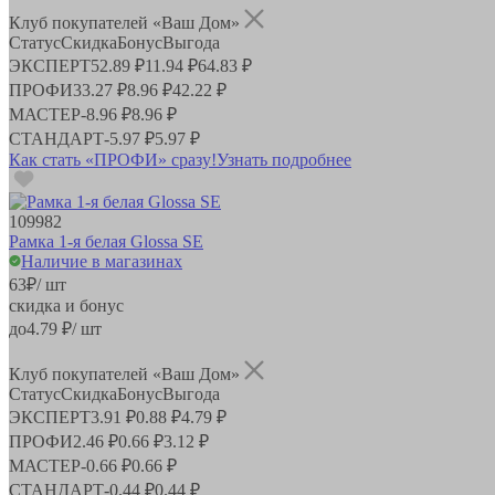
Клуб покупателей «Ваш Дом»
Статус
Скидка
Бонус
Выгода
ЭКСПЕРТ
52.89 ₽
11.94 ₽
64.83 ₽
ПРОФИ
33.27 ₽
8.96 ₽
42.22 ₽
МАСТЕР
-
8.96 ₽
8.96 ₽
СТАНДАРТ
-
5.97 ₽
5.97 ₽
Как стать «ПРОФИ» сразу!
Узнать подробнее
109982
Рамка 1-я белая Glossa SE
Наличие в магазинах
63
₽
/ шт
скидка и бонус
до
4.79
₽/ шт
Клуб покупателей «Ваш Дом»
Статус
Скидка
Бонус
Выгода
ЭКСПЕРТ
3.91 ₽
0.88 ₽
4.79 ₽
ПРОФИ
2.46 ₽
0.66 ₽
3.12 ₽
МАСТЕР
-
0.66 ₽
0.66 ₽
СТАНДАРТ
-
0.44 ₽
0.44 ₽