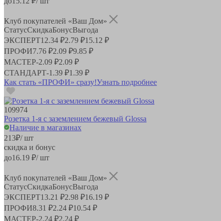
до
15.12
₽/ шт
Клуб покупателей «Ваш Дом»
Статус
Скидка
Бонус
Выгода
ЭКСПЕРТ
12.34 ₽
2.79 ₽
15.12 ₽
ПРОФИ
7.76 ₽
2.09 ₽
9.85 ₽
МАСТЕР
-
2.09 ₽
2.09 ₽
СТАНДАРТ
-
1.39 ₽
1.39 ₽
Как стать «ПРОФИ» сразу!
Узнать подробнее
109974
Розетка 1-я с заземлением бежевый Glossa
Наличие в магазинах
213
₽
/ шт
скидка и бонус
до
16.19
₽/ шт
Клуб покупателей «Ваш Дом»
Статус
Скидка
Бонус
Выгода
ЭКСПЕРТ
13.21 ₽
2.98 ₽
16.19 ₽
ПРОФИ
8.31 ₽
2.24 ₽
10.54 ₽
МАСТЕР
-
2.24 ₽
2.24 ₽