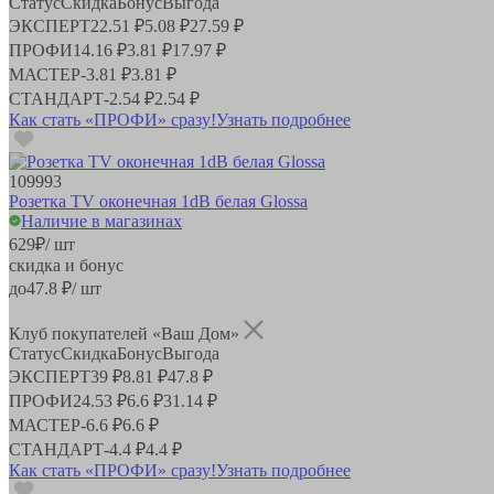
Статус
Скидка
Бонус
Выгода
ЭКСПЕРТ
22.51 ₽
5.08 ₽
27.59 ₽
ПРОФИ
14.16 ₽
3.81 ₽
17.97 ₽
МАСТЕР
-
3.81 ₽
3.81 ₽
СТАНДАРТ
-
2.54 ₽
2.54 ₽
Как стать «ПРОФИ» сразу!
Узнать подробнее
109993
Розетка TV оконечная 1dB белая Glossa
Наличие в магазинах
629
₽
/ шт
скидка и бонус
до
47.8
₽/ шт
Клуб покупателей «Ваш Дом»
Статус
Скидка
Бонус
Выгода
ЭКСПЕРТ
39 ₽
8.81 ₽
47.8 ₽
ПРОФИ
24.53 ₽
6.6 ₽
31.14 ₽
МАСТЕР
-
6.6 ₽
6.6 ₽
СТАНДАРТ
-
4.4 ₽
4.4 ₽
Как стать «ПРОФИ» сразу!
Узнать подробнее