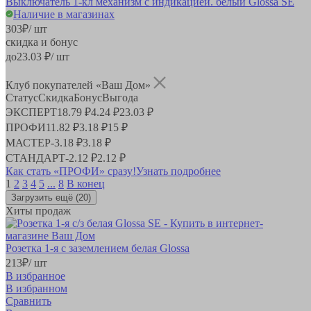
Выключатель 1-кл механизм с индикацией. белый Glossa SE
Наличие в магазинах
303
₽
/ шт
скидка и бонус
до
23.03
₽/ шт
Клуб покупателей «Ваш Дом»
Статус
Скидка
Бонус
Выгода
ЭКСПЕРТ
18.79 ₽
4.24 ₽
23.03 ₽
ПРОФИ
11.82 ₽
3.18 ₽
15 ₽
МАСТЕР
-
3.18 ₽
3.18 ₽
СТАНДАРТ
-
2.12 ₽
2.12 ₽
Как стать «ПРОФИ» сразу!
Узнать подробнее
1
2
3
4
5
...
8
В конец
Загрузить ещё
(20)
Хиты продаж
Розетка 1-я с заземлением белая Glossa
213
₽
/ шт
В избранное
В избранном
Сравнить