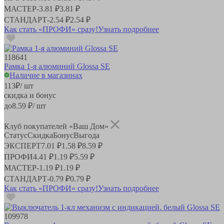
МАСТЕР
-
3.81 ₽
3.81 ₽
СТАНДАРТ
-
2.54 ₽
2.54 ₽
Как стать «ПРОФИ» сразу!
Узнать подробнее
118641
Рамка 1-я алюминий Glossa SE
Наличие в магазинах
113
₽
/ шт
скидка и бонус
до
8.59
₽/ шт
Клуб покупателей «Ваш Дом»
Статус
Скидка
Бонус
Выгода
ЭКСПЕРТ
7.01 ₽
1.58 ₽
8.59 ₽
ПРОФИ
4.41 ₽
1.19 ₽
5.59 ₽
МАСТЕР
-
1.19 ₽
1.19 ₽
СТАНДАРТ
-
0.79 ₽
0.79 ₽
Как стать «ПРОФИ» сразу!
Узнать подробнее
109978