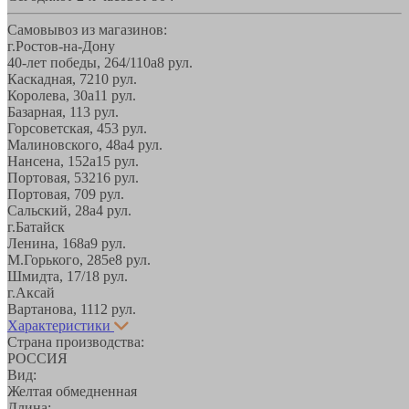
Самовывоз из магазинов:
г.Ростов-на-Дону
40-лет победы, 264/110а
8 рул.
Каскадная, 72
10 рул.
Королева, 30а
11 рул.
Базарная, 11
3 рул.
Горсоветская, 45
3 рул.
Малиновского, 48а
4 рул.
Нансена, 152а
15 рул.
Портовая, 532
16 рул.
Портовая, 70
9 рул.
Сальский, 28a
4 рул.
г.Батайск
Ленина, 168а
9 рул.
М.Горького, 285е
8 рул.
Шмидта, 17/1
8 рул.
г.Аксай
Вартанова, 11
12 рул.
Характеристики
Страна производства:
РОССИЯ
Вид:
Желтая обмедненная
Длина: