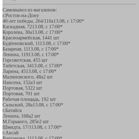
Самовывоз из магазинов:
г.Ростов-на-Дону
40-лет победы, 264/110а
13.08, с 17:00*
Каскадная, 72
13.08, с 17:00*
Королева, 30а
13.08, с 17:00*
Красноармейская, 144
1 шт
Будённовский, 11
13.08, с 17:00*
Базарная, 11
13.08, с 17:00*
Ленина, 119
13.08, с 17:00*
Горсоветская, 45
5 шт
Тибетская, 34
13.08, с 17:00*
Ларина, 45
13.08, с 17:00*
Малиновского, 48а
2 шт
Нансена, 152а
3 шт
Портовая, 532
2 шт
Портовая, 70
1 шт
Рабочая площадь, 19
2 шт
Сальский, 28a
13.08, с 17:00*
г.Батайск
Ленина, 168а
2 шт
М.Горького, 285е
2 шт
Шмидта, 17/1
13.08, с 17:00*
г.Аксай
Вартанова, 11
13.08, с 17:00*