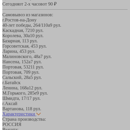
Сегодня
от 2-х часов
от 90 ₽
Самовывоз из магазинов:
г.Ростов-на-Дону
40-лет победы, 264/110а
9 рул.
Каскадная, 72
10 рул.
Королева, 30а
10 рул.
Базарная, 11
3 рул.
Горсоветская, 45
3 рул.
Ларина, 45
3 рул.
Малиновского, 48а
7 рул.
Нансена, 152а
7 рул.
Портовая, 532
11 рул.
Портовая, 70
9 рул.
Сальский, 28a
5 рул.
г.Батайск
Ленина, 168а
12 рул.
М.Горького, 285е
9 рул.
Шмидта, 17/1
7 рул.
г.Аксай
Вартанова, 11
8 рул.
Характеристики
Страна производства:
РОССИЯ
Высота: