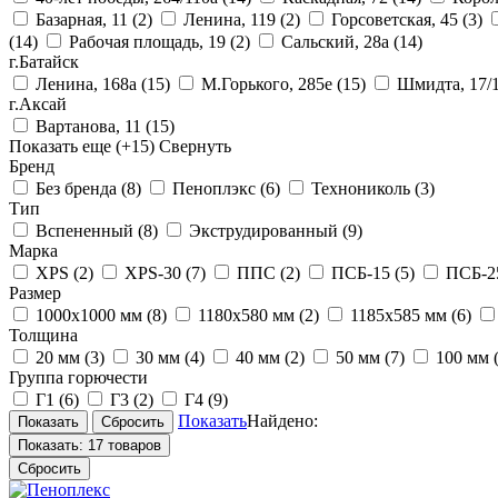
Базарная, 11
(2)
Ленина, 119
(2)
Горсоветская, 45
(3)
(14)
Рабочая площадь, 19
(2)
Сальский, 28a
(14)
г.Батайск
Ленина, 168а
(15)
М.Горького, 285е
(15)
Шмидта, 17/
г.Аксай
Вартанова, 11
(15)
Показать еще
(+15)
Свернуть
Бренд
Без бренда
(8)
Пеноплэкс
(6)
Технониколь
(3)
Тип
Вспененный
(8)
Экструдированный
(9)
Марка
XPS
(2)
XPS-30
(7)
ППС
(2)
ПСБ-15
(5)
ПСБ-
Размер
1000х1000 мм
(8)
1180х580 мм
(2)
1185х585 мм
(6)
Толщина
20 мм
(3)
30 мм
(4)
40 мм
(2)
50 мм
(7)
100 мм
Группа горючести
Г1
(6)
Г3
(2)
Г4
(9)
Показать
Найдено:
Показать:
17 товаров
Сбросить