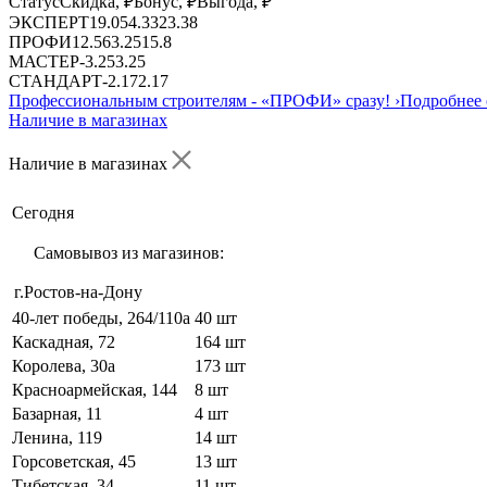
Статус
Скидка, ₽
Бонус, ₽
Выгода, ₽
ЭКСПЕРТ
19.05
4.33
23.38
ПРОФИ
12.56
3.25
15.8
МАСТЕР
-
3.25
3.25
СТАНДАРТ
-
2.17
2.17
Профессиональным строителям -
«ПРОФИ»
сразу!
›
Подробнее 
Наличие в магазинах
Наличие в магазинах
Сегодня
Самовывоз из магазинов:
г.Ростов-на-Дону
40-лет победы, 264/110а
40 шт
Каскадная, 72
164 шт
Королева, 30а
173 шт
Красноармейская, 144
8 шт
Базарная, 11
4 шт
Ленина, 119
14 шт
Горсоветская, 45
13 шт
Тибетская, 34
11 шт