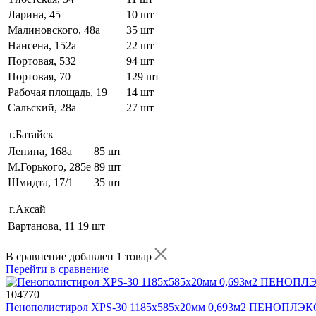
Ларина, 45
10 шт
Малиновского, 48а
35 шт
Нансена, 152а
22 шт
Портовая, 532
94 шт
Портовая, 70
129 шт
Рабочая площадь, 19
14 шт
Сальский, 28a
27 шт
г.Батайск
Ленина, 168а
85 шт
М.Горького, 285е
89 шт
Шмидта, 17/1
35 шт
г.Аксай
Вартанова, 11
19 шт
В сравнение добавлен 1 товар
Перейти в сравнение
104770
Пенополистирол XPS-30 1185х585х20мм 0,693м2 ПЕНОПЛЭК