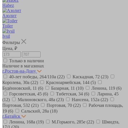
Habez
Азолит
Toiler
Ivsil
Фильтры
Цена, ₽
Только в наличии
Наличие в магазинах
г.Ростов-на-Дону
40-лет победы, 264/110а
(22)
Каскадная, 72
(23)
Королева, 30а
(22)
Красноармейская, 144
(5)
Будённовский, 11
(6)
Базарная, 11
(10)
Ленина, 119
(6)
Горсоветская, 45
(6)
Тибетская, 34
(6)
Ларина, 45
(12)
Малиновского, 48а
(23)
Нансена, 152а
(22)
Портовая, 532
(21)
Портовая, 70
(22)
Рабочая площадь,
19
(6)
Сальский, 28a
(18)
г.Батайск
Ленина, 168а
(19)
М.Горького, 285е
(22)
Шмидта,
17/1
(20)