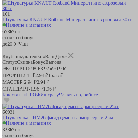
161
Штукатурка КNAUF Rotband Минерал гипс св.розовый 30кг
Наличие в магазинах
653
₽
/ шт
скидка и бонус
до
20.9
₽/ шт
Клуб покупателей «Ваш Дом»
Статус
Скидка
Бонус
Выгода
ЭКСПЕРТ
16.98 ₽
3.92 ₽
20.9 ₽
ПРОФИ
12.41 ₽
2.94 ₽
15.35 ₽
МАСТЕР
-
2.94 ₽
2.94 ₽
СТАНДАРТ
-
1.96 ₽
1.96 ₽
Как стать «ПРОФИ» сразу!
Узнать подробнее
66931
Штукатурка ТИМ26 фасад цемент армир серый 25кг
Наличие в магазинах
323
₽
/ шт
скидка и бонус