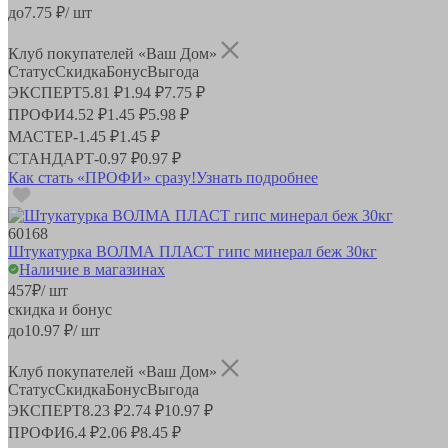
до
7.75
₽/ шт
Клуб покупателей «Ваш Дом»
Статус
Скидка
Бонус
Выгода
ЭКСПЕРТ
5.81 ₽
1.94 ₽
7.75 ₽
ПРОФИ
4.52 ₽
1.45 ₽
5.98 ₽
МАСТЕР
-
1.45 ₽
1.45 ₽
СТАНДАРТ
-
0.97 ₽
0.97 ₽
Как стать «ПРОФИ» сразу!
Узнать подробнее
60168
Штукатурка ВОЛМА ПЛАСТ гипс минерал беж 30кг
Наличие в магазинах
457
₽
/ шт
скидка и бонус
до
10.97
₽/ шт
Клуб покупателей «Ваш Дом»
Статус
Скидка
Бонус
Выгода
ЭКСПЕРТ
8.23 ₽
2.74 ₽
10.97 ₽
ПРОФИ
6.4 ₽
2.06 ₽
8.45 ₽