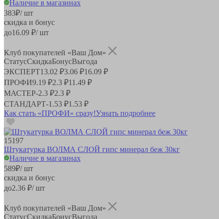
Наличие в магазинах
383
₽
/ шт
скидка и бонус
до
16.09
₽/ шт
Клуб покупателей «Ваш Дом»
Статус
Скидка
Бонус
Выгода
ЭКСПЕРТ
13.02 ₽
3.06 ₽
16.09 ₽
ПРОФИ
9.19 ₽
2.3 ₽
11.49 ₽
МАСТЕР
-
2.3 ₽
2.3 ₽
СТАНДАРТ
-
1.53 ₽
1.53 ₽
Как стать «ПРОФИ» сразу!
Узнать подробнее
15197
Штукатурка ВОЛМА СЛОЙ гипс минерал беж 30кг
Наличие в магазинах
589
₽
/ шт
скидка и бонус
до
2.36
₽/ шт
Клуб покупателей «Ваш Дом»
Статус
Скидка
Бонус
Выгода