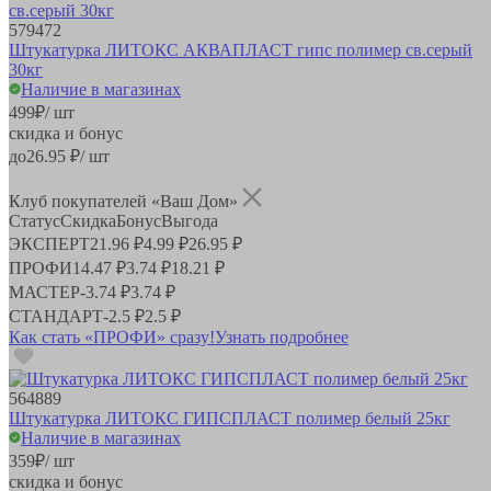
579472
Штукатурка ЛИТОКС АКВАПЛАСТ гипс полимер св.серый
30кг
Наличие в магазинах
499
₽
/ шт
скидка и бонус
до
26.95
₽/ шт
Клуб покупателей «Ваш Дом»
Статус
Скидка
Бонус
Выгода
ЭКСПЕРТ
21.96 ₽
4.99 ₽
26.95 ₽
ПРОФИ
14.47 ₽
3.74 ₽
18.21 ₽
МАСТЕР
-
3.74 ₽
3.74 ₽
СТАНДАРТ
-
2.5 ₽
2.5 ₽
Как стать «ПРОФИ» сразу!
Узнать подробнее
564889
Штукатурка ЛИТОКС ГИПСПЛАСТ полимер белый 25кг
Наличие в магазинах
359
₽
/ шт
скидка и бонус