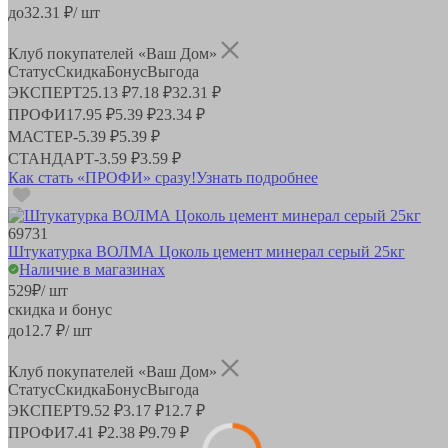
до
32.31
₽/ шт
Клуб покупателей «Ваш Дом»
Статус
Скидка
Бонус
Выгода
ЭКСПЕРТ
25.13 ₽
7.18 ₽
32.31 ₽
ПРОФИ
17.95 ₽
5.39 ₽
23.34 ₽
МАСТЕР
-
5.39 ₽
5.39 ₽
СТАНДАРТ
-
3.59 ₽
3.59 ₽
Как стать «ПРОФИ» сразу!
Узнать подробнее
69731
Штукатурка ВОЛМА Цоколь цемент минерал серый 25кг
Наличие в магазинах
529
₽
/ шт
скидка и бонус
до
12.7
₽/ шт
Клуб покупателей «Ваш Дом»
Статус
Скидка
Бонус
Выгода
ЭКСПЕРТ
9.52 ₽
3.17 ₽
12.7 ₽
ПРОФИ
7.41 ₽
2.38 ₽
9.79 ₽