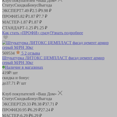
Клуб покупателей «Ваш Дом»
Статус
Скидка
Бонус
Выгода
ЭКСПЕРТ
7.49 ₽
2.5 ₽
9.98 ₽
ПРОФИ
5.82 ₽
1.87 ₽
7.7 ₽
МАСТЕР
-
1.87 ₽
1.87 ₽
СТАНДАРТ
-
1.25 ₽
1.25 ₽
Как стать «ПРОФИ» сразу!
Узнать подробнее
569534
5
2 отзыва
Штукатурка ЛИТОКС ЦЕМПЛАСТ фасад цемент армир
серый М/РН 30кг
Наличие в магазинах
419
₽
/ шт
скидка и бонус
до
37.71
₽/ шт
Клуб покупателей «Ваш Дом»
Статус
Скидка
Бонус
Выгода
ЭКСПЕРТ
29.33 ₽
8.38 ₽
37.71 ₽
ПРОФИ
20.95 ₽
6.29 ₽
27.24 ₽
МАСТЕР
-
6.29 ₽
6.29 ₽