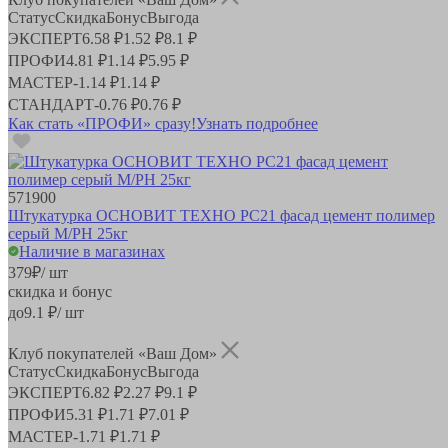
Статус
Скидка
Бонус
Выгода
ЭКСПЕРТ
6.58 ₽
1.52 ₽
8.1 ₽
ПРОФИ
4.81 ₽
1.14 ₽
5.95 ₽
МАСТЕР
-
1.14 ₽
1.14 ₽
СТАНДАРТ
-
0.76 ₽
0.76 ₽
Как стать «ПРОФИ» сразу!
Узнать подробнее
571900
Штукатурка ОСНОВИТ ТЕХНО PC21 фасад цемент полимер
серый М/РН 25кг
Наличие в магазинах
379
₽
/ шт
скидка и бонус
до
9.1
₽/ шт
Клуб покупателей «Ваш Дом»
Статус
Скидка
Бонус
Выгода
ЭКСПЕРТ
6.82 ₽
2.27 ₽
9.1 ₽
ПРОФИ
5.31 ₽
1.71 ₽
7.01 ₽
МАСТЕР
-
1.71 ₽
1.71 ₽