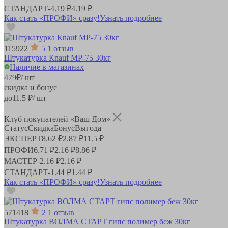
СТАНДАРТ
-
4.19 ₽
4.19 ₽
Как стать «ПРОФИ» сразу!
Узнать подробнее
115922
5
1 отзыв
Штукатурка Кnauf МР-75 30кг
Наличие в магазинах
479
₽
/ шт
скидка и бонус
до
11.5
₽/ шт
Клуб покупателей «Ваш Дом»
Статус
Скидка
Бонус
Выгода
ЭКСПЕРТ
8.62 ₽
2.87 ₽
11.5 ₽
ПРОФИ
6.71 ₽
2.16 ₽
8.86 ₽
МАСТЕР
-
2.16 ₽
2.16 ₽
СТАНДАРТ
-
1.44 ₽
1.44 ₽
Как стать «ПРОФИ» сразу!
Узнать подробнее
571418
2
1 отзыв
Штукатурка ВОЛМА СТАРТ гипс полимер беж 30кг