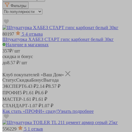
Фильтры
80197
5
4 отзыва
Штукатурка ХАБЕЗ СТАРТ гипс карбонат белый 30кг
Наличие в магазинах
357
₽
/ шт
скидка и бонус
до
8.57
₽/ шт
Клуб покупателей «Ваш Дом»
Статус
Скидка
Бонус
Выгода
ЭКСПЕРТ
6.43 ₽
2.14 ₽
8.57 ₽
ПРОФИ
5 ₽
1.61 ₽
6.6 ₽
МАСТЕР
-
1.61 ₽
1.61 ₽
СТАНДАРТ
-
1.07 ₽
1.07 ₽
Как стать «ПРОФИ» сразу!
Узнать подробнее
556229
5
1 отзыв