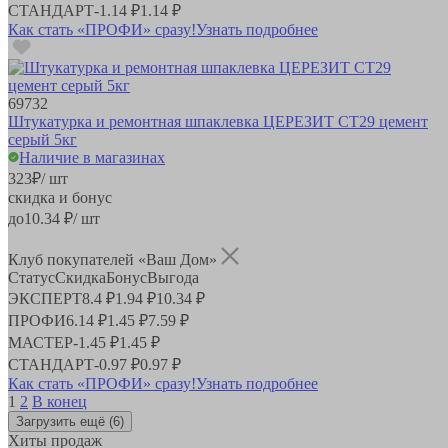
СТАНДАРТ
-
1.14 ₽
1.14 ₽
Как стать «ПРОФИ» сразу!
Узнать подробнее
69732
Штукатурка и ремонтная шпаклевка ЦЕРЕЗИТ СТ29 цемент
серый 5кг
Наличие в магазинах
323
₽
/ шт
скидка и бонус
до
10.34
₽/ шт
Клуб покупателей «Ваш Дом»
Статус
Скидка
Бонус
Выгода
ЭКСПЕРТ
8.4 ₽
1.94 ₽
10.34 ₽
ПРОФИ
6.14 ₽
1.45 ₽
7.59 ₽
МАСТЕР
-
1.45 ₽
1.45 ₽
СТАНДАРТ
-
0.97 ₽
0.97 ₽
Как стать «ПРОФИ» сразу!
Узнать подробнее
1
2
В конец
Загрузить ещё
(6)
Хиты продаж