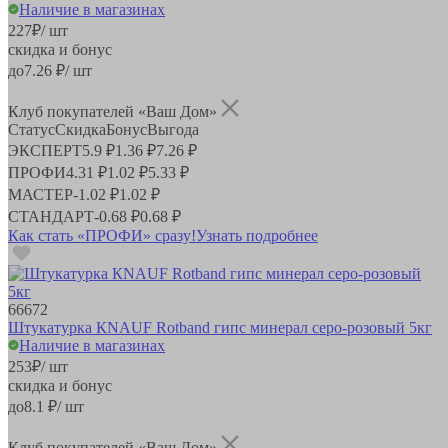
Наличие в магазинах
227
₽
/ шт
скидка и бонус
до
7.26
₽/ шт
Клуб покупателей «Ваш Дом»
Статус
Скидка
Бонус
Выгода
ЭКСПЕРТ
5.9 ₽
1.36 ₽
7.26 ₽
ПРОФИ
4.31 ₽
1.02 ₽
5.33 ₽
МАСТЕР
-
1.02 ₽
1.02 ₽
СТАНДАРТ
-
0.68 ₽
0.68 ₽
Как стать «ПРОФИ» сразу!
Узнать подробнее
66672
Штукатурка КNAUF Rotband гипс минерал серо-розовый 5кг
Наличие в магазинах
253
₽
/ шт
скидка и бонус
до
8.1
₽/ шт
Клуб покупателей «Ваш Дом»