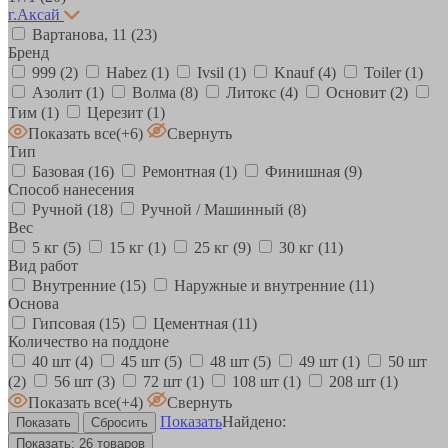
г.Аксай
Вартанова, 11
(23)
Бренд
999
(2)
Habez
(1)
Ivsil
(1)
Knauf
(4)
Toiler
(1)
Азолит
(1)
Волма
(8)
Литокс
(4)
Основит
(2)
Тим
(1)
Церезит
(1)
Показать все
(+6)
Свернуть
Тип
Базовая
(16)
Ремонтная
(1)
Финишная
(9)
Способ нанесения
Ручной
(18)
Ручной / Машинный
(8)
Вес
5 кг
(5)
15 кг
(1)
25 кг
(9)
30 кг
(11)
Вид работ
Внутренние
(15)
Наружные и внутренние
(11)
Основа
Гипсовая
(15)
Цементная
(11)
Количество на поддоне
40 шт
(4)
45 шт
(5)
48 шт
(5)
49 шт
(1)
50 шт
(2)
56 шт
(3)
72 шт
(1)
108 шт
(1)
208 шт
(1)
Показать все
(+4)
Свернуть
Показать
Найдено:
Показать:
26 товаров