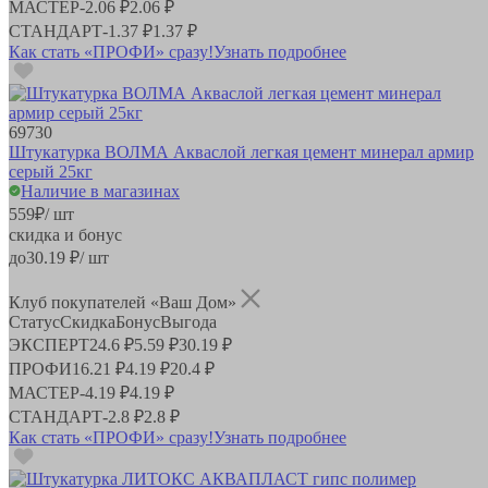
МАСТЕР
-
2.06 ₽
2.06 ₽
СТАНДАРТ
-
1.37 ₽
1.37 ₽
Как стать «ПРОФИ» сразу!
Узнать подробнее
69730
Штукатурка ВОЛМА Акваслой легкая цемент минерал армир
серый 25кг
Наличие в магазинах
559
₽
/ шт
скидка и бонус
до
30.19
₽/ шт
Клуб покупателей «Ваш Дом»
Статус
Скидка
Бонус
Выгода
ЭКСПЕРТ
24.6 ₽
5.59 ₽
30.19 ₽
ПРОФИ
16.21 ₽
4.19 ₽
20.4 ₽
МАСТЕР
-
4.19 ₽
4.19 ₽
СТАНДАРТ
-
2.8 ₽
2.8 ₽
Как стать «ПРОФИ» сразу!
Узнать подробнее