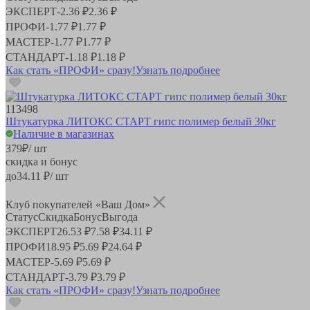
ЭКСПЕРТ
-
2.36 ₽
2.36 ₽
ПРОФИ
-
1.77 ₽
1.77 ₽
МАСТЕР
-
1.77 ₽
1.77 ₽
СТАНДАРТ
-
1.18 ₽
1.18 ₽
Как стать «ПРОФИ» сразу!
Узнать подробнее
113498
Штукатурка ЛИТОКС СТАРТ гипс полимер белый 30кг
Наличие в магазинах
379
₽
/ шт
скидка и бонус
до
34.11
₽/ шт
Клуб покупателей «Ваш Дом»
Статус
Скидка
Бонус
Выгода
ЭКСПЕРТ
26.53 ₽
7.58 ₽
34.11 ₽
ПРОФИ
18.95 ₽
5.69 ₽
24.64 ₽
МАСТЕР
-
5.69 ₽
5.69 ₽
СТАНДАРТ
-
3.79 ₽
3.79 ₽
Как стать «ПРОФИ» сразу!
Узнать подробнее