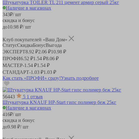
Штукатурка TOILER TL 211 цемент армир серый 25кг
Наличие в магазинах
343
₽
/ шт
скидка и бонус
до
10.98
₽/ шт
Клуб покупателей «Ваш Дом»
Статус
Скидка
Бонус
Выгода
ЭКСПЕРТ
8.92 ₽
2.06 ₽
10.98 ₽
ПРОФИ
6.52 ₽
1.54 ₽
8.06 ₽
МАСТЕР
-
1.54 ₽
1.54 ₽
СТАНДАРТ
-
1.03 ₽
1.03 ₽
Как стать «ПРОФИ» сразу!
Узнать подробнее
56443
5
1 отзыв
Штукатурка КNAUF НР-Start гипс полимер беж 25кг
Наличие в магазинах
416
₽
/ шт
скидка и бонус
до
9.98
₽/ шт