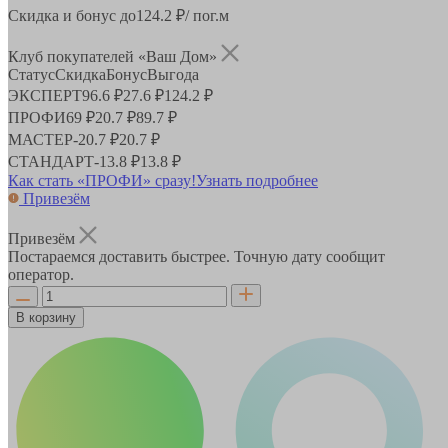
Скидка и бонус до
124.2
₽/ пог.м
Клуб покупателей «Ваш Дом»
Статус
Скидка
Бонус
Выгода
ЭКСПЕРТ
96.6 ₽
27.6 ₽
124.2 ₽
ПРОФИ
69 ₽
20.7 ₽
89.7 ₽
МАСТЕР
-
20.7 ₽
20.7 ₽
СТАНДАРТ
-
13.8 ₽
13.8 ₽
Как стать «ПРОФИ» сразу!
Узнать подробнее
Привезём
Привезём
Постараемся доставить быстрее. Точную дату сообщит
оператор.
В корзину