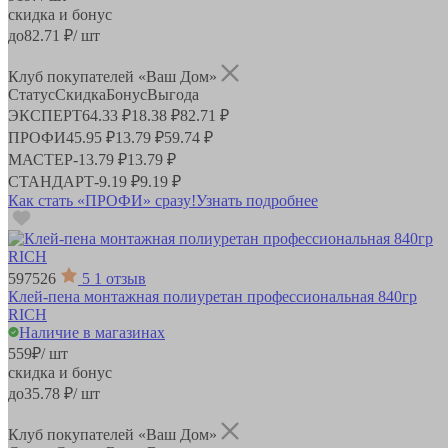
скидка и бонус
до
82.71
₽/ шт
Клуб покупателей «Ваш Дом»
Статус
Скидка
Бонус
Выгода
ЭКСПЕРТ
64.33 ₽
18.38 ₽
82.71 ₽
ПРОФИ
45.95 ₽
13.79 ₽
59.74 ₽
МАСТЕР
-
13.79 ₽
13.79 ₽
СТАНДАРТ
-
9.19 ₽
9.19 ₽
Как стать «ПРОФИ» сразу!
Узнать подробнее
597526
5
1 отзыв
Клей-пена монтажная полиуретан профессиональная 840гр
RICH
Наличие в магазинах
559
₽
/ шт
скидка и бонус
до
35.78
₽/ шт
Клуб покупателей «Ваш Дом»