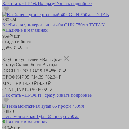
Как стать «ПРОФИ» сразу!
Узнать подробнее
560324
Клей-пена универсальный 40л GUN 750мл TYTAN
Наличие в магазинах
959
₽
/ шт
скидка и бонус
до
86.31
₽/ шт
Клуб покупателей «Ваш Дом»
Статус
Скидка
Бонус
Выгода
ЭКСПЕРТ
67.13 ₽
19.18 ₽
86.31 ₽
ПРОФИ
47.95 ₽
14.39 ₽
62.34 ₽
МАСТЕР
-
14.39 ₽
14.39 ₽
СТАНДАРТ
-
9.59 ₽
9.59 ₽
Как стать «ПРОФИ» сразу!
Узнать подробнее
53820
Пена монтажная Tytan 65 профи 750мл
Наличие в магазинах
919
₽
/ шт