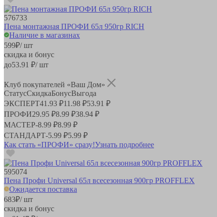
576733
Пена монтажная ПРОФИ 65л 950гр RICH
Наличие в магазинах
599
₽
/ шт
скидка и бонус
до
53.91
₽/ шт
Клуб покупателей «Ваш Дом»
Статус
Скидка
Бонус
Выгода
ЭКСПЕРТ
41.93 ₽
11.98 ₽
53.91 ₽
ПРОФИ
29.95 ₽
8.99 ₽
38.94 ₽
МАСТЕР
-
8.99 ₽
8.99 ₽
СТАНДАРТ
-
5.99 ₽
5.99 ₽
Как стать «ПРОФИ» сразу!
Узнать подробнее
595074
Пена Профи Universal 65л всесезонная 900гр PROFFLEX
Ожидается поставка
683
₽
/ шт
скидка и бонус