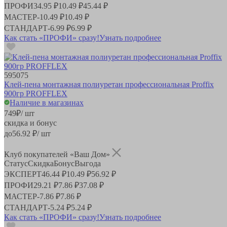
ПРОФИ
34.95 ₽
10.49 ₽
45.44 ₽
МАСТЕР
-
10.49 ₽
10.49 ₽
СТАНДАРТ
-
6.99 ₽
6.99 ₽
Как стать «ПРОФИ» сразу!
Узнать подробнее
595075
Клей-пена монтажная полиуретан профессиональная Proffix
900гр PROFFLEX
Наличие в магазинах
749
₽
/ шт
скидка и бонус
до
56.92
₽/ шт
Клуб покупателей «Ваш Дом»
Статус
Скидка
Бонус
Выгода
ЭКСПЕРТ
46.44 ₽
10.49 ₽
56.92 ₽
ПРОФИ
29.21 ₽
7.86 ₽
37.08 ₽
МАСТЕР
-
7.86 ₽
7.86 ₽
СТАНДАРТ
-
5.24 ₽
5.24 ₽
Как стать «ПРОФИ» сразу!
Узнать подробнее