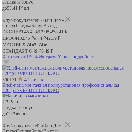
скидка и бонус
до
58.41
₽/ шт
Клуб покупателей «Ваш Дом»
Статус
Скидка
Бонус
Выгода
ЭКСПЕРТ
45.43 ₽
12.98 ₽
58.41 ₽
ПРОФИ
32.45 ₽
9.74 ₽
42.19 ₽
МАСТЕР
-
9.74 ₽
9.74 ₽
СТАНДАРТ
-
6.49 ₽
6.49 ₽
Как стать «ПРОФИ» сразу!
Узнать подробнее
590171
4
1 отзыв
Клей-пена монтажная полиуретановая профессиональная
820гр Fastfix ПЕНОПЛЭКС
Наличие в магазинах
779
₽
/ шт
скидка и бонус
до
59.2
₽/ шт
Клуб покупателей «Ваш Дом»
Статус
Скидка
Бонус
Выгода