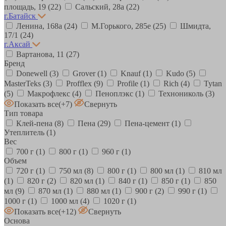
площадь, 19
(22)
Сальский, 28a
(22)
г.Батайск
Ленина, 168а
(24)
М.Горького, 285е
(25)
Шмидта,
17/1
(24)
г.Аксай
Вартанова, 11
(27)
Бренд
Donewell
(3)
Grover
(1)
Knauf
(1)
Kudo
(5)
MasterTeks
(3)
Profflex
(9)
Profile
(1)
Rich
(4)
Tytan
(5)
Макрофлекс
(4)
Пеноплэкс
(1)
Технониколь
(3)
Показать все
(+7)
Свернуть
Тип товара
Клей-пена
(8)
Пена
(29)
Пена-цемент
(1)
Утеплитель
(1)
Вес
700 г
(1)
800 г
(1)
960 г
(1)
Объем
720 г
(1)
750 мл
(8)
800 г
(1)
800 мл
(1)
810 мл
(1)
820 г
(2)
820 мл
(1)
840 г
(1)
850 г
(1)
850
мл
(9)
870 мл
(1)
880 мл
(1)
900 г
(2)
990 г
(1)
1000 г
(1)
1000 мл
(4)
1020 г
(1)
Показать все
(+12)
Свернуть
Основа