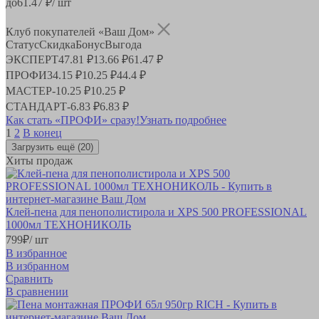
до
61.47
₽/ шт
Клуб покупателей «Ваш Дом»
Статус
Скидка
Бонус
Выгода
ЭКСПЕРТ
47.81 ₽
13.66 ₽
61.47 ₽
ПРОФИ
34.15 ₽
10.25 ₽
44.4 ₽
МАСТЕР
-
10.25 ₽
10.25 ₽
СТАНДАРТ
-
6.83 ₽
6.83 ₽
Как стать «ПРОФИ» сразу!
Узнать подробнее
1
2
В конец
Загрузить ещё
(20)
Хиты продаж
Клей-пена для пенополистирола и XPS 500 PROFESSIONAL
1000мл ТЕХНОНИКОЛЬ
799
₽
/ шт
В избранное
В избранном
Сравнить
В сравнении