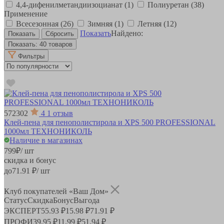
4,4-дифенилметандиизоцианат
(1)
Полиуретан
(38)
Применение
Всесезонная
(26)
Зимняя
(1)
Летняя
(12)
Показать
Найдено:
Показать:
40 товаров
Фильтры
572302
4
1 отзыв
Клей-пена для пенополистирола и XPS 500 PROFESSIONAL
1000мл ТЕХНОНИКОЛЬ
Наличие в магазинах
799
₽
/ шт
скидка и бонус
до
71.91
₽/ шт
Клуб покупателей «Ваш Дом»
Статус
Скидка
Бонус
Выгода
ЭКСПЕРТ
55.93 ₽
15.98 ₽
71.91 ₽
ПРОФИ
39.95 ₽
11.99 ₽
51.94 ₽