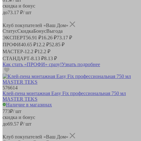
скидка и бонус
до
73.17
₽/ шт
Клуб покупателей «Ваш Дом»
Статус
Скидка
Бонус
Выгода
ЭКСПЕРТ
56.91 ₽
16.26 ₽
73.17 ₽
ПРОФИ
40.65 ₽
12.2 ₽
52.85 ₽
МАСТЕР
-
12.2 ₽
12.2 ₽
СТАНДАРТ
-
8.13 ₽
8.13 ₽
Как стать «ПРОФИ» сразу!
Узнать подробнее
576614
Клей-пена монтажная Easy Fix профессиональная 750 мл
MASTER TEKS
Наличие в магазинах
773
₽
/ шт
скидка и бонус
до
69.57
₽/ шт
Клуб покупателей «Ваш Дом»