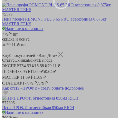
75573
Пена профи REMONT PLUS 65 PRO всесезонная 0,875кг
MASTER TEKS
Наличие в магазинах
779
₽
/ шт
скидка и бонус
до
70.11
₽/ шт
Клуб покупателей «Ваш Дом»
Статус
Скидка
Бонус
Выгода
ЭКСПЕРТ
54.53 ₽
15.58 ₽
70.11 ₽
ПРОФИ
38.95 ₽
11.69 ₽
50.64 ₽
МАСТЕР
-
11.69 ₽
11.69 ₽
СТАНДАРТ
-
7.79 ₽
7.79 ₽
Как стать «ПРОФИ» сразу!
Узнать подробнее
577395
Пена ПРОФИ огнестойкая 850мл RICH
Наличие в магазинах
799
₽
/ шт