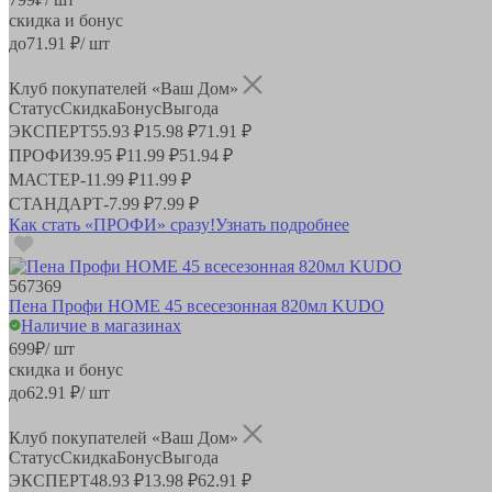
скидка и бонус
до
71.91
₽/ шт
Клуб покупателей «Ваш Дом»
Статус
Скидка
Бонус
Выгода
ЭКСПЕРТ
55.93 ₽
15.98 ₽
71.91 ₽
ПРОФИ
39.95 ₽
11.99 ₽
51.94 ₽
МАСТЕР
-
11.99 ₽
11.99 ₽
СТАНДАРТ
-
7.99 ₽
7.99 ₽
Как стать «ПРОФИ» сразу!
Узнать подробнее
567369
Пена Профи HOME 45 всесезонная 820мл KUDO
Наличие в магазинах
699
₽
/ шт
скидка и бонус
до
62.91
₽/ шт
Клуб покупателей «Ваш Дом»
Статус
Скидка
Бонус
Выгода
ЭКСПЕРТ
48.93 ₽
13.98 ₽
62.91 ₽