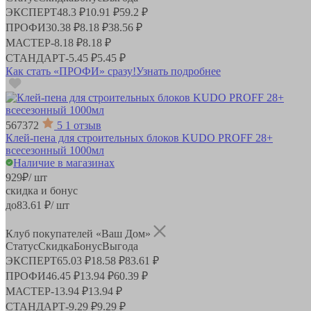
ЭКСПЕРТ
48.3 ₽
10.91 ₽
59.2 ₽
ПРОФИ
30.38 ₽
8.18 ₽
38.56 ₽
МАСТЕР
-
8.18 ₽
8.18 ₽
СТАНДАРТ
-
5.45 ₽
5.45 ₽
Как стать «ПРОФИ» сразу!
Узнать подробнее
567372
5
1 отзыв
Клей-пена для строительных блоков KUDO PROFF 28+
всесезонный 1000мл
Наличие в магазинах
929
₽
/ шт
скидка и бонус
до
83.61
₽/ шт
Клуб покупателей «Ваш Дом»
Статус
Скидка
Бонус
Выгода
ЭКСПЕРТ
65.03 ₽
18.58 ₽
83.61 ₽
ПРОФИ
46.45 ₽
13.94 ₽
60.39 ₽
МАСТЕР
-
13.94 ₽
13.94 ₽
СТАНДАРТ
-
9.29 ₽
9.29 ₽