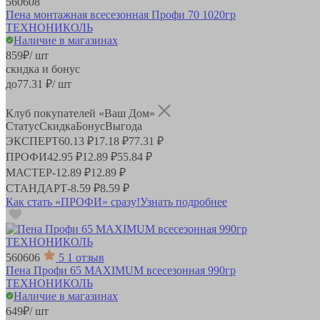
560608
Пена монтажная всесезонная Профи 70 1020гр
ТЕХНОНИКОЛЬ
Наличие в магазинах
859
₽
/ шт
скидка и бонус
до
77.31
₽/ шт
Клуб покупателей «Ваш Дом»
Статус
Скидка
Бонус
Выгода
ЭКСПЕРТ
60.13 ₽
17.18 ₽
77.31 ₽
ПРОФИ
42.95 ₽
12.89 ₽
55.84 ₽
МАСТЕР
-
12.89 ₽
12.89 ₽
СТАНДАРТ
-
8.59 ₽
8.59 ₽
Как стать «ПРОФИ» сразу!
Узнать подробнее
560606
5
1 отзыв
Пена Профи 65 MAXIMUM всесезонная 990гр
ТЕХНОНИКОЛЬ
Наличие в магазинах
649
₽
/ шт