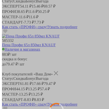
Статус
Скидка
Бонус
Выгода
ЭКСПЕРТ
54.11 ₽
15.46 ₽
69.57 ₽
ПРОФИ
38.65 ₽
11.6 ₽
50.25 ₽
МАСТЕР
-
11.6 ₽
11.6 ₽
СТАНДАРТ
-
7.73 ₽
7.73 ₽
Как стать «ПРОФИ» сразу!
Узнать подробнее
585332
Пена Профи 65л 850мл KNAUF
Наличие в магазинах
883
₽
/ шт
скидка и бонус
до
79.47
₽/ шт
Клуб покупателей «Ваш Дом»
Статус
Скидка
Бонус
Выгода
ЭКСПЕРТ
61.81 ₽
17.66 ₽
79.47 ₽
ПРОФИ
44.15 ₽
13.25 ₽
57.4 ₽
МАСТЕР
-
13.25 ₽
13.25 ₽
СТАНДАРТ
-
8.83 ₽
8.83 ₽
Как стать «ПРОФИ» сразу!
Узнать подробнее