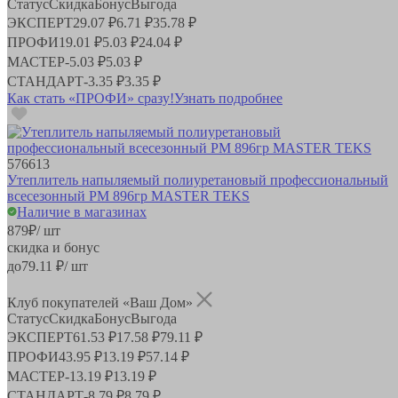
Статус
Скидка
Бонус
Выгода
ЭКСПЕРТ
29.07 ₽
6.71 ₽
35.78 ₽
ПРОФИ
19.01 ₽
5.03 ₽
24.04 ₽
МАСТЕР
-
5.03 ₽
5.03 ₽
СТАНДАРТ
-
3.35 ₽
3.35 ₽
Как стать «ПРОФИ» сразу!
Узнать подробнее
576613
Утеплитель напыляемый полиуретановый профессиональный
всесезонный PM 896гр MASTER TEKS
Наличие в магазинах
879
₽
/ шт
скидка и бонус
до
79.11
₽/ шт
Клуб покупателей «Ваш Дом»
Статус
Скидка
Бонус
Выгода
ЭКСПЕРТ
61.53 ₽
17.58 ₽
79.11 ₽
ПРОФИ
43.95 ₽
13.19 ₽
57.14 ₽
МАСТЕР
-
13.19 ₽
13.19 ₽
СТАНДАРТ
-
8.79 ₽
8.79 ₽