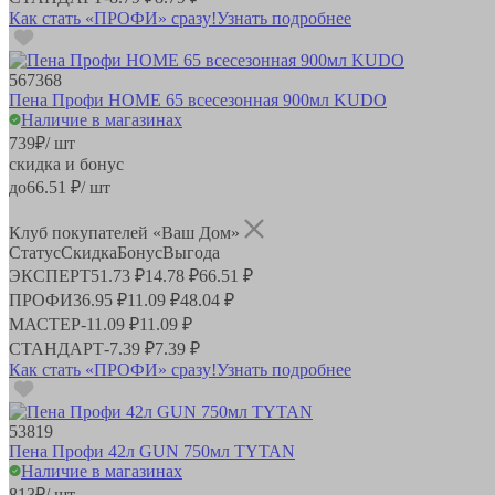
Как стать «ПРОФИ» сразу!
Узнать подробнее
567368
Пена Профи HOME 65 всесезонная 900мл KUDO
Наличие в магазинах
739
₽
/ шт
скидка и бонус
до
66.51
₽/ шт
Клуб покупателей «Ваш Дом»
Статус
Скидка
Бонус
Выгода
ЭКСПЕРТ
51.73 ₽
14.78 ₽
66.51 ₽
ПРОФИ
36.95 ₽
11.09 ₽
48.04 ₽
МАСТЕР
-
11.09 ₽
11.09 ₽
СТАНДАРТ
-
7.39 ₽
7.39 ₽
Как стать «ПРОФИ» сразу!
Узнать подробнее
53819
Пена Профи 42л GUN 750мл TYTAN
Наличие в магазинах
813
₽
/ шт