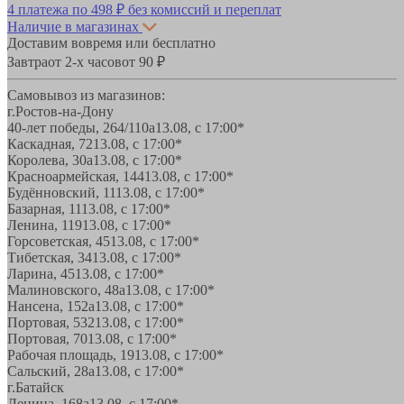
4 платежа по
498 ₽
без комиссий и переплат
Наличие в магазинах
Доставим вовремя или бесплатно
Завтра
от 2-х часов
от 90 ₽
Самовывоз из магазинов:
г.Ростов-на-Дону
40-лет победы, 264/110а
13.08, с 17:00*
Каскадная, 72
13.08, с 17:00*
Королева, 30а
13.08, с 17:00*
Красноармейская, 144
13.08, с 17:00*
Будённовский, 11
13.08, с 17:00*
Базарная, 11
13.08, с 17:00*
Ленина, 119
13.08, с 17:00*
Горсоветская, 45
13.08, с 17:00*
Тибетская, 34
13.08, с 17:00*
Ларина, 45
13.08, с 17:00*
Малиновского, 48а
13.08, с 17:00*
Нансена, 152а
13.08, с 17:00*
Портовая, 532
13.08, с 17:00*
Портовая, 70
13.08, с 17:00*
Рабочая площадь, 19
13.08, с 17:00*
Сальский, 28a
13.08, с 17:00*
г.Батайск
Ленина, 168а
13.08, с 17:00*