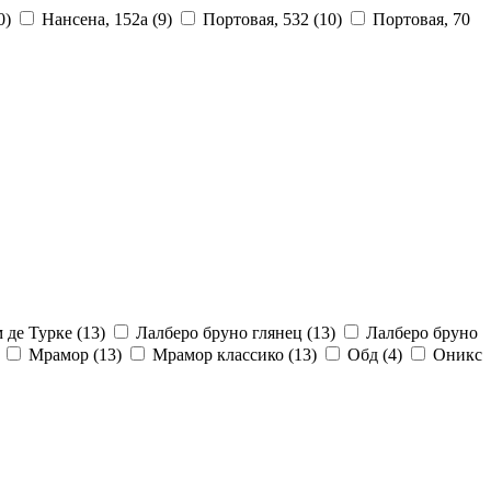
0)
Нансена, 152а
(9)
Портовая, 532
(10)
Портовая, 70
 де Турке
(13)
Лалберо бруно глянец
(13)
Лалберо бруно
Мрамор
(13)
Мрамор классико
(13)
Обд
(4)
Оникс