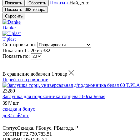
Показать
Найдено:
Показать:
382 товара
Сбросить
Danke
T.plast
Сортировка по:
Показано
1 - 20 из 382
Показать по:
В сравнение добавлен 1 товар
Перейти в сравнение
23280
Заглушка для подоконника торцевая 60см Белая
39
₽
/ шт
скидка и бонус
до
3.51
₽/ шт
Статус
Скидка, ₽
Бонус, ₽
Выгода, ₽
ЭКСПЕРТ
2.73
0.78
3.51
ПРОФИ
1.95
0.59
2.54