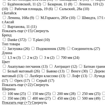
Будённовский, 11
(2)
Базарная, 11
(8)
Ленина, 119
(2)
(10)
Рабочая площадь, 19
(6)
Сальский, 28a
(10)
г.Батайск
Ленина, 168а
(9)
М.Горького, 285е
(10)
Шмидта, 17/1
г.Аксай
Вартанова, 11
(11)
Показать еще
(+15)
Свернуть
Бренд
Danke
(372)
T.plast
(10)
Тип товара
Заглушка
(26)
Подоконник
(329)
Соединитель
(27)
Длина
1,5 м
(3)
2 м
(2)
3 м
(2)
700 мм
(24)
Цвет
Акапулько песчаник
(13)
Антрацит
(12)
Батиан гран
Белый матовый
(26)
Бьянко
(13)
Венге
(30)
Дерев
матовый
(13)
Лалберо классико
(13)
Лофт
(13)
Лучид
(17)
Орех
(17)
Серый
(17)
Показать еще
(+22)
Свернуть
Ширина
100 мм
(25)
150 мм
(25)
200 мм
(28)
250 мм
(25)
350 мм
(38)
400 мм
(27)
450 мм
(24)
500 мм
(49)
Показать еще
(+7)
Свернуть