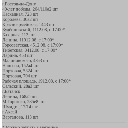
г.Ростов-на-Дону
40-лет победы, 264/110а
2 шт
Каскадная, 72
3 шт
Королева, 30а
2 шт
Красноармейская, 144
3 шт
Будённовский, 11
12.08, с 17:00*
Базарная, 11
2 шт
Ленина, 119
12.08, с 17:00*
Горсоветская, 45
12.08, с 17:00*
Тибетская, 34
12.08, с 17:00*
Ларина, 45
3 шт
Малиновского, 48а
3 шт
Нансена, 152а
4 шт
Портовая, 532
4 шт
Портовая, 70
4 шт
Рабочая площадь, 19
12.08, с 17:00*
Сальский, 28a
3 шт
г.Батайск
Ленина, 168а
5 шт
М.Горького, 285е
8 шт
Шмидта, 17/1
4 шт
г.Аксай
Вартанова, 11
3 шт
* Можно забрать в магазине,