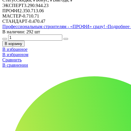
ЭКСПЕРТ
3.29
0.94
4.23
ПРОФИ
2.35
0.71
3.06
МАСТЕР
-
0.71
0.71
СТАНДАРТ
-
0.47
0.47
Профессиональным строителям -
«ПРОФИ»
сразу!
›
Подробнее 
В наличии: 292 шт
В корзину
В избранное
В избранном
Сравнить
В сравнении