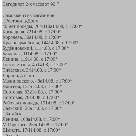
Сегодня
от 2-х часов
от 90 ₽
Самовывоз из магазинов:
г.Ростов-на-Дону
40-лет победы, 264/110а
14.08, с 17:00*
Каскадная, 72
14.08, с 17:00*
Королева, 30а
14.08, с 17:00*
Красноармейская, 144
14.08, с 17:00*
Будённовский, 11
14.08, с 17:00*
Базарная, 11
14.08, с 17:00*
Ленина, 119
14.08, с 17:00*
Горсоветская, 45
14.08, с 17:00*
Тибетская, 34
14.08, с 17:00*
Ларина, 45
5 шт
Малиновского, 48а
14.08, с 17:00*
Нансена, 152а
14.08, с 17:00*
Портовая, 532
14.08, с 17:00*
Портовая, 70
14.08, с 17:00*
Рабочая площадь, 19
14.08, с 17:00*
Сальский, 28a
14.08, с 17:00*
г.Батайск
Ленина, 168а
14.08, с 17:00*
М.Горького, 285е
14.08, с 17:00*
Шмидта, 17/1
14.08, с 17:00*
г.Аксай