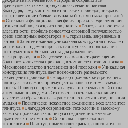
декоративным элементом
Профиль сохранил все
преимущества гаммы продуктов со съемной панелью .
Благодаря, чему монтаж электрических проводов, покраска
стен, оклеивание обоями возможны без демонтажа профилей
Стильная и функциональная форма профиля, удовлетворит
утонченный вкус каждого покупателя
Благодаря простоте и
элегантности, профиль пользеутся огромной популярностью
среди всемирных декораторов
Открываешь, закрываешь и
готово
Запатентованная уникальная конструкция позволяет
монтировать и демонтировать плинтус без использования
инструментов
Больше места для размещения
электропроводки
Существует возможность размещения
большого количества проводов, в том числе после монтажа
Маскировка электро и телевизионной проводки
Уникальная
конструкция плинтуса даёт возможность раздельного
размещения проводки
Сепаратор проводов внутри нашего
плинтуса это важное приемущество нашей системы съемная
панель. Провода напряжения нарушают передаваемый сигнал
антенными проводами. Это имеет значительное влияние на
качество изображения на экране или во время прослушивания
музыки
Практически незаметное соединение всех элементов
плинтуса
Благодаря современной технологии и высокому
качеству производства плинтуса соединение элементов
практически незаметно
Специальная двухслойная
технологии
Плинтус, помимо слоя краски, дополнительно