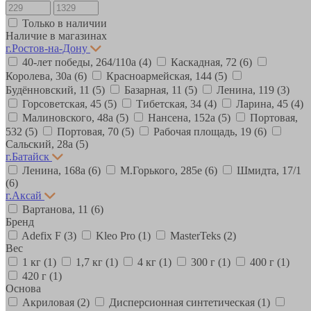
Только в наличии
Наличие в магазинах
г.Ростов-на-Дону
40-лет победы, 264/110а
(4)
Каскадная, 72
(6)
Королева, 30а
(6)
Красноармейская, 144
(5)
Будённовский, 11
(5)
Базарная, 11
(5)
Ленина, 119
(3)
Горсоветская, 45
(5)
Тибетская, 34
(4)
Ларина, 45
(4)
Малиновского, 48а
(5)
Нансена, 152а
(5)
Портовая,
532
(5)
Портовая, 70
(5)
Рабочая площадь, 19
(6)
Сальский, 28a
(5)
г.Батайск
Ленина, 168а
(6)
М.Горького, 285е
(6)
Шмидта, 17/1
(6)
г.Аксай
Вартанова, 11
(6)
Бренд
Adefix F
(3)
Kleo Pro
(1)
MasterTeks
(2)
Вес
1 кг
(1)
1,7 кг
(1)
4 кг
(1)
300 г
(1)
400 г
(1)
420 г
(1)
Основа
Акриловая
(2)
Дисперсионная синтетическая
(1)