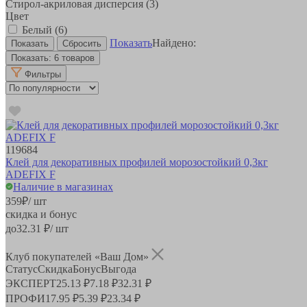
Стирол-акриловая дисперсия
(3)
Цвет
Белый
(6)
Показать
Найдено:
Показать:
6 товаров
Фильтры
119684
Клей для декоративных профилей морозостойкий 0,3кг
ADEFIX F
Наличие в магазинах
359
₽
/ шт
скидка и бонус
до
32.31
₽/ шт
Клуб покупателей «Ваш Дом»
Статус
Скидка
Бонус
Выгода
ЭКСПЕРТ
25.13 ₽
7.18 ₽
32.31 ₽
ПРОФИ
17.95 ₽
5.39 ₽
23.34 ₽