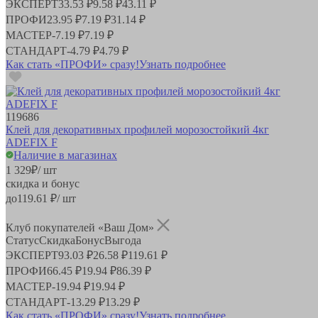
ЭКСПЕРТ
33.53 ₽
9.58 ₽
43.11 ₽
ПРОФИ
23.95 ₽
7.19 ₽
31.14 ₽
МАСТЕР
-
7.19 ₽
7.19 ₽
СТАНДАРТ
-
4.79 ₽
4.79 ₽
Как стать «ПРОФИ» сразу!
Узнать подробнее
119686
Клей для декоративных профилей морозостойкий 4кг
ADEFIX F
Наличие в магазинах
1 329
₽
/ шт
скидка и бонус
до
119.61
₽/ шт
Клуб покупателей «Ваш Дом»
Статус
Скидка
Бонус
Выгода
ЭКСПЕРТ
93.03 ₽
26.58 ₽
119.61 ₽
ПРОФИ
66.45 ₽
19.94 ₽
86.39 ₽
МАСТЕР
-
19.94 ₽
19.94 ₽
СТАНДАРТ
-
13.29 ₽
13.29 ₽
Как стать «ПРОФИ» сразу!
Узнать подробнее