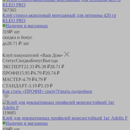
567365
Клей стирол-акриловый монтажный для лепнины 420 гр
KLEO PRO
Наличие в магазинах
319
₽
/ шт
скидка и бонус
до
28.71
₽/ шт
Клуб покупателей «Ваш Дом»
Статус
Скидка
Бонус
Выгода
ЭКСПЕРТ
22.33 ₽
6.38 ₽
28.71 ₽
ПРОФИ
15.95 ₽
4.79 ₽
20.74 ₽
МАСТЕР
-
4.79 ₽
4.79 ₽
СТАНДАРТ
-
3.19 ₽
3.19 ₽
Как стать «ПРОФИ» сразу!
Узнать подробнее
119685
Клей для декоративных профилей морозостойкий 1кг Adefix F
Наличие в магазинах
439
₽
/ шт