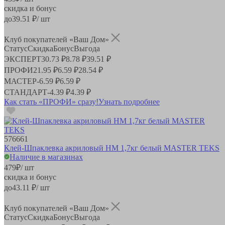
скидка и бонус
до
39.51
₽/ шт
Клуб покупателей «Ваш Дом»
Статус
Скидка
Бонус
Выгода
ЭКСПЕРТ
30.73 ₽
8.78 ₽
39.51 ₽
ПРОФИ
21.95 ₽
6.59 ₽
28.54 ₽
МАСТЕР
-
6.59 ₽
6.59 ₽
СТАНДАРТ
-
4.39 ₽
4.39 ₽
Как стать «ПРОФИ» сразу!
Узнать подробнее
576661
Клей-Шпаклевка акриловый HM 1,7кг белый MASTER TEKS
Наличие в магазинах
479
₽
/ шт
скидка и бонус
до
43.11
₽/ шт
Клуб покупателей «Ваш Дом»
Статус
Скидка
Бонус
Выгода