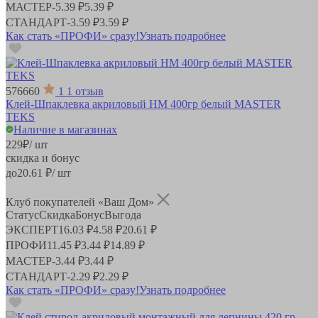
МАСТЕР
-
5.39 ₽
5.39 ₽
СТАНДАРТ
-
3.59 ₽
3.59 ₽
Как стать «ПРОФИ» сразу!
Узнать подробнее
576660
1
1 отзыв
Клей-Шпаклевка акриловый HM 400гр белый MASTER
TEKS
Наличие в магазинах
229
₽
/ шт
скидка и бонус
до
20.61
₽/ шт
Клуб покупателей «Ваш Дом»
Статус
Скидка
Бонус
Выгода
ЭКСПЕРТ
16.03 ₽
4.58 ₽
20.61 ₽
ПРОФИ
11.45 ₽
3.44 ₽
14.89 ₽
МАСТЕР
-
3.44 ₽
3.44 ₽
СТАНДАРТ
-
2.29 ₽
2.29 ₽
Как стать «ПРОФИ» сразу!
Узнать подробнее