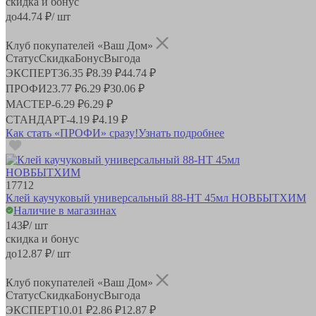
скидка и бонус
до
44.74
₽/ шт
Клуб покупателей «Ваш Дом»
Статус
Скидка
Бонус
Выгода
ЭКСПЕРТ
36.35 ₽
8.39 ₽
44.74 ₽
ПРОФИ
23.77 ₽
6.29 ₽
30.06 ₽
МАСТЕР
-
6.29 ₽
6.29 ₽
СТАНДАРТ
-
4.19 ₽
4.19 ₽
Как стать «ПРОФИ» сразу!
Узнать подробнее
17712
Клей каучуковый универсальный 88-НТ 45мл НОВБЫТХИМ
Наличие в магазинах
143
₽
/ шт
скидка и бонус
до
12.87
₽/ шт
Клуб покупателей «Ваш Дом»
Статус
Скидка
Бонус
Выгода
ЭКСПЕРТ
10.01 ₽
2.86 ₽
12.87 ₽