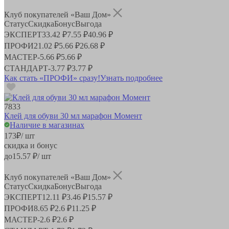
Клуб покупателей «Ваш Дом»
Статус
Скидка
Бонус
Выгода
ЭКСПЕРТ
33.42 ₽
7.55 ₽
40.96 ₽
ПРОФИ
21.02 ₽
5.66 ₽
26.68 ₽
МАСТЕР
-
5.66 ₽
5.66 ₽
СТАНДАРТ
-
3.77 ₽
3.77 ₽
Как стать «ПРОФИ» сразу!
Узнать подробнее
7833
Клей для обуви 30 мл марафон Момент
Наличие в магазинах
173
₽
/ шт
скидка и бонус
до
15.57
₽/ шт
Клуб покупателей «Ваш Дом»
Статус
Скидка
Бонус
Выгода
ЭКСПЕРТ
12.11 ₽
3.46 ₽
15.57 ₽
ПРОФИ
8.65 ₽
2.6 ₽
11.25 ₽
МАСТЕР
-
2.6 ₽
2.6 ₽