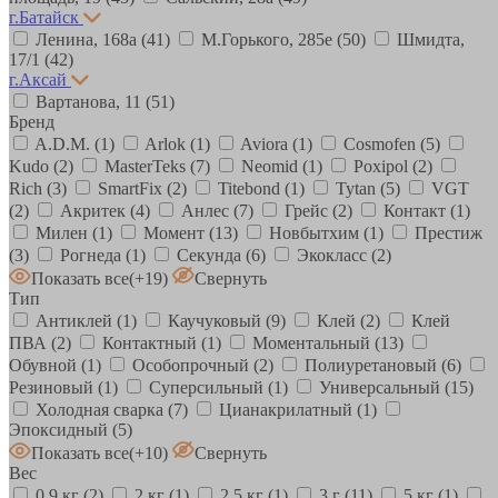
г.Батайск
Ленина, 168а
(41)
М.Горького, 285е
(50)
Шмидта,
17/1
(42)
г.Аксай
Вартанова, 11
(51)
Бренд
A.D.M.
(1)
Arlok
(1)
Aviora
(1)
Cosmofen
(5)
Kudo
(2)
MasterTeks
(7)
Neomid
(1)
Poxipol
(2)
Rich
(3)
SmartFix
(2)
Titebond
(1)
Tytan
(5)
VGT
(2)
Акритек
(4)
Анлес
(7)
Грейс
(2)
Контакт
(1)
Милен
(1)
Момент
(13)
Новбытхим
(1)
Престиж
(3)
Рогнеда
(1)
Секунда
(6)
Экокласс
(2)
Показать все
(+19)
Свернуть
Тип
Антиклей
(1)
Каучуковый
(9)
Клей
(2)
Клей
ПВА
(2)
Контактный
(1)
Моментальный
(13)
Обувной
(1)
Особопрочный
(2)
Полиуретановый
(6)
Резиновый
(1)
Суперсильный
(1)
Универсальный
(15)
Холодная сварка
(7)
Цианакрилатный
(1)
Эпоксидный
(5)
Показать все
(+10)
Свернуть
Вес
0,9 кг
(2)
2 кг
(1)
2,5 кг
(1)
3 г
(11)
5 кг
(1)