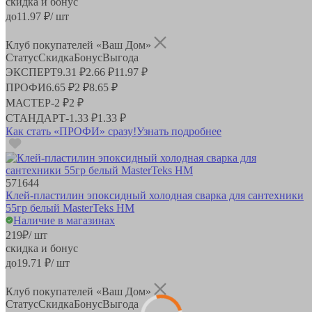
скидка и бонус
до
11.97
₽/ шт
Клуб покупателей «Ваш Дом»
Статус
Скидка
Бонус
Выгода
ЭКСПЕРТ
9.31 ₽
2.66 ₽
11.97 ₽
ПРОФИ
6.65 ₽
2 ₽
8.65 ₽
МАСТЕР
-
2 ₽
2 ₽
СТАНДАРТ
-
1.33 ₽
1.33 ₽
Как стать «ПРОФИ» сразу!
Узнать подробнее
571644
Клей-пластилин эпоксидный холодная сварка для сантехники
55гр белый MasterTeks HM
Наличие в магазинах
219
₽
/ шт
скидка и бонус
до
19.71
₽/ шт
Клуб покупателей «Ваш Дом»
Статус
Скидка
Бонус
Выгода