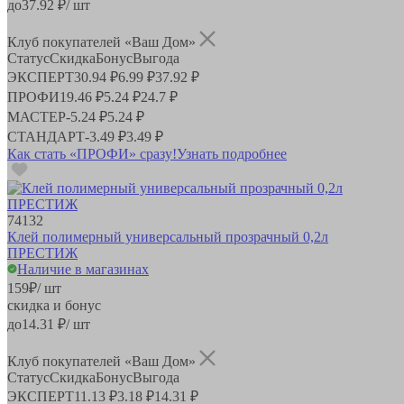
до
37.92
₽/ шт
Клуб покупателей «Ваш Дом»
Статус
Скидка
Бонус
Выгода
ЭКСПЕРТ
30.94 ₽
6.99 ₽
37.92 ₽
ПРОФИ
19.46 ₽
5.24 ₽
24.7 ₽
МАСТЕР
-
5.24 ₽
5.24 ₽
СТАНДАРТ
-
3.49 ₽
3.49 ₽
Как стать «ПРОФИ» сразу!
Узнать подробнее
74132
Клей полимерный универсальный прозрачный 0,2л
ПРЕСТИЖ
Наличие в магазинах
159
₽
/ шт
скидка и бонус
до
14.31
₽/ шт
Клуб покупателей «Ваш Дом»
Статус
Скидка
Бонус
Выгода
ЭКСПЕРТ
11.13 ₽
3.18 ₽
14.31 ₽