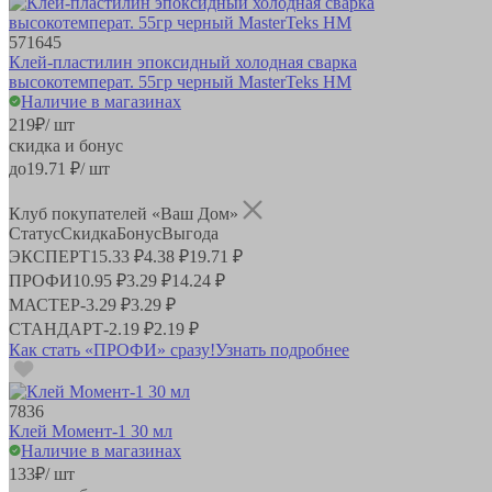
571645
Клей-пластилин эпоксидный холодная сварка
высокотемперат. 55гр черный MasterTeks HM
Наличие в магазинах
219
₽
/ шт
скидка и бонус
до
19.71
₽/ шт
Клуб покупателей «Ваш Дом»
Статус
Скидка
Бонус
Выгода
ЭКСПЕРТ
15.33 ₽
4.38 ₽
19.71 ₽
ПРОФИ
10.95 ₽
3.29 ₽
14.24 ₽
МАСТЕР
-
3.29 ₽
3.29 ₽
СТАНДАРТ
-
2.19 ₽
2.19 ₽
Как стать «ПРОФИ» сразу!
Узнать подробнее
7836
Клей Момент-1 30 мл
Наличие в магазинах
133
₽
/ шт