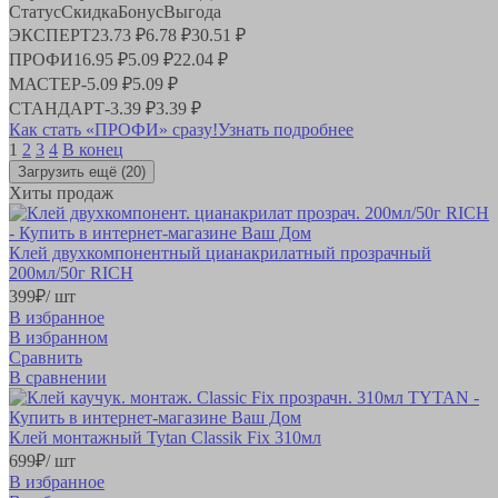
Статус
Скидка
Бонус
Выгода
ЭКСПЕРТ
23.73 ₽
6.78 ₽
30.51 ₽
ПРОФИ
16.95 ₽
5.09 ₽
22.04 ₽
МАСТЕР
-
5.09 ₽
5.09 ₽
СТАНДАРТ
-
3.39 ₽
3.39 ₽
Как стать «ПРОФИ» сразу!
Узнать подробнее
1
2
3
4
В конец
Загрузить ещё
(20)
Хиты продаж
Клей двухкомпонентный цианакрилатный прозрачный
200мл/50г RICH
399
₽
/ шт
В избранное
В избранном
Сравнить
В сравнении
Клей монтажный Tytan Сlassik Fix 310мл
699
₽
/ шт
В избранное