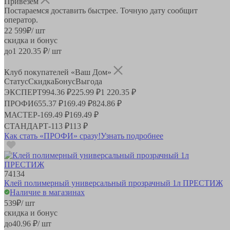
Привезём
Постараемся доставить быстрее. Точную дату сообщит
оператор.
22 599
₽
/ шт
скидка и бонус
до
1 220.35
₽/ шт
Клуб покупателей «Ваш Дом»
Статус
Скидка
Бонус
Выгода
ЭКСПЕРТ
994.36 ₽
225.99 ₽
1 220.35 ₽
ПРОФИ
655.37 ₽
169.49 ₽
824.86 ₽
МАСТЕР
-
169.49 ₽
169.49 ₽
СТАНДАРТ
-
113 ₽
113 ₽
Как стать «ПРОФИ» сразу!
Узнать подробнее
74134
Клей полимерный универсальный прозрачный 1л ПРЕСТИЖ
Наличие в магазинах
539
₽
/ шт
скидка и бонус
до
40.96
₽/ шт