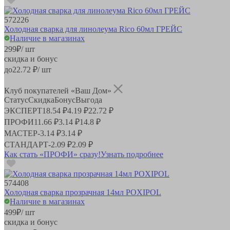
572226
Холодная сварка для линолеума Rico 60мл ГРЕЙС
Наличие в магазинах
299
₽
/ шт
скидка и бонус
до
22.72
₽/ шт
Клуб покупателей «Ваш Дом»
Статус
Скидка
Бонус
Выгода
ЭКСПЕРТ
18.54 ₽
4.19 ₽
22.72 ₽
ПРОФИ
11.66 ₽
3.14 ₽
14.8 ₽
МАСТЕР
-
3.14 ₽
3.14 ₽
СТАНДАРТ
-
2.09 ₽
2.09 ₽
Как стать «ПРОФИ» сразу!
Узнать подробнее
574408
Холодная сварка прозрачная 14мл POXIPOL
Наличие в магазинах
499
₽
/ шт
скидка и бонус