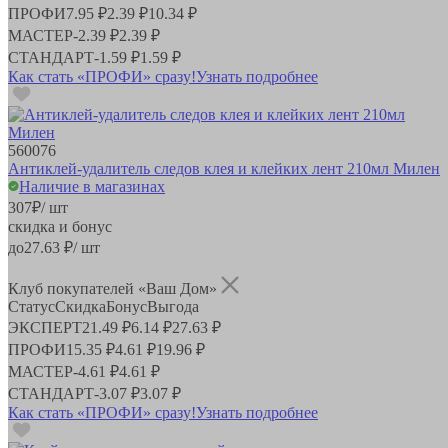
ПРОФИ
7.95 ₽
2.39 ₽
10.34 ₽
МАСТЕР
-
2.39 ₽
2.39 ₽
СТАНДАРТ
-
1.59 ₽
1.59 ₽
Как стать «ПРОФИ» сразу!
Узнать подробнее
560076
Антиклей-удалитель следов клея и клейких лент 210мл Милен
Наличие в магазинах
307
₽
/ шт
скидка и бонус
до
27.63
₽/ шт
Клуб покупателей «Ваш Дом»
Статус
Скидка
Бонус
Выгода
ЭКСПЕРТ
21.49 ₽
6.14 ₽
27.63 ₽
ПРОФИ
15.35 ₽
4.61 ₽
19.96 ₽
МАСТЕР
-
4.61 ₽
4.61 ₽
СТАНДАРТ
-
3.07 ₽
3.07 ₽
Как стать «ПРОФИ» сразу!
Узнать подробнее