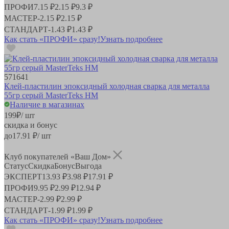
ПРОФИ
7.15 ₽
2.15 ₽
9.3 ₽
МАСТЕР
-
2.15 ₽
2.15 ₽
СТАНДАРТ
-
1.43 ₽
1.43 ₽
Как стать «ПРОФИ» сразу!
Узнать подробнее
571641
Клей-пластилин эпоксидный холодная сварка для металла
55гр серый MasterTeks HM
Наличие в магазинах
199
₽
/ шт
скидка и бонус
до
17.91
₽/ шт
Клуб покупателей «Ваш Дом»
Статус
Скидка
Бонус
Выгода
ЭКСПЕРТ
13.93 ₽
3.98 ₽
17.91 ₽
ПРОФИ
9.95 ₽
2.99 ₽
12.94 ₽
МАСТЕР
-
2.99 ₽
2.99 ₽
СТАНДАРТ
-
1.99 ₽
1.99 ₽
Как стать «ПРОФИ» сразу!
Узнать подробнее