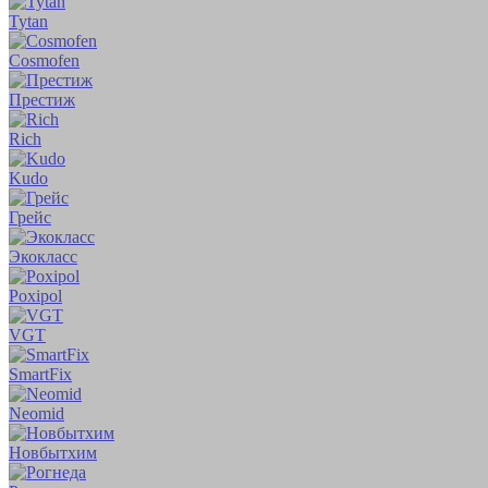
Tytan
Cosmofen
Престиж
Rich
Kudo
Грейс
Экокласс
Poxipol
VGT
SmartFix
Neomid
Новбытхим