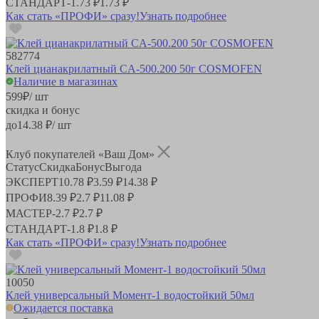
СТАНДАРТ
-
1.73 ₽
1.73 ₽
Как стать «ПРОФИ» сразу!
Узнать подробнее
582774
Клей цианакрилатный CA-500.200 50г COSMOFEN
Наличие в магазинах
599
₽
/ шт
скидка и бонус
до
14.38
₽/ шт
Клуб покупателей «Ваш Дом»
Статус
Скидка
Бонус
Выгода
ЭКСПЕРТ
10.78 ₽
3.59 ₽
14.38 ₽
ПРОФИ
8.39 ₽
2.7 ₽
11.08 ₽
МАСТЕР
-
2.7 ₽
2.7 ₽
СТАНДАРТ
-
1.8 ₽
1.8 ₽
Как стать «ПРОФИ» сразу!
Узнать подробнее
10050
Клей универсальный Момент-1 водостойкий 50мл
Ожидается поставка