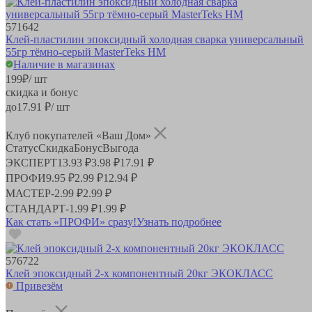
571642
Клей-пластилин эпоксидный холодная сварка универсальный
55гр тёмно-серый MasterTeks HM
Наличие в магазинах
199
₽
/ шт
скидка и бонус
до
17.91
₽/ шт
Клуб покупателей «Ваш Дом»
Статус
Скидка
Бонус
Выгода
ЭКСПЕРТ
13.93 ₽
3.98 ₽
17.91 ₽
ПРОФИ
9.95 ₽
2.99 ₽
12.94 ₽
МАСТЕР
-
2.99 ₽
2.99 ₽
СТАНДАРТ
-
1.99 ₽
1.99 ₽
Как стать «ПРОФИ» сразу!
Узнать подробнее
576722
Клей эпоксидный 2-х компонентный 20кг ЭКОКЛАСС
Привезём