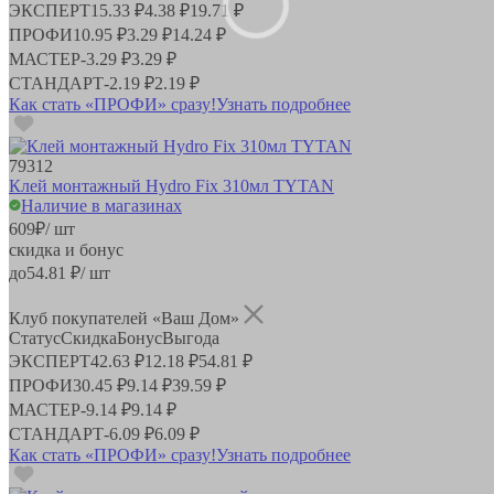
ЭКСПЕРТ
15.33 ₽
4.38 ₽
19.71 ₽
ПРОФИ
10.95 ₽
3.29 ₽
14.24 ₽
МАСТЕР
-
3.29 ₽
3.29 ₽
СТАНДАРТ
-
2.19 ₽
2.19 ₽
Как стать «ПРОФИ» сразу!
Узнать подробнее
79312
Клей монтажный Hydro Fix 310мл TYTAN
Наличие в магазинах
609
₽
/ шт
скидка и бонус
до
54.81
₽/ шт
Клуб покупателей «Ваш Дом»
Статус
Скидка
Бонус
Выгода
ЭКСПЕРТ
42.63 ₽
12.18 ₽
54.81 ₽
ПРОФИ
30.45 ₽
9.14 ₽
39.59 ₽
МАСТЕР
-
9.14 ₽
9.14 ₽
СТАНДАРТ
-
6.09 ₽
6.09 ₽
Как стать «ПРОФИ» сразу!
Узнать подробнее