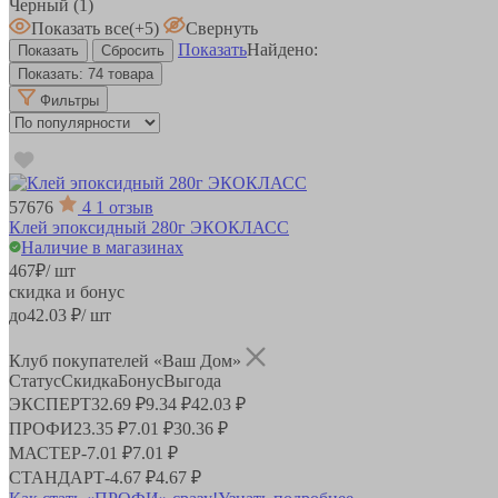
Черный
(1)
Показать все
(+5)
Свернуть
Показать
Найдено:
Показать:
74 товара
Фильтры
57676
4
1 отзыв
Клей эпоксидный 280г ЭКОКЛАСС
Наличие в магазинах
467
₽
/ шт
скидка и бонус
до
42.03
₽/ шт
Клуб покупателей «Ваш Дом»
Статус
Скидка
Бонус
Выгода
ЭКСПЕРТ
32.69 ₽
9.34 ₽
42.03 ₽
ПРОФИ
23.35 ₽
7.01 ₽
30.36 ₽
МАСТЕР
-
7.01 ₽
7.01 ₽
СТАНДАРТ
-
4.67 ₽
4.67 ₽