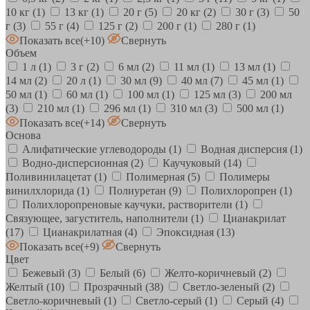
10 кг
(1)
13 кг
(1)
20 г
(5)
20 кг
(2)
30 г
(3)
50
г
(3)
55 г
(4)
125 г
(2)
200 г
(1)
280 г
(1)
Показать все
(+10)
Свернуть
Объем
1 л
(1)
3 г
(2)
6 мл
(2)
11 мл
(1)
13 мл
(1)
14 мл
(2)
20 л
(1)
30 мл
(9)
40 мл
(7)
45 мл
(1)
50 мл
(1)
60 мл
(1)
100 мл
(1)
125 мл
(3)
200 мл
(3)
210 мл
(1)
296 мл
(1)
310 мл
(3)
500 мл
(1)
Показать все
(+14)
Свернуть
Основа
Алифатические углеводороды
(1)
Водная дисперсия
(1)
Водно-дисперсионная
(2)
Каучуковый
(14)
Поливинилацетат
(1)
Полимерная
(5)
Полимеры
винилхлорида
(1)
Полиуретан
(9)
Полихлоропрен
(1)
Полихлоропреновые каучуки, растворители
(1)
Связующее, загуститель, наполнители
(1)
Цианакрилат
(17)
Цианакрилатная
(4)
Эпоксидная
(13)
Показать все
(+9)
Свернуть
Цвет
Бежевый
(3)
Белый
(6)
Желто-коричневый
(2)
Желтый
(10)
Прозрачный
(38)
Светло-зеленый
(2)
Светло-коричневый
(1)
Светло-серый
(1)
Серый
(4)