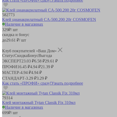
Как стать «ПРОФИ» сразу!
Узнать подробнее
582773
Клей цианакрилатный CA-500.200 20г COSMOFEN
Наличие в магазинах
329
₽
/ шт
скидка и бонус
до
29.61
₽/ шт
Клуб покупателей «Ваш Дом»
Статус
Скидка
Бонус
Выгода
ЭКСПЕРТ
23.03 ₽
6.58 ₽
29.61 ₽
ПРОФИ
16.45 ₽
4.94 ₽
21.39 ₽
МАСТЕР
-
4.94 ₽
4.94 ₽
СТАНДАРТ
-
3.29 ₽
3.29 ₽
Как стать «ПРОФИ» сразу!
Узнать подробнее
79314
Клей монтажный Tytan Сlassik Fix 310мл
Наличие в магазинах
699
₽
/ шт