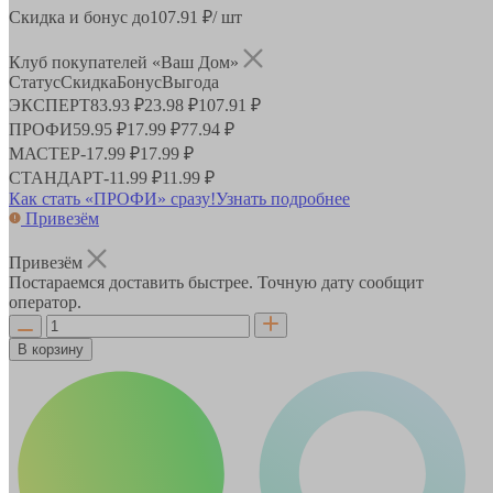
Скидка и бонус до
107.91
₽/ шт
Клуб покупателей «Ваш Дом»
Статус
Скидка
Бонус
Выгода
ЭКСПЕРТ
83.93 ₽
23.98 ₽
107.91 ₽
ПРОФИ
59.95 ₽
17.99 ₽
77.94 ₽
МАСТЕР
-
17.99 ₽
17.99 ₽
СТАНДАРТ
-
11.99 ₽
11.99 ₽
Как стать «ПРОФИ» сразу!
Узнать подробнее
Привезём
Привезём
Постараемся доставить быстрее. Точную дату сообщит
оператор.
В корзину