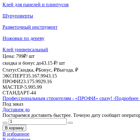
Клей для панелей и плинтусов
Шуруповерты
Разметочный инструмент
Ножовки по дереву
Клей универсальный
Цена:
799
₽
/ шт
скидка и бонус до
43.15
₽/ шт
Статус
Скидка, ₽
Бонус, ₽
Выгода, ₽
ЭКСПЕРТ
35.16
7.99
43.15
ПРОФИ
23.17
5.99
29.16
МАСТЕР
-
5.99
5.99
СТАНДАРТ
-
4
4
Профессиональным строителям -
«ПРОФИ»
сразу!
›
Подробнее 
Под заказ
Доставим до
Постараемся доставить быстрее. Точную дату сообщит оператор
В корзину
В избранное
В избранном