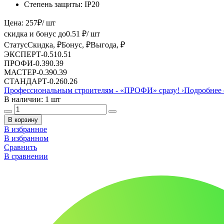
Степень защиты:
IP20
Цена:
257
₽
/ шт
скидка и бонус до
0.51
₽/ шт
Статус
Скидка, ₽
Бонус, ₽
Выгода, ₽
ЭКСПЕРТ
-
0.51
0.51
ПРОФИ
-
0.39
0.39
МАСТЕР
-
0.39
0.39
СТАНДАРТ
-
0.26
0.26
Профессиональным строителям -
«ПРОФИ»
сразу!
›
Подробнее 
В наличии: 1 шт
В корзину
В избранное
В избранном
Сравнить
В сравнении