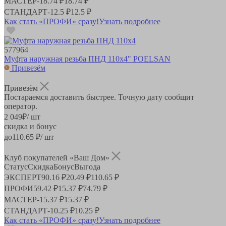
МАСТЕР
-
18.74 ₽
18.74 ₽
СТАНДАРТ
-
12.5 ₽
12.5 ₽
Как стать «ПРОФИ» сразу!
Узнать подробнее
577964
Муфта наружная резьба ПНД 110х4" POELSAN
Привезём
Привезём
Постараемся доставить быстрее. Точную дату сообщит
оператор.
2 049
₽
/ шт
скидка и бонус
до
110.65
₽/ шт
Клуб покупателей «Ваш Дом»
Статус
Скидка
Бонус
Выгода
ЭКСПЕРТ
90.16 ₽
20.49 ₽
110.65 ₽
ПРОФИ
59.42 ₽
15.37 ₽
74.79 ₽
МАСТЕР
-
15.37 ₽
15.37 ₽
СТАНДАРТ
-
10.25 ₽
10.25 ₽
Как стать «ПРОФИ» сразу!
Узнать подробнее