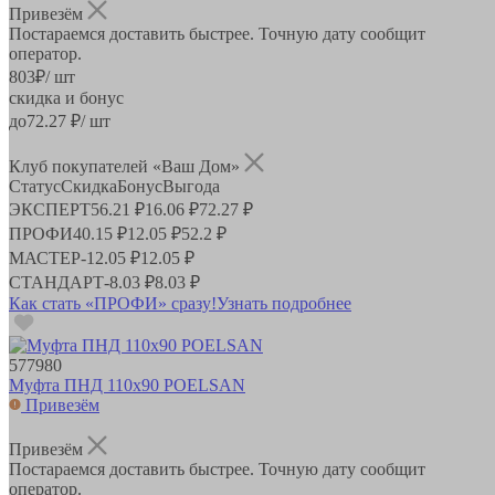
Привезём
Постараемся доставить быстрее. Точную дату сообщит
оператор.
803
₽
/ шт
скидка и бонус
до
72.27
₽/ шт
Клуб покупателей «Ваш Дом»
Статус
Скидка
Бонус
Выгода
ЭКСПЕРТ
56.21 ₽
16.06 ₽
72.27 ₽
ПРОФИ
40.15 ₽
12.05 ₽
52.2 ₽
МАСТЕР
-
12.05 ₽
12.05 ₽
СТАНДАРТ
-
8.03 ₽
8.03 ₽
Как стать «ПРОФИ» сразу!
Узнать подробнее
577980
Муфта ПНД 110х90 POELSAN
Привезём
Привезём
Постараемся доставить быстрее. Точную дату сообщит
оператор.