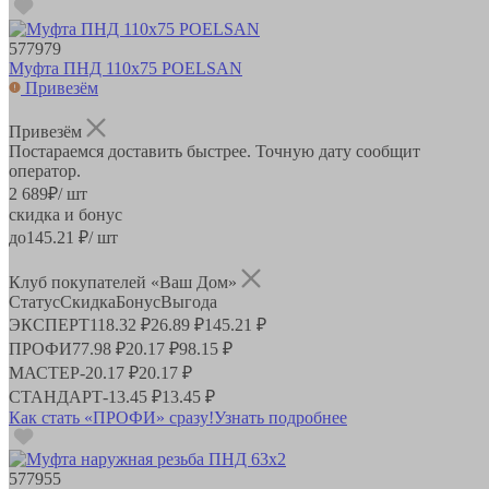
577979
Муфта ПНД 110х75 POELSAN
Привезём
Привезём
Постараемся доставить быстрее. Точную дату сообщит
оператор.
2 689
₽
/ шт
скидка и бонус
до
145.21
₽/ шт
Клуб покупателей «Ваш Дом»
Статус
Скидка
Бонус
Выгода
ЭКСПЕРТ
118.32 ₽
26.89 ₽
145.21 ₽
ПРОФИ
77.98 ₽
20.17 ₽
98.15 ₽
МАСТЕР
-
20.17 ₽
20.17 ₽
СТАНДАРТ
-
13.45 ₽
13.45 ₽
Как стать «ПРОФИ» сразу!
Узнать подробнее
577955