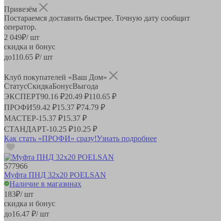
Привезём
Постараемся доставить быстрее. Точную дату сообщит
оператор.
2 049
₽
/ шт
скидка и бонус
до
110.65
₽/ шт
Клуб покупателей «Ваш Дом»
Статус
Скидка
Бонус
Выгода
ЭКСПЕРТ
90.16 ₽
20.49 ₽
110.65 ₽
ПРОФИ
59.42 ₽
15.37 ₽
74.79 ₽
МАСТЕР
-
15.37 ₽
15.37 ₽
СТАНДАРТ
-
10.25 ₽
10.25 ₽
Как стать «ПРОФИ» сразу!
Узнать подробнее
577966
Муфта ПНД 32х20 POELSAN
Наличие в магазинах
183
₽
/ шт
скидка и бонус
до
16.47
₽/ шт