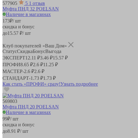
577905
5
1 отзыв
Муфта ПНД 32 POELSAN
Наличие в магазинах
173
₽
/ шт
скидка и бонус
до
15.57
₽/ шт
Клуб покупателей «Ваш Дом»
Статус
Скидка
Бонус
Выгода
ЭКСПЕРТ
12.11 ₽
3.46 ₽
15.57 ₽
ПРОФИ
8.65 ₽
2.6 ₽
11.25 ₽
МАСТЕР
-
2.6 ₽
2.6 ₽
СТАНДАРТ
-
1.73 ₽
1.73 ₽
Как стать «ПРОФИ» сразу!
Узнать подробнее
569803
Муфта ПНД 20 POELSAN
Наличие в магазинах
99
₽
/ шт
скидка и бонус
до
8.91
₽/ шт