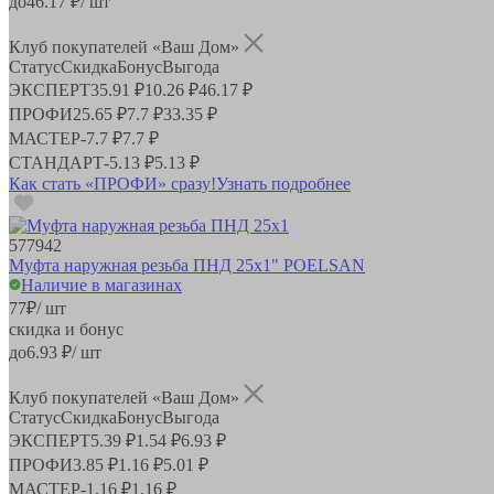
до
46.17
₽/ шт
Клуб покупателей «Ваш Дом»
Статус
Скидка
Бонус
Выгода
ЭКСПЕРТ
35.91 ₽
10.26 ₽
46.17 ₽
ПРОФИ
25.65 ₽
7.7 ₽
33.35 ₽
МАСТЕР
-
7.7 ₽
7.7 ₽
СТАНДАРТ
-
5.13 ₽
5.13 ₽
Как стать «ПРОФИ» сразу!
Узнать подробнее
577942
Муфта наружная резьба ПНД 25х1" POELSAN
Наличие в магазинах
77
₽
/ шт
скидка и бонус
до
6.93
₽/ шт
Клуб покупателей «Ваш Дом»
Статус
Скидка
Бонус
Выгода
ЭКСПЕРТ
5.39 ₽
1.54 ₽
6.93 ₽
ПРОФИ
3.85 ₽
1.16 ₽
5.01 ₽
МАСТЕР
-
1.16 ₽
1.16 ₽