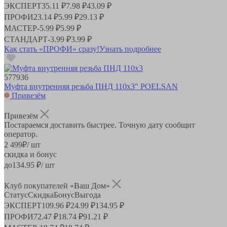
ЭКСПЕРТ
35.11 ₽
7.98 ₽
43.09 ₽
ПРОФИ
23.14 ₽
5.99 ₽
29.13 ₽
МАСТЕР
-
5.99 ₽
5.99 ₽
СТАНДАРТ
-
3.99 ₽
3.99 ₽
Как стать «ПРОФИ» сразу!
Узнать подробнее
577936
Муфта внутренняя резьба ПНД 110х3" POELSAN
Привезём
Привезём
Постараемся доставить быстрее. Точную дату сообщит
оператор.
2 499
₽
/ шт
скидка и бонус
до
134.95
₽/ шт
Клуб покупателей «Ваш Дом»
Статус
Скидка
Бонус
Выгода
ЭКСПЕРТ
109.96 ₽
24.99 ₽
134.95 ₽
ПРОФИ
72.47 ₽
18.74 ₽
91.21 ₽