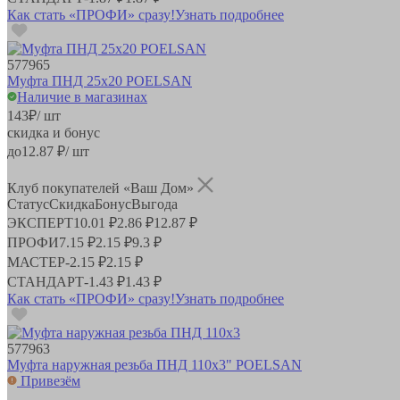
Как стать «ПРОФИ» сразу!
Узнать подробнее
577965
Муфта ПНД 25х20 POELSAN
Наличие в магазинах
143
₽
/ шт
скидка и бонус
до
12.87
₽/ шт
Клуб покупателей «Ваш Дом»
Статус
Скидка
Бонус
Выгода
ЭКСПЕРТ
10.01 ₽
2.86 ₽
12.87 ₽
ПРОФИ
7.15 ₽
2.15 ₽
9.3 ₽
МАСТЕР
-
2.15 ₽
2.15 ₽
СТАНДАРТ
-
1.43 ₽
1.43 ₽
Как стать «ПРОФИ» сразу!
Узнать подробнее
577963
Муфта наружная резьба ПНД 110х3" POELSAN
Привезём