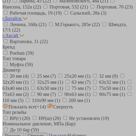
(21)
Ларина, 45
(22)
Малиновского, 48а
(21)
Нансена, 152а
(22)
Портовая, 532
(21)
Портовая, 70
(23)
Рабочая площадь, 19
(19)
Сальский, 28a
(3)
г.Батайск
Ленина, 168а
(21)
М.Горького, 285е
(22)
Шмидта,
17/1
(22)
г.Аксай
Вартанова, 11
(22)
Бренд
Poelsan
(59)
Тип товара
Муфта
(59)
Диаметр
20 мм
(4)
25 мм
(7)
25х20 мм
(1)
32 мм
(9)
32х20 мм
(1)
32х25 мм
(1)
63 мм
(7)
63х32 мм
(1)
63х40 мм
(1)
63х50 мм
(1)
75 мм
(7)
75х50 мм
(1)
75х63 мм
(2)
90 мм
(7)
90х63 мм
(1)
90х75 мм
(1)
110 мм
(5)
110х90 мм
(1)
200 мм
(1)
Показать все
(+14)
Свернуть
Тип резьбы
ВР(г)
(20)
НР(ш)
(20)
Не установлен
(19)
Номинальное давление, МПа (Бар)
До 10 бар
(59)
Показать
Найдено: