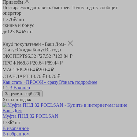
Привезём
Постараемся доставить быстрее. Точную дату сообщит
оператор.
1 376
₽
/ шт
скидка и бонус
до
123.84
₽/ шт
Клуб покупателей «Ваш Дом»
Статус
Скидка
Бонус
Выгода
ЭКСПЕРТ
96.32 ₽
27.52 ₽
123.84 ₽
ПРОФИ
68.8 ₽
20.64 ₽
89.44 ₽
МАСТЕР
-
20.64 ₽
20.64 ₽
СТАНДАРТ
-
13.76 ₽
13.76 ₽
Как стать «ПРОФИ» сразу!
Узнать подробнее
1
2
3
В конец
Загрузить ещё
(20)
Хиты продаж
Муфта ПНД 32 POELSAN
173
₽
/ шт
В избранное
В избранном