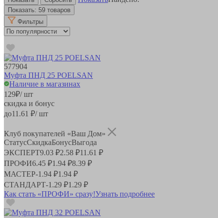
Показать:
59 товаров
Фильтры
577904
Муфта ПНД 25 POELSAN
Наличие в магазинах
129
₽
/ шт
скидка и бонус
до
11.61
₽/ шт
Клуб покупателей «Ваш Дом»
Статус
Скидка
Бонус
Выгода
ЭКСПЕРТ
9.03 ₽
2.58 ₽
11.61 ₽
ПРОФИ
6.45 ₽
1.94 ₽
8.39 ₽
МАСТЕР
-
1.94 ₽
1.94 ₽
СТАНДАРТ
-
1.29 ₽
1.29 ₽
Как стать «ПРОФИ» сразу!
Узнать подробнее