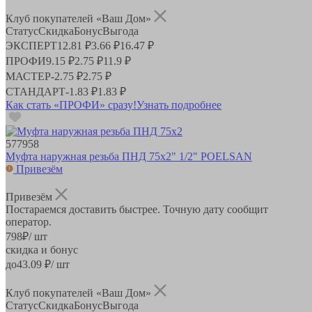
Клуб покупателей «Ваш Дом»
Статус
Скидка
Бонус
Выгода
ЭКСПЕРТ
12.81 ₽
3.66 ₽
16.47 ₽
ПРОФИ
9.15 ₽
2.75 ₽
11.9 ₽
МАСТЕР
-
2.75 ₽
2.75 ₽
СТАНДАРТ
-
1.83 ₽
1.83 ₽
Как стать «ПРОФИ» сразу!
Узнать подробнее
577958
Муфта наружная резьба ПНД 75х2" 1/2" POELSAN
Привезём
Привезём
Постараемся доставить быстрее. Точную дату сообщит
оператор.
798
₽
/ шт
скидка и бонус
до
43.09
₽/ шт
Клуб покупателей «Ваш Дом»
Статус
Скидка
Бонус
Выгода