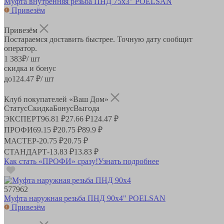
Муфта внутренняя резьба ПНД 75х3" POELSAN
Привезём
Привезём
Постараемся доставить быстрее. Точную дату сообщит
оператор.
1 383
₽
/ шт
скидка и бонус
до
124.47
₽/ шт
Клуб покупателей «Ваш Дом»
Статус
Скидка
Бонус
Выгода
ЭКСПЕРТ
96.81 ₽
27.66 ₽
124.47 ₽
ПРОФИ
69.15 ₽
20.75 ₽
89.9 ₽
МАСТЕР
-
20.75 ₽
20.75 ₽
СТАНДАРТ
-
13.83 ₽
13.83 ₽
Как стать «ПРОФИ» сразу!
Узнать подробнее
577962
Муфта наружная резьба ПНД 90х4" POELSAN
Привезём