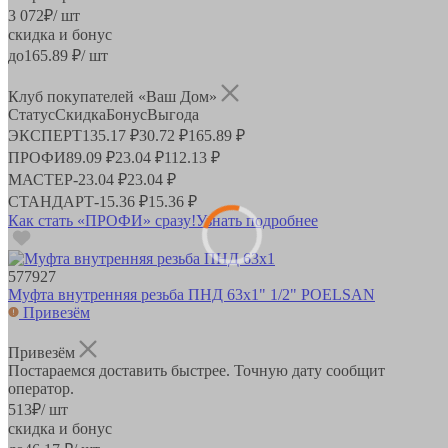
3 072
₽
/ шт
скидка и бонус
до
165.89
₽/ шт
Клуб покупателей «Ваш Дом»
Статус
Скидка
Бонус
Выгода
ЭКСПЕРТ
135.17 ₽
30.72 ₽
165.89 ₽
ПРОФИ
89.09 ₽
23.04 ₽
112.13 ₽
МАСТЕР
-
23.04 ₽
23.04 ₽
СТАНДАРТ
-
15.36 ₽
15.36 ₽
Как стать «ПРОФИ» сразу!
Узнать подробнее
577927
Муфта внутренняя резьба ПНД 63х1" 1/2" POELSAN
Привезём
Привезём
Постараемся доставить быстрее. Точную дату сообщит
оператор.
513
₽
/ шт
скидка и бонус