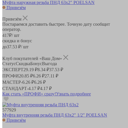
Муфта наружная резьба ПНД 63х2" POELSAN
Привезём
Привезём
Постараемся доставить быстрее. Точную дату сообщит
оператор.
417
₽
/ шт
скидка и бонус
до
37.53
₽/ шт
Клуб покупателей «Ваш Дом»
Статус
Скидка
Бонус
Выгода
ЭКСПЕРТ
29.19 ₽
8.34 ₽
37.53 ₽
ПРОФИ
20.85 ₽
6.26 ₽
27.11 ₽
МАСТЕР
-
6.26 ₽
6.26 ₽
СТАНДАРТ
-
4.17 ₽
4.17 ₽
Как стать «ПРОФИ» сразу!
Узнать подробнее
577929
Муфта внутренняя резьба ПНД 63х2" 1/2" POELSAN
Привезём