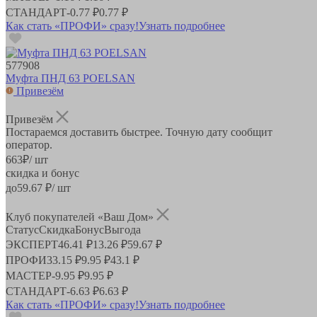
СТАНДАРТ
-
0.77 ₽
0.77 ₽
Как стать «ПРОФИ» сразу!
Узнать подробнее
577908
Муфта ПНД 63 POELSAN
Привезём
Привезём
Постараемся доставить быстрее. Точную дату сообщит
оператор.
663
₽
/ шт
скидка и бонус
до
59.67
₽/ шт
Клуб покупателей «Ваш Дом»
Статус
Скидка
Бонус
Выгода
ЭКСПЕРТ
46.41 ₽
13.26 ₽
59.67 ₽
ПРОФИ
33.15 ₽
9.95 ₽
43.1 ₽
МАСТЕР
-
9.95 ₽
9.95 ₽
СТАНДАРТ
-
6.63 ₽
6.63 ₽
Как стать «ПРОФИ» сразу!
Узнать подробнее