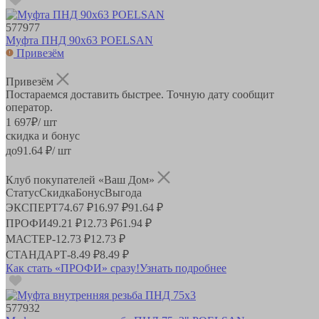
577977
Муфта ПНД 90х63 POELSAN
Привезём
Привезём
Постараемся доставить быстрее. Точную дату сообщит
оператор.
1 697
₽
/ шт
скидка и бонус
до
91.64
₽/ шт
Клуб покупателей «Ваш Дом»
Статус
Скидка
Бонус
Выгода
ЭКСПЕРТ
74.67 ₽
16.97 ₽
91.64 ₽
ПРОФИ
49.21 ₽
12.73 ₽
61.94 ₽
МАСТЕР
-
12.73 ₽
12.73 ₽
СТАНДАРТ
-
8.49 ₽
8.49 ₽
Как стать «ПРОФИ» сразу!
Узнать подробнее
577932