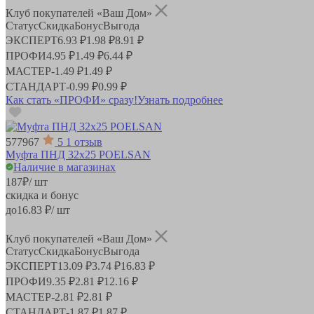
Клуб покупателей «Ваш Дом»
Статус
Скидка
Бонус
Выгода
ЭКСПЕРТ
6.93 ₽
1.98 ₽
8.91 ₽
ПРОФИ
4.95 ₽
1.49 ₽
6.44 ₽
МАСТЕР
-
1.49 ₽
1.49 ₽
СТАНДАРТ
-
0.99 ₽
0.99 ₽
Как стать «ПРОФИ» сразу!
Узнать подробнее
577967
5
1 отзыв
Муфта ПНД 32х25 POELSAN
Наличие в магазинах
187
₽
/ шт
скидка и бонус
до
16.83
₽/ шт
Клуб покупателей «Ваш Дом»
Статус
Скидка
Бонус
Выгода
ЭКСПЕРТ
13.09 ₽
3.74 ₽
16.83 ₽
ПРОФИ
9.35 ₽
2.81 ₽
12.16 ₽
МАСТЕР
-
2.81 ₽
2.81 ₽
СТАНДАРТ
-
1.87 ₽
1.87 ₽