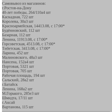
Самовывоз из магазинов:
г.Ростов-на-Дону
40-лет победы, 264/110а
4 шт
Каскадная, 72
2 шт
Королева, 30а
3 шт
Красноармейская, 144
13.08, с 17:00*
Будённовский, 11
2 шт
Базарная, 11
2 шт
Ленина, 119
13.08, с 17:00*
Горсоветская, 45
13.08, с 17:00*
Тибетская, 34
13.08, с 17:00*
Ларина, 45
2 шт
Малиновского, 48а
3 шт
Нансена, 152а
4 шт
Портовая, 532
1 шт
Портовая, 70
5 шт
Рабочая площадь, 19
4 шт
Сальский, 28a
2 шт
г.Батайск
Ленина, 168а
2 шт
М.Горького, 285е
3 шт
Шмидта, 17/1
1 шт
г.Аксай
Вартанова, 11
5 шт