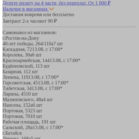
Делите оплату на 4 части, без переплат.
От 1 000 ₽
Наличие в магазинах
Доставим вовремя или бесплатно
Завтра
от 2-х часов
от 90 ₽
Самовывоз из магазинов:
г.Ростов-на-Дону
40-лет победы, 264/110а
7 шт
Каскадная, 72
13.08, с 17:00*
Королева, 30а
6 шт
Красноармейская, 144
13.08, с 17:00*
Будённовский, 11
3 шт
Базарная, 11
2 шт
Ленина, 119
13.08, с 17:00*
Горсоветская, 45
13.08, с 17:00*
Тибетская, 34
13.08, с 17:00*
Ларина, 45
10 шт
Малиновского, 48а
4 шт
Нансена, 152а
6 шт
Портовая, 532
3 шт
Портовая, 70
10 шт
Рабочая площадь, 19
1 шт
Сальский, 28a
13.08, с 17:00*
г.Батайск
Ленина, 168а
5 шт