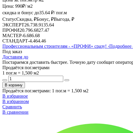
Цена:
990
₽
/ м2
скидка и бонус до
35.64
₽/ пог.м
Статус
Скидка, ₽
Бонус, ₽
Выгода, ₽
ЭКСПЕРТ
26.73
8.91
35.64
ПРОФИ
20.79
6.68
27.47
МАСТЕР
-
6.68
6.68
СТАНДАРТ
-
4.46
4.46
Профессиональным строителям -
«ПРОФИ»
сразу!
›
Подробнее 
Под заказ
Доставим до
Постараемся доставить быстрее. Точную дату сообщит оператор
Продаётся пог.метрами
1 пог.м = 1,500 м2
В корзину
Продаётся пог.метрами
:
1 пог.м = 1,500 м2
В избранное
В избранном
Сравнить
В сравнении