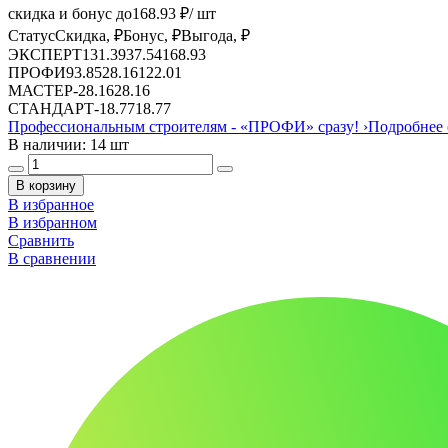
скидка и бонус до
168.93
₽/ шт
Статус
Скидка, ₽
Бонус, ₽
Выгода, ₽
ЭКСПЕРТ
131.39
37.54
168.93
ПРОФИ
93.85
28.16
122.01
МАСТЕР
-
28.16
28.16
СТАНДАРТ
-
18.77
18.77
Профессиональным строителям -
«ПРОФИ»
сразу!
›
Подробнее 
В наличии: 14 шт
В корзину
В избранное
В избранном
Сравнить
В сравнении