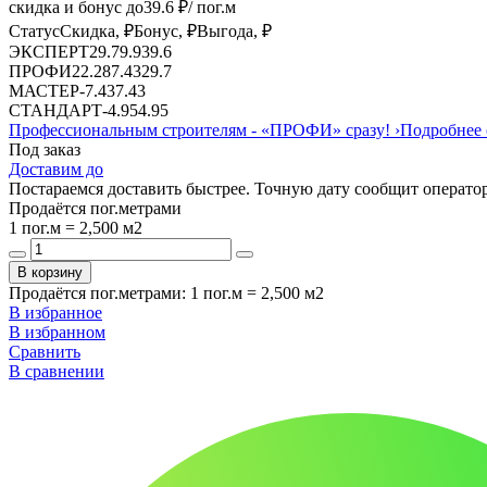
скидка и бонус до
39.6
₽/ пог.м
Статус
Скидка, ₽
Бонус, ₽
Выгода, ₽
ЭКСПЕРТ
29.7
9.9
39.6
ПРОФИ
22.28
7.43
29.7
МАСТЕР
-
7.43
7.43
СТАНДАРТ
-
4.95
4.95
Профессиональным строителям -
«ПРОФИ»
сразу!
›
Подробнее 
Под заказ
Доставим до
Постараемся доставить быстрее. Точную дату сообщит оператор
Продаётся пог.метрами
1 пог.м = 2,500 м2
В корзину
Продаётся пог.метрами
:
1 пог.м = 2,500 м2
В избранное
В избранном
Сравнить
В сравнении