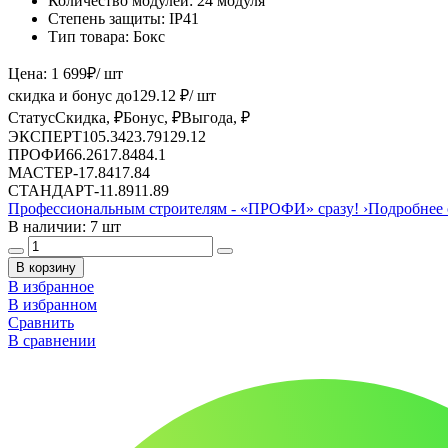
Количество модулей:
24 модуля
Степень защиты:
IP41
Тип товара:
Бокс
Цена:
1 699
₽
/ шт
скидка и бонус до
129.12
₽/ шт
Статус
Скидка, ₽
Бонус, ₽
Выгода, ₽
ЭКСПЕРТ
105.34
23.79
129.12
ПРОФИ
66.26
17.84
84.1
МАСТЕР
-
17.84
17.84
СТАНДАРТ
-
11.89
11.89
Профессиональным строителям -
«ПРОФИ»
сразу!
›
Подробнее 
В наличии: 7 шт
В корзину
В избранное
В избранном
Сравнить
В сравнении