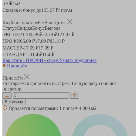
570
₽
/ м2
Скидка и бонус до
123.07
₽/ пог.м
Клуб покупателей «Ваш Дом»
Статус
Скидка
Бонус
Выгода
ЭКСПЕРТ
100.28 ₽
22.79 ₽
123.07 ₽
ПРОФИ
66.09 ₽
17.09 ₽
83.18 ₽
МАСТЕР
-
17.09 ₽
17.09 ₽
СТАНДАРТ
-
11.4 ₽
11.4 ₽
Как стать «ПРОФИ» сразу!
Узнать подробнее
Привезём
Привезём
Постараемся доставить быстрее. Точную дату сообщит
оператор.
В корзину
Продаётся пог.метрами:
1 пог.м = 4,000 м2