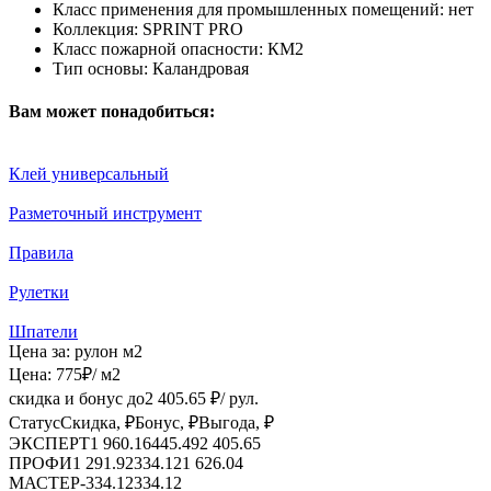
Класс применения для промышленных помещений:
нет
Коллекция:
SPRINT PRO
Класс пожарной опасности:
КМ2
Тип основы:
Каландровая
Вам может понадобиться:
Клей универсальный
Разметочный инструмент
Правила
Рулетки
Шпатели
Цена за:
рулон
м2
Цена:
775
₽
/ м2
скидка и бонус до
2 405.65
₽/ рул.
Статус
Скидка, ₽
Бонус, ₽
Выгода, ₽
ЭКСПЕРТ
1 960.16
445.49
2 405.65
ПРОФИ
1 291.92
334.12
1 626.04
МАСТЕР
-
334.12
334.12