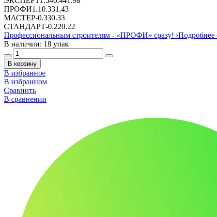
ЭКСПЕРТ
1.54
0.44
1.98
ПРОФИ
1.1
0.33
1.43
МАСТЕР
-
0.33
0.33
СТАНДАРТ
-
0.22
0.22
Профессиональным строителям -
«ПРОФИ»
сразу!
›
Подробнее 
В наличии: 18 упак
В корзину
В избранное
В избранном
Сравнить
В сравнении