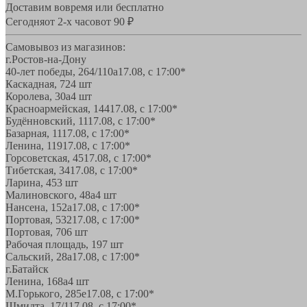
Доставим вовремя или бесплатно
Сегодня
от 2-х часов
от 90 ₽
Самовывоз из магазинов:
г.Ростов-на-Дону
40-лет победы, 264/110а
17.08, с 17:00*
Каскадная, 72
4 шт
Королева, 30а
4 шт
Красноармейская, 144
17.08, с 17:00*
Будённовский, 11
17.08, с 17:00*
Базарная, 11
17.08, с 17:00*
Ленина, 119
17.08, с 17:00*
Горсоветская, 45
17.08, с 17:00*
Тибетская, 34
17.08, с 17:00*
Ларина, 45
3 шт
Малиновского, 48а
4 шт
Нансена, 152а
17.08, с 17:00*
Портовая, 532
17.08, с 17:00*
Портовая, 70
6 шт
Рабочая площадь, 19
7 шт
Сальский, 28a
17.08, с 17:00*
г.Батайск
Ленина, 168а
4 шт
М.Горького, 285е
17.08, с 17:00*
Шмидта, 17/1
17.08, с 17:00*