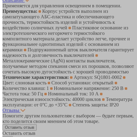
Описание
Применяется для управления освещением в помещении.
Преимущества:
Корпус устройств выполнен из
самозатухающего АБС-пластика и обеспечивающего
прочность, термостойкость изделий и устойчивость к
воздействию солнечных лучей
Пластиковое основание из
электротехнического негорючего термостойкого
композитного материала делает устройство легче, прочнее и
функциональнее однотипных изделий с основанием из
керамики
Подпружинненый шток выключателя гарантирует
надежность и долговечность выключателей
Металлокерамические (AgNi) контакты выключателя,
получаемые методом спекания смеси их порошков, позволяют
сочетать высокую дугостойкость с хорошей проводимостью
Технические характеристики:
Артикул: SQ1801-0002
Цвет: слоновая кость
Способ установки: открытый
Количество клавиш: 1
Номинальное напряжение: 250 В
Частота тока: 50 Гц
Номинальный ток: 10 А
Электрическая износостойкость: 40000 циклов
Температура
эксплуатации: от 0°С до +35°С
Степень защиты: IP20
Отзывы
Помогите другим пользователям с выбором — будьте первым,
кто поделится своим мнением об этом товаре.
Оставить отзыв
Оставить отзыв