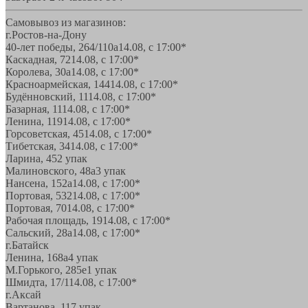
Самовывоз из магазинов:
г.Ростов-на-Дону
40-лет победы, 264/110а
14.08, с 17:00*
Каскадная, 72
14.08, с 17:00*
Королева, 30а
14.08, с 17:00*
Красноармейская, 144
14.08, с 17:00*
Будённовский, 11
14.08, с 17:00*
Базарная, 11
14.08, с 17:00*
Ленина, 119
14.08, с 17:00*
Горсоветская, 45
14.08, с 17:00*
Тибетская, 34
14.08, с 17:00*
Ларина, 45
2 упак
Малиновского, 48а
3 упак
Нансена, 152а
14.08, с 17:00*
Портовая, 532
14.08, с 17:00*
Портовая, 70
14.08, с 17:00*
Рабочая площадь, 19
14.08, с 17:00*
Сальский, 28a
14.08, с 17:00*
г.Батайск
Ленина, 168а
4 упак
М.Горького, 285е
1 упак
Шмидта, 17/1
14.08, с 17:00*
г.Аксай
Вартанова, 11
7 упак