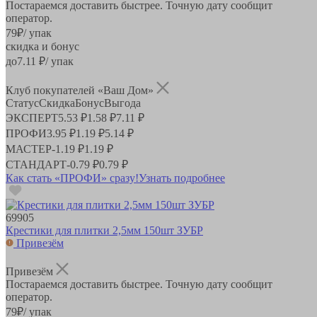
Постараемся доставить быстрее. Точную дату сообщит
оператор.
79
₽
/ упак
скидка и бонус
до
7.11
₽/ упак
Клуб покупателей «Ваш Дом»
Статус
Скидка
Бонус
Выгода
ЭКСПЕРТ
5.53 ₽
1.58 ₽
7.11 ₽
ПРОФИ
3.95 ₽
1.19 ₽
5.14 ₽
МАСТЕР
-
1.19 ₽
1.19 ₽
СТАНДАРТ
-
0.79 ₽
0.79 ₽
Как стать «ПРОФИ» сразу!
Узнать подробнее
69905
Крестики для плитки 2,5мм 150шт ЗУБР
Привезём
Привезём
Постараемся доставить быстрее. Точную дату сообщит
оператор.
79
₽
/ упак