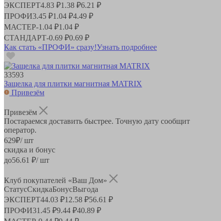
ЭКСПЕРТ
4.83 ₽
1.38 ₽
6.21 ₽
ПРОФИ
3.45 ₽
1.04 ₽
4.49 ₽
МАСТЕР
-
1.04 ₽
1.04 ₽
СТАНДАРТ
-
0.69 ₽
0.69 ₽
Как стать «ПРОФИ» сразу!
Узнать подробнее
33593
Защелка для плитки магнитная MATRIX
Привезём
Привезём
Постараемся доставить быстрее. Точную дату сообщит
оператор.
629
₽
/ шт
скидка и бонус
до
56.61
₽/ шт
Клуб покупателей «Ваш Дом»
Статус
Скидка
Бонус
Выгода
ЭКСПЕРТ
44.03 ₽
12.58 ₽
56.61 ₽
ПРОФИ
31.45 ₽
9.44 ₽
40.89 ₽