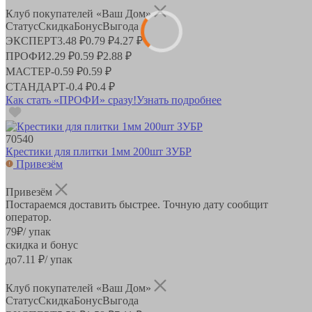
Клуб покупателей «Ваш Дом»
Статус
Скидка
Бонус
Выгода
ЭКСПЕРТ
3.48 ₽
0.79 ₽
4.27 ₽
ПРОФИ
2.29 ₽
0.59 ₽
2.88 ₽
МАСТЕР
-
0.59 ₽
0.59 ₽
СТАНДАРТ
-
0.4 ₽
0.4 ₽
Как стать «ПРОФИ» сразу!
Узнать подробнее
70540
Крестики для плитки 1мм 200шт ЗУБР
Привезём
Привезём
Постараемся доставить быстрее. Точную дату сообщит
оператор.
79
₽
/ упак
скидка и бонус
до
7.11
₽/ упак
Клуб покупателей «Ваш Дом»
Статус
Скидка
Бонус
Выгода