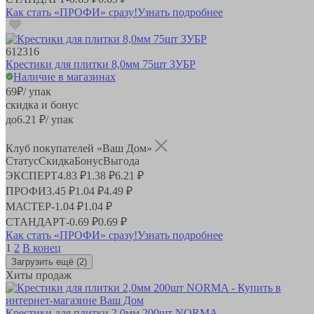
Как стать «ПРОФИ» сразу!
Узнать подробнее
612316
Крестики для плитки 8,0мм 75шт ЗУБР
Наличие в магазинах
69
₽
/ упак
скидка и бонус
до
6.21
₽/ упак
Клуб покупателей «Ваш Дом»
Статус
Скидка
Бонус
Выгода
ЭКСПЕРТ
4.83 ₽
1.38 ₽
6.21 ₽
ПРОФИ
3.45 ₽
1.04 ₽
4.49 ₽
МАСТЕР
-
1.04 ₽
1.04 ₽
СТАНДАРТ
-
0.69 ₽
0.69 ₽
Как стать «ПРОФИ» сразу!
Узнать подробнее
1
2
В конец
Загрузить ещё
(2)
Хиты продаж
Крестики для плитки 2,0мм 200шт NORMA