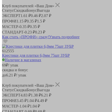
Клуб покупателей «Ваш Дом»
Статус
Скидка
Бонус
Выгода
ЭКСПЕРТ
1.61 ₽
0.46 ₽
2.07 ₽
ПРОФИ
1.15 ₽
0.35 ₽
1.5 ₽
МАСТЕР
-
0.35 ₽
0.35 ₽
СТАНДАРТ
-
0.23 ₽
0.23 ₽
Как стать «ПРОФИ» сразу!
Узнать подробнее
612555
Крестики для плитки 6,0мм 75шт ЗУБР
Наличие в магазинах
69
₽
/ упак
скидка и бонус
до
6.21
₽/ упак
Клуб покупателей «Ваш Дом»
Статус
Скидка
Бонус
Выгода
ЭКСПЕРТ
4.83 ₽
1.38 ₽
6.21 ₽
ПРОФИ
3.45 ₽
1.04 ₽
4.49 ₽
МАСТЕР
-
1.04 ₽
1.04 ₽
СТАНДАРТ
-
0.69 ₽
0.69 ₽