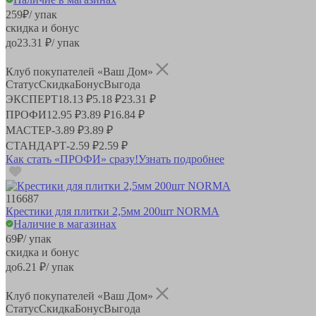
259
₽
/ упак
скидка и бонус
до
23.31
₽/ упак
Клуб покупателей «Ваш Дом»
Статус
Скидка
Бонус
Выгода
ЭКСПЕРТ
18.13 ₽
5.18 ₽
23.31 ₽
ПРОФИ
12.95 ₽
3.89 ₽
16.84 ₽
МАСТЕР
-
3.89 ₽
3.89 ₽
СТАНДАРТ
-
2.59 ₽
2.59 ₽
Как стать «ПРОФИ» сразу!
Узнать подробнее
116687
Крестики для плитки 2,5мм 200шт NORMA
Наличие в магазинах
69
₽
/ упак
скидка и бонус
до
6.21
₽/ упак
Клуб покупателей «Ваш Дом»
Статус
Скидка
Бонус
Выгода