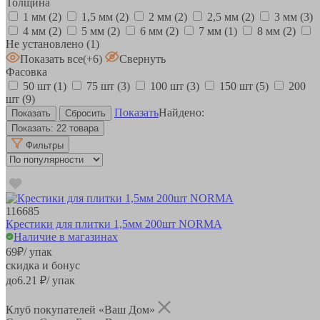
Толщина
1 мм
(2)
1,5 мм
(2)
2 мм
(2)
2,5 мм
(2)
3 мм
(3)
4 мм
(2)
5 мм
(2)
6 мм
(2)
7 мм
(1)
8 мм
(2)
Не установлено
(1)
Показать все
(+6)
Свернуть
Фасовка
50 шт
(1)
75 шт
(3)
100 шт
(3)
150 шт
(5)
200
шт
(9)
Показать
Найдено:
Показать:
22 товара
Фильтры
116685
Крестики для плитки 1,5мм 200шт NORMA
Наличие в магазинах
69
₽
/ упак
скидка и бонус
до
6.21
₽/ упак
Клуб покупателей «Ваш Дом»