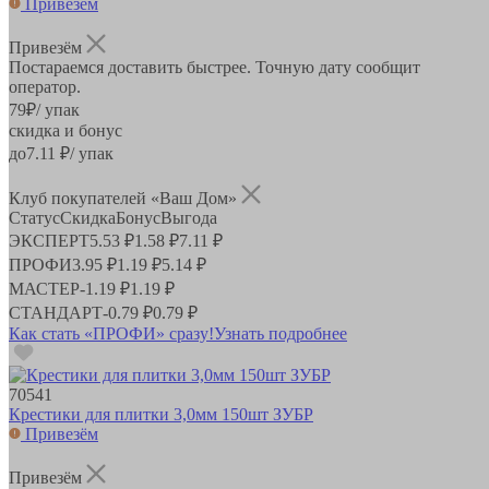
Привезём
Привезём
Постараемся доставить быстрее. Точную дату сообщит
оператор.
79
₽
/ упак
скидка и бонус
до
7.11
₽/ упак
Клуб покупателей «Ваш Дом»
Статус
Скидка
Бонус
Выгода
ЭКСПЕРТ
5.53 ₽
1.58 ₽
7.11 ₽
ПРОФИ
3.95 ₽
1.19 ₽
5.14 ₽
МАСТЕР
-
1.19 ₽
1.19 ₽
СТАНДАРТ
-
0.79 ₽
0.79 ₽
Как стать «ПРОФИ» сразу!
Узнать подробнее
70541
Крестики для плитки 3,0мм 150шт ЗУБР
Привезём
Привезём