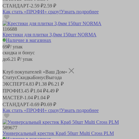
СТАНДАРТ
-
2.59 ₽
2.59 ₽
Как стать «ПРОФИ» сразу!
Узнать подробнее
116688
Крестики для плитки 3,0мм 150шт NORMA
Наличие в магазинах
69
₽
/ упак
скидка и бонус
до
6.21
₽/ упак
Клуб покупателей «Ваш Дом»
Статус
Скидка
Бонус
Выгода
ЭКСПЕРТ
4.83 ₽
1.38 ₽
6.21 ₽
ПРОФИ
3.45 ₽
1.04 ₽
4.49 ₽
МАСТЕР
-
1.04 ₽
1.04 ₽
СТАНДАРТ
-
0.69 ₽
0.69 ₽
Как стать «ПРОФИ» сразу!
Узнать подробнее
589677
Универсальный крестик Краб 50шт Multi Cross PLM
Наличие в магазинах