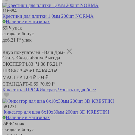
116684
Крестики для плитки 1,0мм 200шт NORMA
Наличие в магазинах
69
₽
/ упак
скидка и бонус
до
6.21
₽/ упак
Клуб покупателей «Ваш Дом»
Статус
Скидка
Бонус
Выгода
ЭКСПЕРТ
4.83 ₽
1.38 ₽
6.21 ₽
ПРОФИ
3.45 ₽
1.04 ₽
4.49 ₽
МАСТЕР
-
1.04 ₽
1.04 ₽
СТАНДАРТ
-
0.69 ₽
0.69 ₽
Как стать «ПРОФИ» сразу!
Узнать подробнее
581231
Фиксатор для шва 6х10х30мм 200шт 3D KRESTIKI
Наличие в магазинах
249
₽
/ упак
скидка и бонус