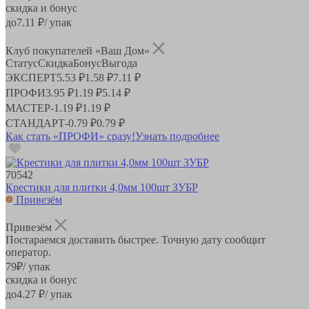
скидка и бонус
до
7.11
₽/ упак
Клуб покупателей «Ваш Дом»
Статус
Скидка
Бонус
Выгода
ЭКСПЕРТ
5.53 ₽
1.58 ₽
7.11 ₽
ПРОФИ
3.95 ₽
1.19 ₽
5.14 ₽
МАСТЕР
-
1.19 ₽
1.19 ₽
СТАНДАРТ
-
0.79 ₽
0.79 ₽
Как стать «ПРОФИ» сразу!
Узнать подробнее
70542
Крестики для плитки 4,0мм 100шт ЗУБР
Привезём
Привезём
Постараемся доставить быстрее. Точную дату сообщит
оператор.
79
₽
/ упак
скидка и бонус
до
4.27
₽/ упак