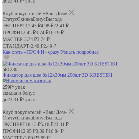
до
22.41
₽/ упак
Клуб покупателей «Ваш Дом»
Статус
Скидка
Бонус
Выгода
ЭКСПЕРТ
17.43 ₽
4.98 ₽
22.41 ₽
ПРОФИ
12.45 ₽
3.74 ₽
16.19 ₽
МАСТЕР
-
3.74 ₽
3.74 ₽
СТАНДАРТ
-
2.49 ₽
2.49 ₽
Как стать «ПРОФИ» сразу!
Узнать подробнее
581230
Фиксатор для шва 8х12х30мм 200шт 3D KRESTIKI
Наличие в магазинах
259
₽
/ упак
скидка и бонус
до
23.31
₽/ упак
Клуб покупателей «Ваш Дом»
Статус
Скидка
Бонус
Выгода
ЭКСПЕРТ
18.13 ₽
5.18 ₽
23.31 ₽
ПРОФИ
12.95 ₽
3.89 ₽
16.84 ₽
МАСТЕР
-
3.89 ₽
3.89 ₽