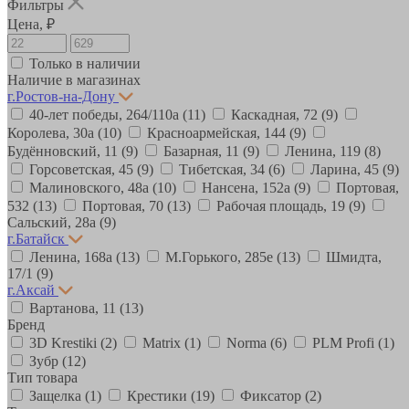
Фильтры
Цена, ₽
Только в наличии
Наличие в магазинах
г.Ростов-на-Дону
40-лет победы, 264/110а
(11)
Каскадная, 72
(9)
Королева, 30а
(10)
Красноармейская, 144
(9)
Будённовский, 11
(9)
Базарная, 11
(9)
Ленина, 119
(8)
Горсоветская, 45
(9)
Тибетская, 34
(6)
Ларина, 45
(9)
Малиновского, 48а
(10)
Нансена, 152а
(9)
Портовая,
532
(13)
Портовая, 70
(13)
Рабочая площадь, 19
(9)
Сальский, 28a
(9)
г.Батайск
Ленина, 168а
(13)
М.Горького, 285е
(13)
Шмидта,
17/1
(9)
г.Аксай
Вартанова, 11
(13)
Бренд
3D Krestiki
(2)
Matrix
(1)
Norma
(6)
PLM Profi
(1)
Зубр
(12)
Тип товара
Защелка
(1)
Крестики
(19)
Фиксатор
(2)