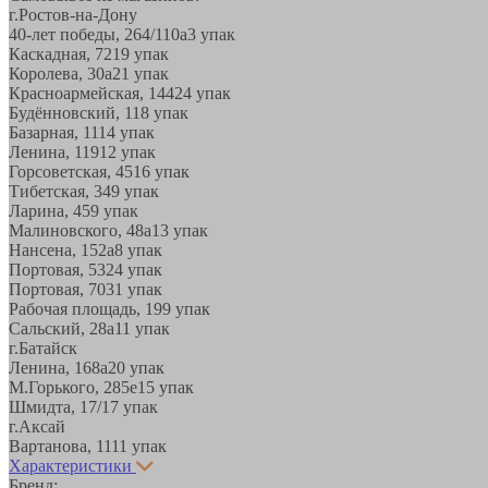
г.Ростов-на-Дону
40-лет победы, 264/110а
3 упак
Каскадная, 72
19 упак
Королева, 30а
21 упак
Красноармейская, 144
24 упак
Будённовский, 11
8 упак
Базарная, 11
14 упак
Ленина, 119
12 упак
Горсоветская, 45
16 упак
Тибетская, 34
9 упак
Ларина, 45
9 упак
Малиновского, 48а
13 упак
Нансена, 152а
8 упак
Портовая, 532
4 упак
Портовая, 70
31 упак
Рабочая площадь, 19
9 упак
Сальский, 28a
11 упак
г.Батайск
Ленина, 168а
20 упак
М.Горького, 285е
15 упак
Шмидта, 17/1
7 упак
г.Аксай
Вартанова, 11
11 упак
Характеристики
Бренд: