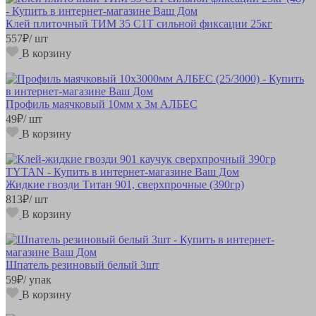
Клей плиточный ТИМ 35 С1Т сильной фиксации 25кг
557
₽
/ шт
В корзину
Профиль маячковый 10мм х 3м АЛБЕС
49
₽
/ шт
В корзину
Жидкие гвозди Титан 901, сверхпрочные (390гр)
813
₽
/ шт
В корзину
Шпатель резиновый белый 3шт
59
₽
/ упак
В корзину