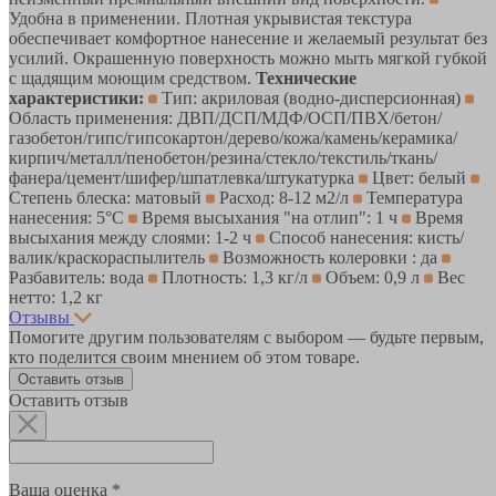
Удобна в применении. Плотная укрывистая текстура
обеспечивает комфортное нанесение и желаемый результат без
усилий. Окрашенную поверхность можно мыть мягкой губкой
с щадящим моющим средством.
Технические
характеристики:
Тип: акриловая (водно-дисперсионная)
Область применения: ДВП/ДСП/МДФ/ОСП/ПВХ/бетон/
газобетон/гипс/гипсокартон/дерево/кожа/камень/керамика/
кирпич/металл/пенобетон/резина/стекло/текстиль/ткань/
фанера/цемент/шифер/шпатлевка/штукатурка
Цвет: белый
Степень блеска: матовый
Расход: 8-12 м2/л
Температура
нанесения: 5°С
Время высыхания "на отлип": 1 ч
Время
высыхания между слоями: 1-2 ч
Способ нанесения: кисть/
валик/краскораспылитель
Возможность колеровки : да
Разбавитель: вода
Плотность: 1,3 кг/л
Объем: 0,9 л
Вес
нетто: 1,2 кг
Отзывы
Помогите другим пользователям с выбором — будьте первым,
кто поделится своим мнением об этом товаре.
Оставить отзыв
Оставить отзыв
Ваша оценка *