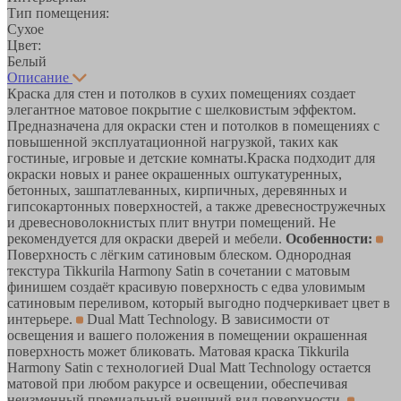
Тип помещения:
Сухое
Цвет:
Белый
Описание
Краска для стен и потолков в сухих помещениях создает
элегантное матовое покрытие с шелковистым эффектом.
Предназначена для окраски стен и потолков в помещениях с
повышенной эксплуатационной нагрузкой, таких как
гостиные, игровые и детские комнаты.Краска подходит для
окраски новых и ранее окрашенных оштукатуренных,
бетонных, зашпатлеванных, кирпичных, деревянных и
гипсокартонных поверхностей, а также древесностружечных
и древесноволокнистых плит внутри помещений. Не
рекомендуется для окраски дверей и мебели.
Особенности:
Поверхность с лёгким сатиновым блеском. Однородная
текстура Tikkurila Harmony Satin в сочетании с матовым
финишем создаёт красивую поверхность с едва уловимым
сатиновым переливом, который выгодно подчеркивает цвет в
интерьере.
Dual Matt Technology. В зависимости от
освещения и вашего положения в помещении окрашенная
поверхность может бликовать. Матовая краска Tikkurila
Harmony Satin с технологией Dual Matt Technology остается
матовой при любом ракурсе и освещении, обеспечивая
неизменный премиальный внешний вид поверхности.