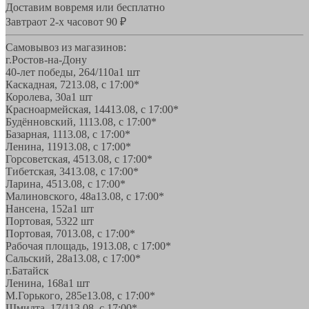
Доставим вовремя или бесплатно
Завтра
от 2-х часов
от 90 ₽
Самовывоз из магазинов:
г.Ростов-на-Дону
40-лет победы, 264/110а
1 шт
Каскадная, 72
13.08, с 17:00*
Королева, 30а
1 шт
Красноармейская, 144
13.08, с 17:00*
Будённовский, 11
13.08, с 17:00*
Базарная, 11
13.08, с 17:00*
Ленина, 119
13.08, с 17:00*
Горсоветская, 45
13.08, с 17:00*
Тибетская, 34
13.08, с 17:00*
Ларина, 45
13.08, с 17:00*
Малиновского, 48а
13.08, с 17:00*
Нансена, 152а
1 шт
Портовая, 532
2 шт
Портовая, 70
13.08, с 17:00*
Рабочая площадь, 19
13.08, с 17:00*
Сальский, 28a
13.08, с 17:00*
г.Батайск
Ленина, 168а
1 шт
М.Горького, 285е
13.08, с 17:00*
Шмидта, 17/1
13.08, с 17:00*