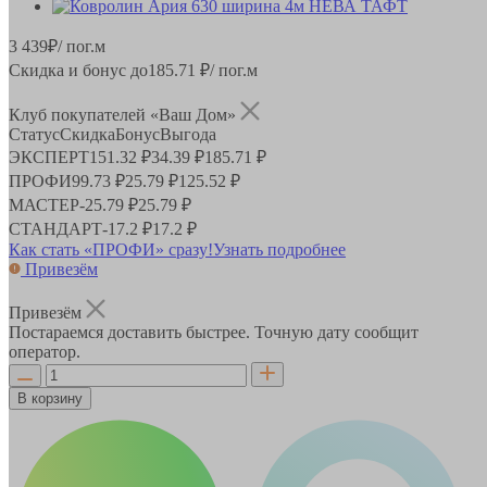
3 439
₽
/ пог.м
Скидка и бонус до
185.71
₽/ пог.м
Клуб покупателей «Ваш Дом»
Статус
Скидка
Бонус
Выгода
ЭКСПЕРТ
151.32 ₽
34.39 ₽
185.71 ₽
ПРОФИ
99.73 ₽
25.79 ₽
125.52 ₽
МАСТЕР
-
25.79 ₽
25.79 ₽
СТАНДАРТ
-
17.2 ₽
17.2 ₽
Как стать «ПРОФИ» сразу!
Узнать подробнее
Привезём
Привезём
Постараемся доставить быстрее. Точную дату сообщит
оператор.
В корзину