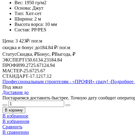
Вес:
1950 гр/м2
Основа:
Джут
Тип:
Хит-сет
Ширина:
2 м
Высота ворса:
10 мм
Состав:
PP/PES
Цена:
3 423
₽
/ пог.м
скидка и бонус до
184.84
₽/ пог.м
Статус
Скидка, ₽
Бонус, ₽
Выгода, ₽
ЭКСПЕРТ
150.61
34.23
184.84
ПРОФИ
99.27
25.67
124.94
МАСТЕР
-
25.67
25.67
СТАНДАРТ
-
17.12
17.12
Профессиональным строителям -
«ПРОФИ»
сразу!
›
Подробнее 
Под заказ
Доставим до
Постараемся доставить быстрее. Точную дату сообщит оператор
В корзину
В избранное
В избранном
Сравнить
В сравнении