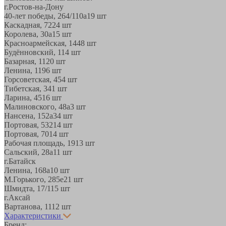
г.Ростов-на-Дону
40-лет победы, 264/110а
19 шт
Каскадная, 72
24 шт
Королева, 30а
15 шт
Красноармейская, 144
8 шт
Будённовский, 11
4 шт
Базарная, 11
20 шт
Ленина, 119
6 шт
Горсоветская, 45
4 шт
Тибетская, 34
1 шт
Ларина, 45
16 шт
Малиновского, 48а
3 шт
Нансена, 152а
34 шт
Портовая, 532
14 шт
Портовая, 70
14 шт
Рабочая площадь, 19
13 шт
Сальский, 28a
11 шт
г.Батайск
Ленина, 168а
10 шт
М.Горького, 285е
21 шт
Шмидта, 17/1
15 шт
г.Аксай
Вартанова, 11
12 шт
Характеристики
Бренд: