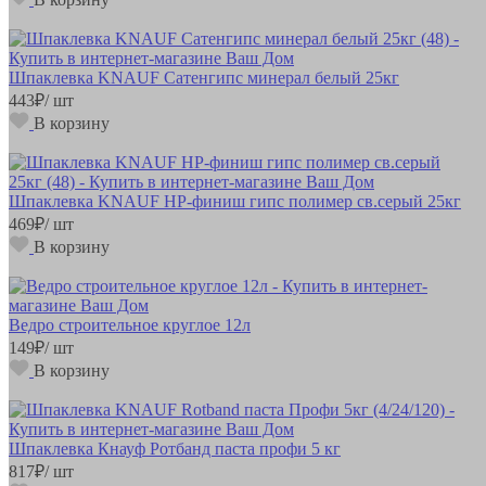
Шпаклевка KNAUF Сатенгипс минерал белый 25кг
443
₽
/ шт
В корзину
Шпаклевка KNAUF HP-финиш гипс полимер св.серый 25кг
469
₽
/ шт
В корзину
Ведро строительное круглое 12л
149
₽
/ шт
В корзину
Шпаклевка Кнауф Ротбанд паста профи 5 кг
817
₽
/ шт