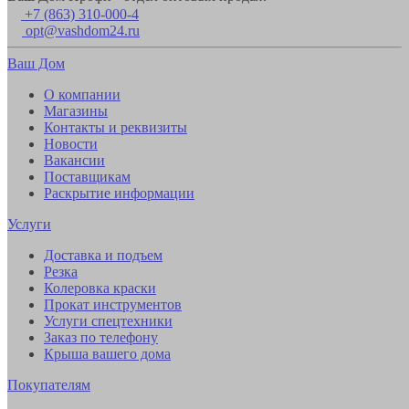
+7 (863) 310-000-4
opt@vashdom24.ru
Ваш Дом
О компании
Магазины
Контакты и реквизиты
Новости
Вакансии
Поставщикам
Раскрытие информации
Услуги
Доставка и подъем
Резка
Колеровка краски
Прокат инструментов
Услуги спецтехники
Заказ по телефону
Крыша вашего дома
Покупателям