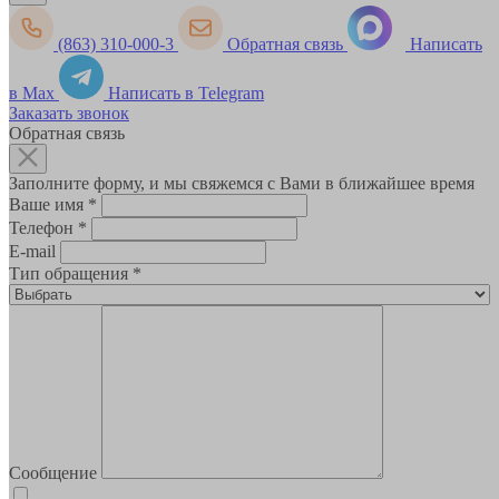
(863) 310-000-3
Обратная связь
Написать
в Max
Написать в Telegram
Заказать звонок
Обратная связь
Заполните форму, и мы свяжемся с Вами в ближайшее время
Ваше имя
*
Телефон
*
E-mail
Тип обращения
*
Сообщение