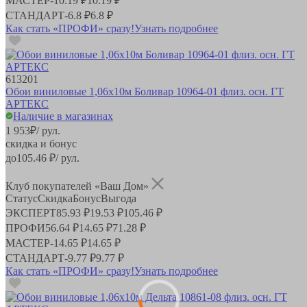
МАСТЕР
-
10.19 ₽
10.19 ₽
СТАНДАРТ
-
6.8 ₽
6.8 ₽
Как стать «ПРОФИ» сразу!
Узнать подробнее
613201
Обои виниловые 1,06х10м Боливар 10964-01 флиз. осн. ГТ
АРТЕКС
Наличие в магазинах
1 953
₽
/ рул.
скидка и бонус
до
105.46
₽/ рул.
Клуб покупателей «Ваш Дом»
Статус
Скидка
Бонус
Выгода
ЭКСПЕРТ
85.93 ₽
19.53 ₽
105.46 ₽
ПРОФИ
56.64 ₽
14.65 ₽
71.28 ₽
МАСТЕР
-
14.65 ₽
14.65 ₽
СТАНДАРТ
-
9.77 ₽
9.77 ₽
Как стать «ПРОФИ» сразу!
Узнать подробнее