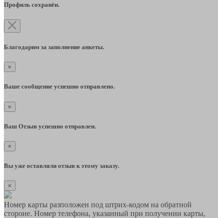
Профиль сохранён.
Благодарим за заполнение анкеты.
×
Ваше сообщение успешно отправлено.
×
Ваш Отзыв успешно отправлен.
×
Вы уже оставляли отзыв к этому заказу.
×
Номер карты разположен под штрих-кодом на обратной
стороне. Номер телефона, указанный при получении карты,