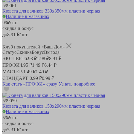
599061
Кювета для валиков 330х350мм пластик черная
Наличие в магазинах
99
₽
/ шт
скидка и бонус
до
8.91
₽/ шт
Клуб покупателей «Ваш Дом»
Статус
Скидка
Бонус
Выгода
ЭКСПЕРТ
6.93 ₽
1.98 ₽
8.91 ₽
ПРОФИ
4.95 ₽
1.49 ₽
6.44 ₽
МАСТЕР
-
1.49 ₽
1.49 ₽
СТАНДАРТ
-
0.99 ₽
0.99 ₽
Как стать «ПРОФИ» сразу!
Узнать подробнее
599059
Кювета для валиков 150х290мм пластик черная
Наличие в магазинах
59
₽
/ шт
скидка и бонус
до
5.31
₽/ шт