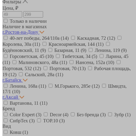
Фильтры
Цена, ₽
Только в наличии
Наличие в магазинах
г.Ростов-на-Дону
40-лет победы, 264/110а
(14)
Каскадная, 72
(12)
Королева, 30а
(11)
Красноармейская, 144
(11)
Будённовский, 11
(9)
Базарная, 11
(9)
Ленина, 119
(9)
Горсоветская, 45
(10)
Тибетская, 34
(5)
Ларина, 45
(11)
Малиновского, 48а
(11)
Нансена, 152а
(10)
Портовая, 532
(12)
Портовая, 70
(13)
Рабочая площадь,
19
(12)
Сальский, 28a
(11)
г.Батайск
Ленина, 168а
(11)
М.Горького, 285е
(12)
Шмидта,
17/1
(10)
г.Аксай
Вартанова, 11
(11)
Бренд
Color Expert
(3)
Decor
(4)
Без бренда
(3)
Зубр
(1)
СибрТех
(3)
ТОР.10
(3)
Вид
Ковш
(1)