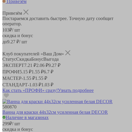
Привезём
Привезём
Постараемся доставить быстрее. Точную дату сообщит
оператор.
103
₽
/ шт
скидка и бонус
до
9.27
₽/ шт
Клуб покупателей «Ваш Дом»
Статус
Скидка
Бонус
Выгода
ЭКСПЕРТ
7.21 ₽
2.06 ₽
9.27 ₽
ПРОФИ
5.15 ₽
1.55 ₽
6.7 ₽
МАСТЕР
-
1.55 ₽
1.55 ₽
СТАНДАРТ
-
1.03 ₽
1.03 ₽
Как стать «ПРОФИ» сразу!
Узнать подробнее
580870
Ванна для краски 44х32см усиленная белая DECOR
Наличие в магазинах
299
₽
/ шт
скидка и бонус