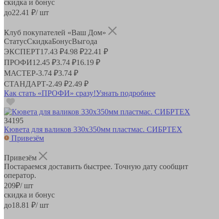
скидка и бонус
до
22.41
₽/ шт
Клуб покупателей «Ваш Дом»
Статус
Скидка
Бонус
Выгода
ЭКСПЕРТ
17.43 ₽
4.98 ₽
22.41 ₽
ПРОФИ
12.45 ₽
3.74 ₽
16.19 ₽
МАСТЕР
-
3.74 ₽
3.74 ₽
СТАНДАРТ
-
2.49 ₽
2.49 ₽
Как стать «ПРОФИ» сразу!
Узнать подробнее
34195
Кювета для валиков 330х350мм пластмас. СИБРТЕХ
Привезём
Привезём
Постараемся доставить быстрее. Точную дату сообщит
оператор.
209
₽
/ шт
скидка и бонус
до
18.81
₽/ шт