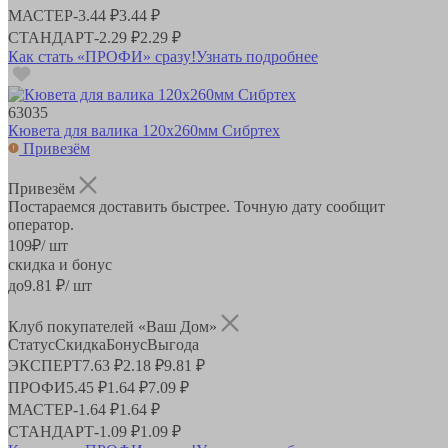
МАСТЕР
-
3.44 ₽
3.44 ₽
СТАНДАРТ
-
2.29 ₽
2.29 ₽
Как стать «ПРОФИ» сразу!
Узнать подробнее
63035
Кювета для валика 120х260мм Сибртех
Привезём
Привезём
Постараемся доставить быстрее. Точную дату сообщит
оператор.
109
₽
/ шт
скидка и бонус
до
9.81
₽/ шт
Клуб покупателей «Ваш Дом»
Статус
Скидка
Бонус
Выгода
ЭКСПЕРТ
7.63 ₽
2.18 ₽
9.81 ₽
ПРОФИ
5.45 ₽
1.64 ₽
7.09 ₽
МАСТЕР
-
1.64 ₽
1.64 ₽
СТАНДАРТ
-
1.09 ₽
1.09 ₽