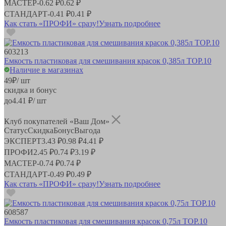
МАСТЕР
-
0.62 ₽
0.62 ₽
СТАНДАРТ
-
0.41 ₽
0.41 ₽
Как стать «ПРОФИ» сразу!
Узнать подробнее
603213
Емкость пластиковая для смешивания красок 0,385л ТОР.10
Наличие в магазинах
49
₽
/ шт
скидка и бонус
до
4.41
₽/ шт
Клуб покупателей «Ваш Дом»
Статус
Скидка
Бонус
Выгода
ЭКСПЕРТ
3.43 ₽
0.98 ₽
4.41 ₽
ПРОФИ
2.45 ₽
0.74 ₽
3.19 ₽
МАСТЕР
-
0.74 ₽
0.74 ₽
СТАНДАРТ
-
0.49 ₽
0.49 ₽
Как стать «ПРОФИ» сразу!
Узнать подробнее
608587
Емкость пластиковая для смешивания красок 0,75л ТОР.10