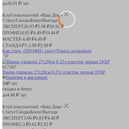
до
26.91
₽/ шт
Клуб покупателей «Ваш Дом»
Статус
Скидка
Бонус
Выгода
ЭКСПЕРТ
20.93 ₽
5.98 ₽
26.91 ₽
ПРОФИ
14.95 ₽
4.49 ₽
19.44 ₽
МАСТЕР
-
4.49 ₽
4.49 ₽
СТАНДАРТ
-
2.99 ₽
2.99 ₽
Как стать «ПРОФИ» сразу!
Узнать подробнее
617187
Ванна д/краски 27х29см 0,25л пластик черная ЗУБР
Наличие в магазинах
59
₽
/ шт
скидка и бонус
до
4.48
₽/ шт
Клуб покупателей «Ваш Дом»
Статус
Скидка
Бонус
Выгода
ЭКСПЕРТ
3.66 ₽
0.83 ₽
4.48 ₽
ПРОФИ
2.3 ₽
0.62 ₽
2.92 ₽