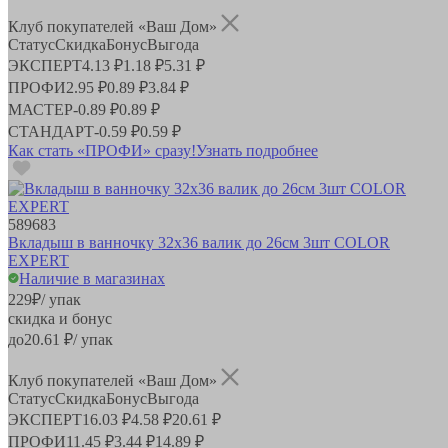
Клуб покупателей «Ваш Дом»
Статус
Скидка
Бонус
Выгода
ЭКСПЕРТ
4.13 ₽
1.18 ₽
5.31 ₽
ПРОФИ
2.95 ₽
0.89 ₽
3.84 ₽
МАСТЕР
-
0.89 ₽
0.89 ₽
СТАНДАРТ
-
0.59 ₽
0.59 ₽
Как стать «ПРОФИ» сразу!
Узнать подробнее
589683
Вкладыш в ванночку 32х36 валик до 26см 3шт COLOR
EXPERT
Наличие в магазинах
229
₽
/ упак
скидка и бонус
до
20.61
₽/ упак
Клуб покупателей «Ваш Дом»
Статус
Скидка
Бонус
Выгода
ЭКСПЕРТ
16.03 ₽
4.58 ₽
20.61 ₽
ПРОФИ
11.45 ₽
3.44 ₽
14.89 ₽