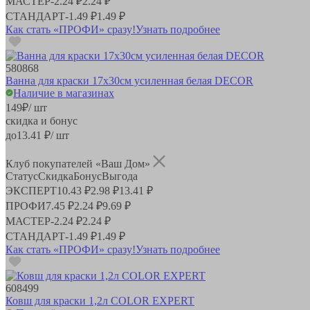
МАСТЕР
-
2.24 ₽
2.24 ₽
СТАНДАРТ
-
1.49 ₽
1.49 ₽
Как стать «ПРОФИ» сразу!
Узнать подробнее
580868
Ванна для краски 17х30см усиленная белая DECOR
Наличие в магазинах
149
₽
/ шт
скидка и бонус
до
13.41
₽/ шт
Клуб покупателей «Ваш Дом»
Статус
Скидка
Бонус
Выгода
ЭКСПЕРТ
10.43 ₽
2.98 ₽
13.41 ₽
ПРОФИ
7.45 ₽
2.24 ₽
9.69 ₽
МАСТЕР
-
2.24 ₽
2.24 ₽
СТАНДАРТ
-
1.49 ₽
1.49 ₽
Как стать «ПРОФИ» сразу!
Узнать подробнее
608499
Ковш для краски 1,2л COLOR EXPERT