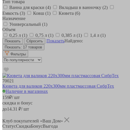
Тип товара
Ванна для краски
(4)
Вкладыш в ванночку
(2)
Емкость
(3)
Ковш
(1)
Кювета
(6)
Назначение
Универсальный
(1)
Объем
0,25 л
(1)
0,75 л
(1)
0,385 л
(1)
1,4 л
(1)
Показать
Найдено:
Показать:
17 товаров
Фильтры
70021
Кювета для валиков 220х300мм пластмассовая СибрТех
Наличие в магазинах
159
₽
/ шт
скидка и бонус
до
14.31
₽/ шт
Клуб покупателей «Ваш Дом»
Статус
Скидка
Бонус
Выгода