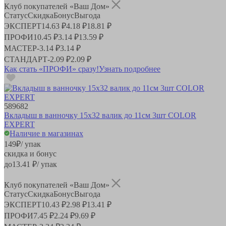
Клуб покупателей «Ваш Дом»
Статус
Скидка
Бонус
Выгода
ЭКСПЕРТ
14.63 ₽
4.18 ₽
18.81 ₽
ПРОФИ
10.45 ₽
3.14 ₽
13.59 ₽
МАСТЕР
-
3.14 ₽
3.14 ₽
СТАНДАРТ
-
2.09 ₽
2.09 ₽
Как стать «ПРОФИ» сразу!
Узнать подробнее
589682
Вкладыш в ванночку 15х32 валик до 11см 3шт COLOR
EXPERT
Наличие в магазинах
149
₽
/ упак
скидка и бонус
до
13.41
₽/ упак
Клуб покупателей «Ваш Дом»
Статус
Скидка
Бонус
Выгода
ЭКСПЕРТ
10.43 ₽
2.98 ₽
13.41 ₽
ПРОФИ
7.45 ₽
2.24 ₽
9.69 ₽