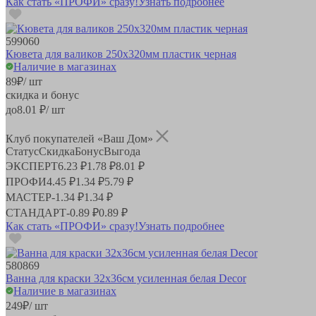
Как стать «ПРОФИ» сразу!
Узнать подробнее
599060
Кювета для валиков 250х320мм пластик черная
Наличие в магазинах
89
₽
/ шт
скидка и бонус
до
8.01
₽/ шт
Клуб покупателей «Ваш Дом»
Статус
Скидка
Бонус
Выгода
ЭКСПЕРТ
6.23 ₽
1.78 ₽
8.01 ₽
ПРОФИ
4.45 ₽
1.34 ₽
5.79 ₽
МАСТЕР
-
1.34 ₽
1.34 ₽
СТАНДАРТ
-
0.89 ₽
0.89 ₽
Как стать «ПРОФИ» сразу!
Узнать подробнее
580869
Ванна для краски 32х36см усиленная белая Decor
Наличие в магазинах
249
₽
/ шт