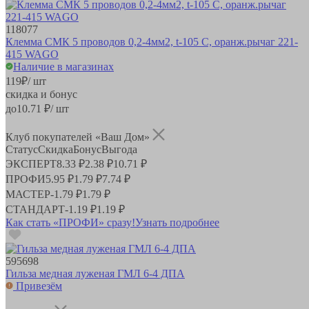
118077
Клемма СМК 5 проводов 0,2-4мм2, t-105 C, оранж.рычаг 221-
415 WAGO
Наличие в магазинах
119
₽
/ шт
скидка и бонус
до
10.71
₽/ шт
Клуб покупателей «Ваш Дом»
Статус
Скидка
Бонус
Выгода
ЭКСПЕРТ
8.33 ₽
2.38 ₽
10.71 ₽
ПРОФИ
5.95 ₽
1.79 ₽
7.74 ₽
МАСТЕР
-
1.79 ₽
1.79 ₽
СТАНДАРТ
-
1.19 ₽
1.19 ₽
Как стать «ПРОФИ» сразу!
Узнать подробнее
595698
Гильза медная луженая ГМЛ 6-4 ДПА
Привезём