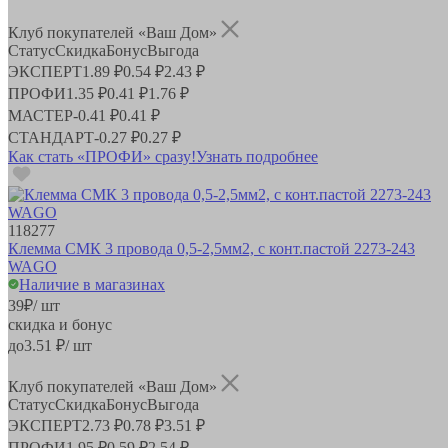
Клуб покупателей «Ваш Дом»
Статус
Скидка
Бонус
Выгода
ЭКСПЕРТ
1.89 ₽
0.54 ₽
2.43 ₽
ПРОФИ
1.35 ₽
0.41 ₽
1.76 ₽
МАСТЕР
-
0.41 ₽
0.41 ₽
СТАНДАРТ
-
0.27 ₽
0.27 ₽
Как стать «ПРОФИ» сразу!
Узнать подробнее
118277
Клемма СМК 3 провода 0,5-2,5мм2, с конт.пастой 2273-243
WAGO
Наличие в магазинах
39
₽
/ шт
скидка и бонус
до
3.51
₽/ шт
Клуб покупателей «Ваш Дом»
Статус
Скидка
Бонус
Выгода
ЭКСПЕРТ
2.73 ₽
0.78 ₽
3.51 ₽
ПРОФИ
1.95 ₽
0.59 ₽
2.54 ₽