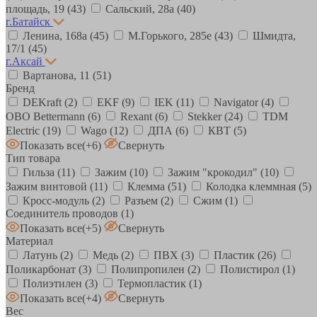
площадь, 19
(43)
Сальский, 28a
(40)
г.Батайск
Ленина, 168а
(45)
М.Горького, 285е
(43)
Шмидта,
17/1
(45)
г.Аксай
Вартанова, 11
(51)
Бренд
DEKraft
(2)
EKF
(9)
IEK
(11)
Navigator
(4)
OBO Bettermann
(6)
Rexant
(6)
Stekker
(24)
TDM
Electric
(19)
Wago
(12)
ДПА
(6)
КВТ
(5)
Показать все
(+6)
Свернуть
Тип товара
Гильза
(11)
Зажим
(10)
Зажим "крокодил"
(10)
Зажим винтовой
(11)
Клемма
(51)
Колодка клеммная
(5)
Кросс-модуль
(2)
Разъем
(2)
Сжим
(1)
Соединитель проводов
(1)
Показать все
(+5)
Свернуть
Материал
Латунь
(2)
Медь
(2)
ПВХ
(3)
Пластик
(26)
Поликарбонат
(3)
Полипропилен
(2)
Полистирол
(1)
Полиэтилен
(3)
Термопластик
(1)
Показать все
(+4)
Свернуть
Вес