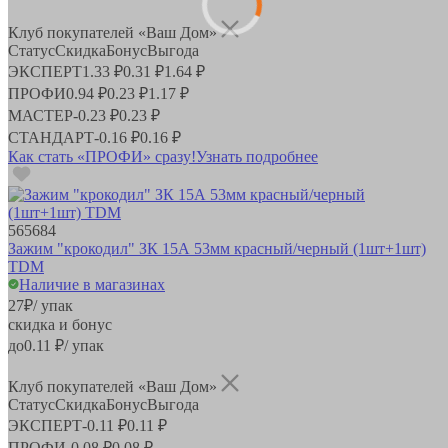
Клуб покупателей «Ваш Дом»
Статус
Скидка
Бонус
Выгода
ЭКСПЕРТ
1.33 ₽
0.31 ₽
1.64 ₽
ПРОФИ
0.94 ₽
0.23 ₽
1.17 ₽
МАСТЕР
-
0.23 ₽
0.23 ₽
СТАНДАРТ
-
0.16 ₽
0.16 ₽
Как стать «ПРОФИ» сразу!
Узнать подробнее
565684
Зажим "крокодил" ЗК 15А 53мм красный/черный (1шт+1шт)
TDM
Наличие в магазинах
27
₽
/ упак
скидка и бонус
до
0.11
₽/ упак
Клуб покупателей «Ваш Дом»
Статус
Скидка
Бонус
Выгода
ЭКСПЕРТ
-
0.11 ₽
0.11 ₽
ПРОФИ
-
0.08 ₽
0.08 ₽