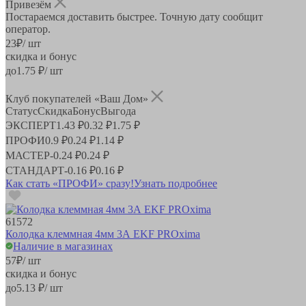
Привезём
Постараемся доставить быстрее. Точную дату сообщит
оператор.
23
₽
/ шт
скидка и бонус
до
1.75
₽/ шт
Клуб покупателей «Ваш Дом»
Статус
Скидка
Бонус
Выгода
ЭКСПЕРТ
1.43 ₽
0.32 ₽
1.75 ₽
ПРОФИ
0.9 ₽
0.24 ₽
1.14 ₽
МАСТЕР
-
0.24 ₽
0.24 ₽
СТАНДАРТ
-
0.16 ₽
0.16 ₽
Как стать «ПРОФИ» сразу!
Узнать подробнее
61572
Колодка клеммная 4мм 3А EKF PROxima
Наличие в магазинах
57
₽
/ шт
скидка и бонус
до
5.13
₽/ шт