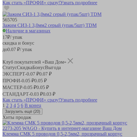
Как стать «ПРОФИ» сразу!
Узнать подробнее
565705
Зажим СИЗ-1 3,0мм2 серый (упак/5шт) TDM
Наличие в магазинах
17
₽
/ упак
скидка и бонус
до
0.07
₽/ упак
Клуб покупателей «Ваш Дом»
Статус
Скидка
Бонус
Выгода
ЭКСПЕРТ
-
0.07 ₽
0.07 ₽
ПРОФИ
-
0.05 ₽
0.05 ₽
МАСТЕР
-
0.05 ₽
0.05 ₽
СТАНДАРТ
-
0.03 ₽
0.03 ₽
Как стать «ПРОФИ» сразу!
Узнать подробнее
1
2
3
4
5
6
В конец
Загрузить ещё
(20)
Хиты продаж
Клемма СМК 5 проводов 0,5-2,5мм2, прозрачный корпус