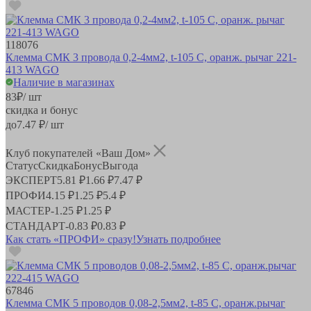
118076
Клемма СМК 3 провода 0,2-4мм2, t-105 C, оранж. рычаг 221-
413 WAGO
Наличие в магазинах
83
₽
/ шт
скидка и бонус
до
7.47
₽/ шт
Клуб покупателей «Ваш Дом»
Статус
Скидка
Бонус
Выгода
ЭКСПЕРТ
5.81 ₽
1.66 ₽
7.47 ₽
ПРОФИ
4.15 ₽
1.25 ₽
5.4 ₽
МАСТЕР
-
1.25 ₽
1.25 ₽
СТАНДАРТ
-
0.83 ₽
0.83 ₽
Как стать «ПРОФИ» сразу!
Узнать подробнее
67846
Клемма СМК 5 проводов 0,08-2,5мм2, t-85 C, оранж.рычаг