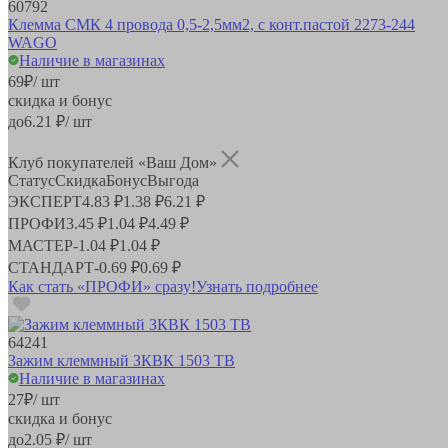
60792
Клемма СМК 4 провода 0,5-2,5мм2, с конт.пастой 2273-244
WAGO
Наличие в магазинах
69
₽
/ шт
скидка и бонус
до
6.21
₽/ шт
Клуб покупателей «Ваш Дом»
Статус
Скидка
Бонус
Выгода
ЭКСПЕРТ
4.83 ₽
1.38 ₽
6.21 ₽
ПРОФИ
3.45 ₽
1.04 ₽
4.49 ₽
МАСТЕР
-
1.04 ₽
1.04 ₽
СТАНДАРТ
-
0.69 ₽
0.69 ₽
Как стать «ПРОФИ» сразу!
Узнать подробнее
64241
Зажим клеммный ЗКВК 1503 ТВ
Наличие в магазинах
27
₽
/ шт
скидка и бонус
до
2.05
₽/ шт