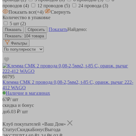
проводов
(4)
12 проводов
(5)
24 провода
(3)
Показать все
(+4)
Свернуть
Количество в упаковке
5 шт
(2)
Показать
Найдено:
Показать:
104 товара
Фильтры
60795
Клемма СМК 2 провода 0,08-2,5мм2, t-85 C, оранж. рычаг 222-
412 WAGO
Наличие в магазинах
67
₽
/ шт
скидка и бонус
до
6.03
₽/ шт
Клуб покупателей «Ваш Дом»
Статус
Скидка
Бонус
Выгода
ЭКСПЕРТ
4.69 ₽
1.34 ₽
6.03 ₽