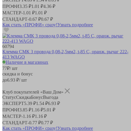
ПРОФИ
3.35 ₽
1.01 ₽
4.36 ₽
МАСТЕР
-
1.01 ₽
1.01 ₽
СТАНДАРТ
-
0.67 ₽
0.67 ₽
Как стать «ПРОФИ» сразу!
Узнать подробнее
60794
Клемма СМК 3 провода 0,08-2,5мм2, t-85 C, оранж. рычаг 222-
413 WAGO
Наличие в магазинах
77
₽
/ шт
скидка и бонус
до
6.93
₽/ шт
Клуб покупателей «Ваш Дом»
Статус
Скидка
Бонус
Выгода
ЭКСПЕРТ
5.39 ₽
1.54 ₽
6.93 ₽
ПРОФИ
3.85 ₽
1.16 ₽
5.01 ₽
МАСТЕР
-
1.16 ₽
1.16 ₽
СТАНДАРТ
-
0.77 ₽
0.77 ₽
Как стать «ПРОФИ» сразу!
Узнать подробнее