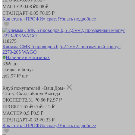
МАСТЕР
-
0.08 ₽
0.08 ₽
СТАНДАРТ
-
0.05 ₽
0.05 ₽
Как стать «ПРОФИ» сразу!
Узнать подробнее
118275
Клемма СМК 5 проводов 0,5-2,5мм2, прозрачный корпус
2273-205 WAGO
Наличие в магазинах
33
₽
/ шт
скидка и бонус
до
2.97
₽/ шт
Клуб покупателей «Ваш Дом»
Статус
Скидка
Бонус
Выгода
ЭКСПЕРТ
2.31 ₽
0.66 ₽
2.97 ₽
ПРОФИ
1.65 ₽
0.5 ₽
2.15 ₽
МАСТЕР
-
0.5 ₽
0.5 ₽
СТАНДАРТ
-
0.33 ₽
0.33 ₽
Как стать «ПРОФИ» сразу!
Узнать подробнее