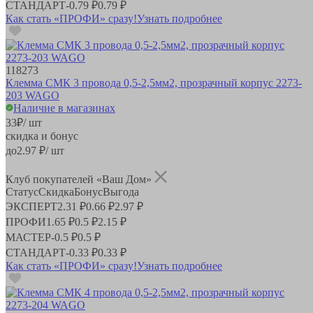
СТАНДАРТ
-
0.79 ₽
0.79 ₽
Как стать «ПРОФИ» сразу!
Узнать подробнее
118273
Клемма СМК 3 провода 0,5-2,5мм2, прозрачный корпус 2273-
203 WAGO
Наличие в магазинах
33
₽
/ шт
скидка и бонус
до
2.97
₽/ шт
Клуб покупателей «Ваш Дом»
Статус
Скидка
Бонус
Выгода
ЭКСПЕРТ
2.31 ₽
0.66 ₽
2.97 ₽
ПРОФИ
1.65 ₽
0.5 ₽
2.15 ₽
МАСТЕР
-
0.5 ₽
0.5 ₽
СТАНДАРТ
-
0.33 ₽
0.33 ₽
Как стать «ПРОФИ» сразу!
Узнать подробнее