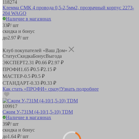
118274
Клемма СМК 4 провода 0,5-2,5мм2, прозрачный корпус 2273-
204 WAGO
Наличие в магазинах
33
₽
/ шт
скидка и бонус
до
2.97
₽/ шт
Клуб покупателей «Ваш Дом»
Статус
Скидка
Бонус
Выгода
ЭКСПЕРТ
2.31 ₽
0.66 ₽
2.97 ₽
ПРОФИ
1.65 ₽
0.5 ₽
2.15 ₽
МАСТЕР
-
0.5 ₽
0.5 ₽
СТАНДАРТ
-
0.33 ₽
0.33 ₽
Как стать «ПРОФИ» сразу!
Узнать подробнее
109917
Сжим У-731М (4-10/1,5-10) TDM
Наличие в магазинах
39
₽
/ шт
скидка и бонус
до
1.64
₽/ шт