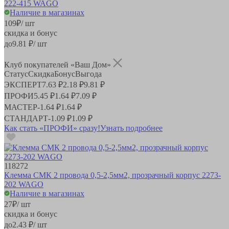
222-415 WAGO
Наличие в магазинах
109
₽
/ шт
скидка и бонус
до
9.81
₽/ шт
Клуб покупателей «Ваш Дом»
Статус
Скидка
Бонус
Выгода
ЭКСПЕРТ
7.63 ₽
2.18 ₽
9.81 ₽
ПРОФИ
5.45 ₽
1.64 ₽
7.09 ₽
МАСТЕР
-
1.64 ₽
1.64 ₽
СТАНДАРТ
-
1.09 ₽
1.09 ₽
Как стать «ПРОФИ» сразу!
Узнать подробнее
118272
Клемма СМК 2 провода 0,5-2,5мм2, прозрачный корпус 2273-
202 WAGO
Наличие в магазинах
27
₽
/ шт
скидка и бонус
до
2.43
₽/ шт