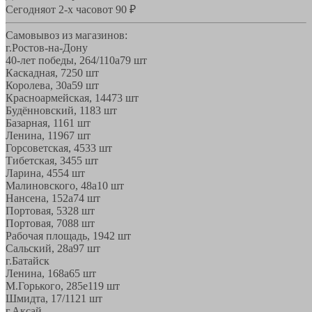
Сегодня
от 2-х часов
от 90 ₽
Самовывоз из магазинов:
г.Ростов-на-Дону
40-лет победы, 264/110а
79 шт
Каскадная, 72
50 шт
Королева, 30а
59 шт
Красноармейская, 144
73 шт
Будённовский, 11
83 шт
Базарная, 11
61 шт
Ленина, 119
67 шт
Горсоветская, 45
33 шт
Тибетская, 34
55 шт
Ларина, 45
54 шт
Малиновского, 48а
10 шт
Нансена, 152а
74 шт
Портовая, 532
8 шт
Портовая, 70
88 шт
Рабочая площадь, 19
42 шт
Сальский, 28a
97 шт
г.Батайск
Ленина, 168а
65 шт
М.Горького, 285е
119 шт
Шмидта, 17/1
121 шт
г.Аксай