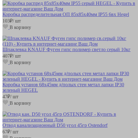
Коробка распределительная ОП 85х85х40мм IP55 6вх Hegel
103
₽
/ шт
В корзину
Шпаклевка KNAUF Фуген гипс полимер светло серый 10кг
407
₽
/ шт
В корзину
Коробка установ 68х45мм д/полых стен метал лапки IP30
зеленый HEGEL
47
₽
/ шт
В корзину
Отвод канализационный D50 угол 45гр Ostendorf
67
₽
/ шт