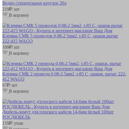
Ведро строительное круглое 20л
219
₽
/ шт
В корзину
Клемма СМК 5 проводов 0,08-2,5мм2, t-85 C, оранж.рычаг
222-415 WAGO
109
₽
/ шт
В корзину
Клемма СМК 2 провода 0,08-2,5мм2, t-85 C, оранж. рычаг 222-
412 WAGO
67
₽
/ шт
В корзину
Дюбель-хомут для плоского кабеля 14-6мм белый 100шт
РОСДЮБЕЛЬ
159
₽
/ упак