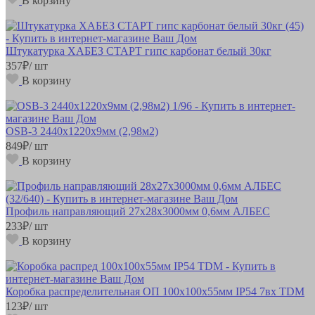
В корзину
Штукатурка ХАБЕЗ СТАРТ гипс карбонат белый 30кг
357
₽
/ шт
В корзину
OSB-3 2440х1220х9мм (2,98м2)
849
₽
/ шт
В корзину
Профиль направляющий 27х28х3000мм 0,6мм АЛБЕС
233
₽
/ шт
В корзину
Коробка распределительная ОП 100х100х55мм IP54 7вх TDM
123
₽
/ шт