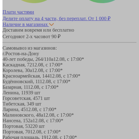
Плати частями
Делите оплату на 4 части, без переплат.
От 1 000 ₽
Наличие в магазинах
Доставим вовремя или бесплатно
Сегодня
от 2-х часов
от 90 ₽
Самовывоз из магазинов:
г.Ростов-на-Дону
40-лет победы, 264/110а
12.08, с 17:00*
Каскадная, 72
12.08, с 17:00*
Королева, 30а
12.08, с 17:00*
Красноармейская, 144
12.08, с 17:00*
Будённовский, 11
12.08, с 17:00*
Базарная, 11
12.08, с 17:00*
Ленина, 119
39 шт
Горсоветская, 45
71 шт
Тибетская, 34
9 шт
Ларина, 45
12.08, с 17:00*
Малиновского, 48а
12.08, с 17:00*
Нансена, 152а
12.08, с 17:00*
Портовая, 532
20 шт
Портовая, 70
12.08, с 17:00*
Рабочая площадь, 19
12.08, с 17:00*