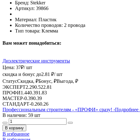
Бренд:
Stekker
Артикул:
39866
Материал:
Пластик
Количество проводов:
2 провода
Тип товара:
Клемма
Вам может понадобиться:
Диэлектрические инструменты
Цена:
37
₽
/ шт
скидка и бонус до
2.81
₽/ шт
Статус
Скидка, ₽
Бонус, ₽
Выгода, ₽
ЭКСПЕРТ
2.29
0.52
2.81
ПРОФИ
1.44
0.39
1.83
МАСТЕР
-
0.39
0.39
СТАНДАРТ
-
0.26
0.26
Профессиональным строителям -
«ПРОФИ»
сразу!
›
Подробнее 
В наличии: 59 шт
В корзину
В избранное
В избранном