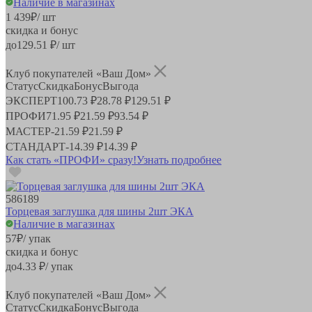
Наличие в магазинах
1 439
₽
/ шт
скидка и бонус
до
129.51
₽/ шт
Клуб покупателей «Ваш Дом»
Статус
Скидка
Бонус
Выгода
ЭКСПЕРТ
100.73 ₽
28.78 ₽
129.51 ₽
ПРОФИ
71.95 ₽
21.59 ₽
93.54 ₽
МАСТЕР
-
21.59 ₽
21.59 ₽
СТАНДАРТ
-
14.39 ₽
14.39 ₽
Как стать «ПРОФИ» сразу!
Узнать подробнее
586189
Торцевая заглушка для шины 2шт ЭКА
Наличие в магазинах
57
₽
/ упак
скидка и бонус
до
4.33
₽/ упак
Клуб покупателей «Ваш Дом»
Статус
Скидка
Бонус
Выгода