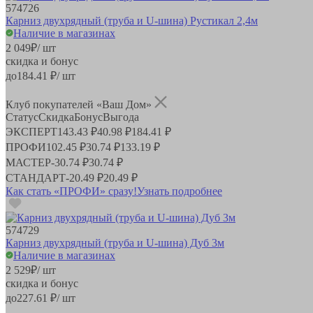
574726
Карниз двухрядный (труба и U-шина) Рустикал 2,4м
Наличие в магазинах
2 049
₽
/ шт
скидка и бонус
до
184.41
₽/ шт
Клуб покупателей «Ваш Дом»
Статус
Скидка
Бонус
Выгода
ЭКСПЕРТ
143.43 ₽
40.98 ₽
184.41 ₽
ПРОФИ
102.45 ₽
30.74 ₽
133.19 ₽
МАСТЕР
-
30.74 ₽
30.74 ₽
СТАНДАРТ
-
20.49 ₽
20.49 ₽
Как стать «ПРОФИ» сразу!
Узнать подробнее
574729
Карниз двухрядный (труба и U-шина) Дуб 3м
Наличие в магазинах
2 529
₽
/ шт
скидка и бонус
до
227.61
₽/ шт