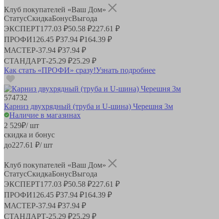
Клуб покупателей «Ваш Дом»
Статус
Скидка
Бонус
Выгода
ЭКСПЕРТ
177.03 ₽
50.58 ₽
227.61 ₽
ПРОФИ
126.45 ₽
37.94 ₽
164.39 ₽
МАСТЕР
-
37.94 ₽
37.94 ₽
СТАНДАРТ
-
25.29 ₽
25.29 ₽
Как стать «ПРОФИ» сразу!
Узнать подробнее
574732
Карниз двухрядный (труба и U-шина) Черешня 3м
Наличие в магазинах
2 529
₽
/ шт
скидка и бонус
до
227.61
₽/ шт
Клуб покупателей «Ваш Дом»
Статус
Скидка
Бонус
Выгода
ЭКСПЕРТ
177.03 ₽
50.58 ₽
227.61 ₽
ПРОФИ
126.45 ₽
37.94 ₽
164.39 ₽
МАСТЕР
-
37.94 ₽
37.94 ₽
СТАНДАРТ
-
25.29 ₽
25.29 ₽