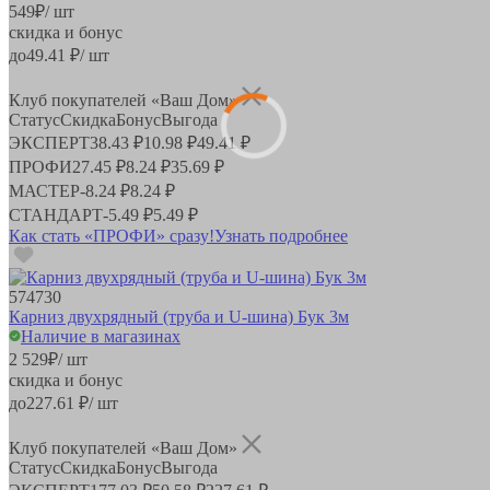
549
₽
/ шт
скидка и бонус
до
49.41
₽/ шт
Клуб покупателей «Ваш Дом»
Статус
Скидка
Бонус
Выгода
ЭКСПЕРТ
38.43 ₽
10.98 ₽
49.41 ₽
ПРОФИ
27.45 ₽
8.24 ₽
35.69 ₽
МАСТЕР
-
8.24 ₽
8.24 ₽
СТАНДАРТ
-
5.49 ₽
5.49 ₽
Как стать «ПРОФИ» сразу!
Узнать подробнее
574730
Карниз двухрядный (труба и U-шина) Бук 3м
Наличие в магазинах
2 529
₽
/ шт
скидка и бонус
до
227.61
₽/ шт
Клуб покупателей «Ваш Дом»
Статус
Скидка
Бонус
Выгода