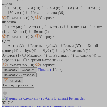
Длина
1,6 м
(9)
2 м
(10)
2,4 м
(8)
3 м
(14)
10 см
(1)
150 мм
(1)
Не установлена
(36)
Показать все
(+2)
Свернуть
Фасовка
1 шт
(46)
2 шт
(11)
6 шт
(1)
10 шт
(14)
20 шт
(4)
30 шт
(1)
50 шт
(2)
Показать все
(+2)
Свернуть
Цвет
Антик
(4)
Беленый дуб
(4)
Белый
(37)
Белый
глянец
(4)
Бук
(4)
Дуб
(4)
Дуб беленный
(1)
Золотой
(1)
Махагон
(4)
Рустикал
(4)
Сатин
(4)
Черешня
(4)
Черный матовый
(4)
Показать все
(+8)
Свернуть
Показать
Найдено:
Показать:
79 товаров
Фильтры
574740
Карниз двухрядный (труба и U-шина) Белый 3м