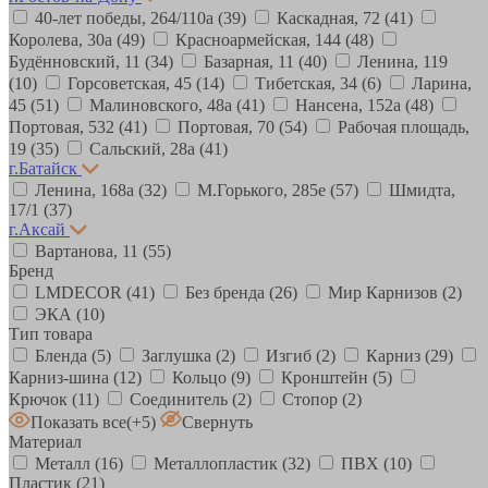
40-лет победы, 264/110а
(39)
Каскадная, 72
(41)
Королева, 30а
(49)
Красноармейская, 144
(48)
Будённовский, 11
(34)
Базарная, 11
(40)
Ленина, 119
(10)
Горсоветская, 45
(14)
Тибетская, 34
(6)
Ларина,
45
(51)
Малиновского, 48а
(41)
Нансена, 152а
(48)
Портовая, 532
(41)
Портовая, 70
(54)
Рабочая площадь,
19
(35)
Сальский, 28a
(41)
г.Батайск
Ленина, 168а
(32)
М.Горького, 285е
(57)
Шмидта,
17/1
(37)
г.Аксай
Вартанова, 11
(55)
Бренд
LMDECOR
(41)
Без бренда
(26)
Мир Карнизов
(2)
ЭКА
(10)
Тип товара
Бленда
(5)
Заглушка
(2)
Изгиб
(2)
Карниз
(29)
Карниз-шина
(12)
Кольцо
(9)
Кронштейн
(5)
Крючок
(11)
Соединитель
(2)
Стопор
(2)
Показать все
(+5)
Свернуть
Материал
Металл
(16)
Металлопластик
(32)
ПВХ
(10)
Пластик
(21)