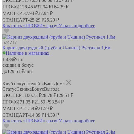
ЭКСПЕРТ
177.03 ₽
50.58 ₽
227.61 ₽
ПРОФИ
126.45 ₽
37.94 ₽
164.39 ₽
МАСТЕР
-
37.94 ₽
37.94 ₽
СТАНДАРТ
-
25.29 ₽
25.29 ₽
Как стать «ПРОФИ» сразу!
Узнать подробнее
574717
Карниз двухрядный (труба и U-шина) Рустикал 1,6м
Наличие в магазинах
1 439
₽
/ шт
скидка и бонус
до
129.51
₽/ шт
Клуб покупателей «Ваш Дом»
Статус
Скидка
Бонус
Выгода
ЭКСПЕРТ
100.73 ₽
28.78 ₽
129.51 ₽
ПРОФИ
71.95 ₽
21.59 ₽
93.54 ₽
МАСТЕР
-
21.59 ₽
21.59 ₽
СТАНДАРТ
-
14.39 ₽
14.39 ₽
Как стать «ПРОФИ» сразу!
Узнать подробнее