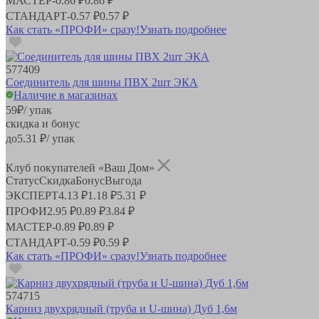
МАСТЕР
-
0.86 ₽
0.86 ₽
СТАНДАРТ
-
0.57 ₽
0.57 ₽
Как стать «ПРОФИ» сразу!
Узнать подробнее
577409
Соединитель для шины ПВХ 2шт ЭКА
Наличие в магазинах
59
₽
/ упак
скидка и бонус
до
5.31
₽/ упак
Клуб покупателей «Ваш Дом»
Статус
Скидка
Бонус
Выгода
ЭКСПЕРТ
4.13 ₽
1.18 ₽
5.31 ₽
ПРОФИ
2.95 ₽
0.89 ₽
3.84 ₽
МАСТЕР
-
0.89 ₽
0.89 ₽
СТАНДАРТ
-
0.59 ₽
0.59 ₽
Как стать «ПРОФИ» сразу!
Узнать подробнее
574715
Карниз двухрядный (труба и U-шина) Дуб 1,6м