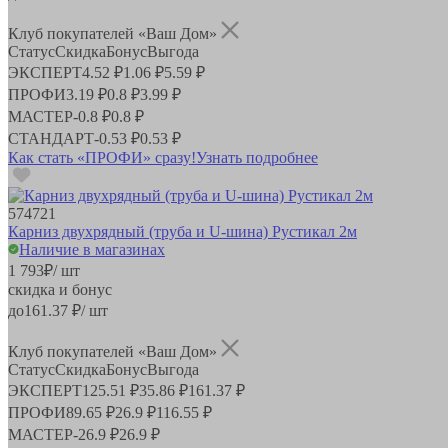
Клуб покупателей «Ваш Дом»
Статус
Скидка
Бонус
Выгода
ЭКСПЕРТ
4.52 ₽
1.06 ₽
5.59 ₽
ПРОФИ
3.19 ₽
0.8 ₽
3.99 ₽
МАСТЕР
-
0.8 ₽
0.8 ₽
СТАНДАРТ
-
0.53 ₽
0.53 ₽
Как стать «ПРОФИ» сразу!
Узнать подробнее
574721
Карниз двухрядный (труба и U-шина) Рустикал 2м
Наличие в магазинах
1 793
₽
/ шт
скидка и бонус
до
161.37
₽/ шт
Клуб покупателей «Ваш Дом»
Статус
Скидка
Бонус
Выгода
ЭКСПЕРТ
125.51 ₽
35.86 ₽
161.37 ₽
ПРОФИ
89.65 ₽
26.9 ₽
116.55 ₽
МАСТЕР
-
26.9 ₽
26.9 ₽