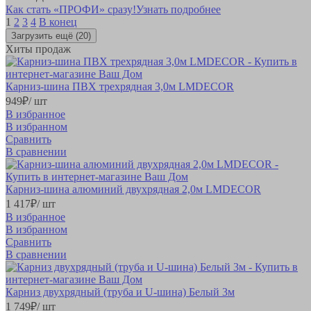
Как стать «ПРОФИ» сразу!
Узнать подробнее
1
2
3
4
В конец
Загрузить ещё
(20)
Хиты продаж
Карниз-шина ПВХ трехрядная 3,0м LMDECOR
949
₽
/ шт
В избранное
В избранном
Сравнить
В сравнении
Карниз-шина алюминий двухрядная 2,0м LMDECOR
1 417
₽
/ шт
В избранное
В избранном
Сравнить
В сравнении
Карниз двухрядный (труба и U-шина) Белый 3м
1 749
₽
/ шт