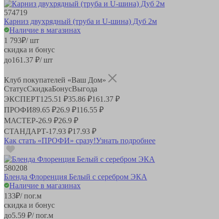
574719
Карниз двухрядный (труба и U-шина) Дуб 2м
Наличие в магазинах
1 793
₽
/ шт
скидка и бонус
до
161.37
₽/ шт
Клуб покупателей «Ваш Дом»
Статус
Скидка
Бонус
Выгода
ЭКСПЕРТ
125.51 ₽
35.86 ₽
161.37 ₽
ПРОФИ
89.65 ₽
26.9 ₽
116.55 ₽
МАСТЕР
-
26.9 ₽
26.9 ₽
СТАНДАРТ
-
17.93 ₽
17.93 ₽
Как стать «ПРОФИ» сразу!
Узнать подробнее
580208
Бленда Флоренция Белый с серебром ЭКА
Наличие в магазинах
133
₽
/ пог.м
скидка и бонус
до
5.59
₽/ пог.м