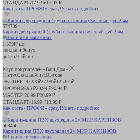
СТАНДАРТ
-
17.93 ₽
17.93 ₽
Как стать «ПРОФИ» сразу!
Узнать подробнее
574739
Карниз двухрядный (труба и U-шина) Беленый дуб 2,4м
Наличие в магазинах
1 399
₽
/ шт
скидка и бонус
до
125.91
₽/ шт
Клуб покупателей «Ваш Дом»
Статус
Скидка
Бонус
Выгода
ЭКСПЕРТ
97.93 ₽
27.98 ₽
125.91 ₽
ПРОФИ
69.95 ₽
20.99 ₽
90.94 ₽
МАСТЕР
-
20.99 ₽
20.99 ₽
СТАНДАРТ
-
13.99 ₽
13.99 ₽
Как стать «ПРОФИ» сразу!
Узнать подробнее
608466
Карниз-шина ПВХ двухрядная 2м МИР КАРНИЗОВ
Наличие в магазинах