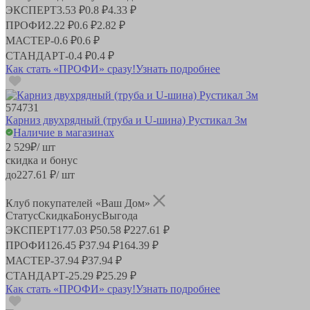
ЭКСПЕРТ
3.53 ₽
0.8 ₽
4.33 ₽
ПРОФИ
2.22 ₽
0.6 ₽
2.82 ₽
МАСТЕР
-
0.6 ₽
0.6 ₽
СТАНДАРТ
-
0.4 ₽
0.4 ₽
Как стать «ПРОФИ» сразу!
Узнать подробнее
574731
Карниз двухрядный (труба и U-шина) Рустикал 3м
Наличие в магазинах
2 529
₽
/ шт
скидка и бонус
до
227.61
₽/ шт
Клуб покупателей «Ваш Дом»
Статус
Скидка
Бонус
Выгода
ЭКСПЕРТ
177.03 ₽
50.58 ₽
227.61 ₽
ПРОФИ
126.45 ₽
37.94 ₽
164.39 ₽
МАСТЕР
-
37.94 ₽
37.94 ₽
СТАНДАРТ
-
25.29 ₽
25.29 ₽
Как стать «ПРОФИ» сразу!
Узнать подробнее