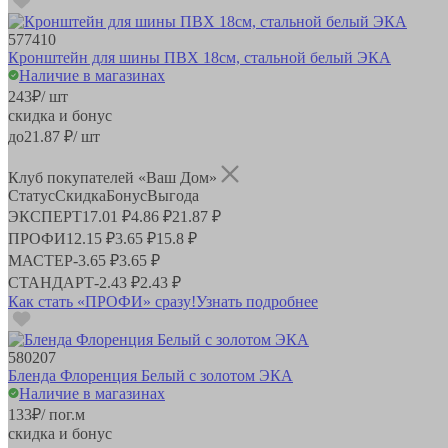
577410
Кронштейн для шины ПВХ 18см, стальной белый ЭКА
Наличие в магазинах
243
₽
/ шт
скидка и бонус
до
21.87
₽/ шт
Клуб покупателей «Ваш Дом»
Статус
Скидка
Бонус
Выгода
ЭКСПЕРТ
17.01 ₽
4.86 ₽
21.87 ₽
ПРОФИ
12.15 ₽
3.65 ₽
15.8 ₽
МАСТЕР
-
3.65 ₽
3.65 ₽
СТАНДАРТ
-
2.43 ₽
2.43 ₽
Как стать «ПРОФИ» сразу!
Узнать подробнее
580207
Бленда Флоренция Белый с золотом ЭКА
Наличие в магазинах
133
₽
/ пог.м
скидка и бонус