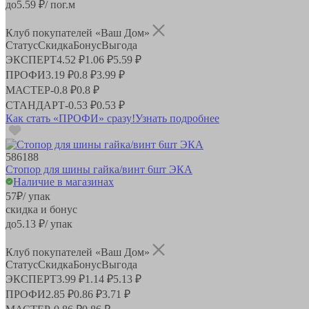
до
5.59
₽/ пог.м
Клуб покупателей «Ваш Дом»
Статус
Скидка
Бонус
Выгода
ЭКСПЕРТ
4.52 ₽
1.06 ₽
5.59 ₽
ПРОФИ
3.19 ₽
0.8 ₽
3.99 ₽
МАСТЕР
-
0.8 ₽
0.8 ₽
СТАНДАРТ
-
0.53 ₽
0.53 ₽
Как стать «ПРОФИ» сразу!
Узнать подробнее
586188
Стопор для шины гайка/винт 6шт ЭКА
Наличие в магазинах
57
₽
/ упак
скидка и бонус
до
5.13
₽/ упак
Клуб покупателей «Ваш Дом»
Статус
Скидка
Бонус
Выгода
ЭКСПЕРТ
3.99 ₽
1.14 ₽
5.13 ₽
ПРОФИ
2.85 ₽
0.86 ₽
3.71 ₽