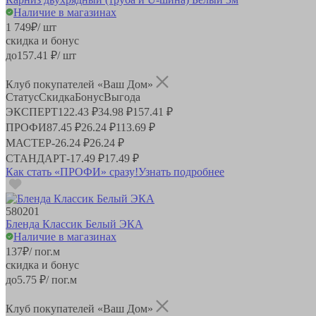
Наличие в магазинах
1 749
₽
/ шт
скидка и бонус
до
157.41
₽/ шт
Клуб покупателей «Ваш Дом»
Статус
Скидка
Бонус
Выгода
ЭКСПЕРТ
122.43 ₽
34.98 ₽
157.41 ₽
ПРОФИ
87.45 ₽
26.24 ₽
113.69 ₽
МАСТЕР
-
26.24 ₽
26.24 ₽
СТАНДАРТ
-
17.49 ₽
17.49 ₽
Как стать «ПРОФИ» сразу!
Узнать подробнее
580201
Бленда Классик Белый ЭКА
Наличие в магазинах
137
₽
/ пог.м
скидка и бонус
до
5.75
₽/ пог.м
Клуб покупателей «Ваш Дом»